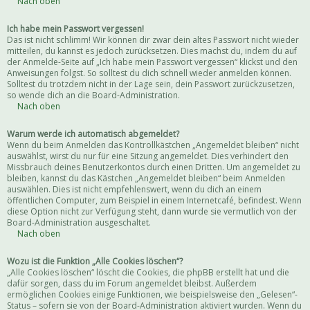
Nach oben
Ich habe mein Passwort vergessen!
Das ist nicht schlimm! Wir können dir zwar dein altes Passwort nicht wieder
mitteilen, du kannst es jedoch zurücksetzen. Dies machst du, indem du auf
der Anmelde-Seite auf „Ich habe mein Passwort vergessen“ klickst und den
Anweisungen folgst. So solltest du dich schnell wieder anmelden können.
Solltest du trotzdem nicht in der Lage sein, dein Passwort zurückzusetzen,
so wende dich an die Board-Administration.
Nach oben
Warum werde ich automatisch abgemeldet?
Wenn du beim Anmelden das Kontrollkästchen „Angemeldet bleiben“ nicht
auswählst, wirst du nur für eine Sitzung angemeldet. Dies verhindert den
Missbrauch deines Benutzerkontos durch einen Dritten. Um angemeldet zu
bleiben, kannst du das Kästchen „Angemeldet bleiben“ beim Anmelden
auswählen. Dies ist nicht empfehlenswert, wenn du dich an einem
öffentlichen Computer, zum Beispiel in einem Internetcafé, befindest. Wenn
diese Option nicht zur Verfügung steht, dann wurde sie vermutlich von der
Board-Administration ausgeschaltet.
Nach oben
Wozu ist die Funktion „Alle Cookies löschen“?
„Alle Cookies löschen“ löscht die Cookies, die phpBB erstellt hat und die
dafür sorgen, dass du im Forum angemeldet bleibst. Außerdem
ermöglichen Cookies einige Funktionen, wie beispielsweise den „Gelesen“-
Status – sofern sie von der Board-Administration aktiviert wurden. Wenn du