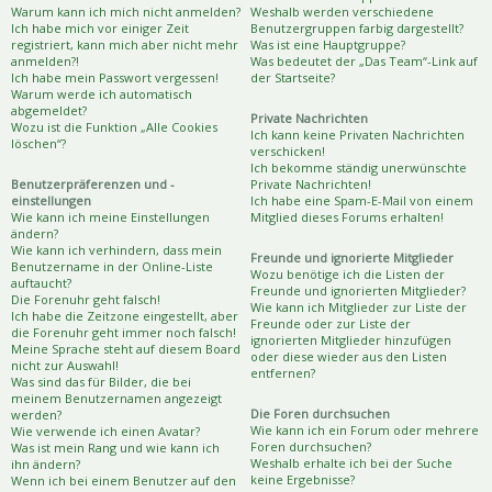
Warum kann ich mich nicht anmelden?
Weshalb werden verschiedene
Ich habe mich vor einiger Zeit
Benutzergruppen farbig dargestellt?
registriert, kann mich aber nicht mehr
Was ist eine Hauptgruppe?
anmelden?!
Was bedeutet der „Das Team“-Link auf
Ich habe mein Passwort vergessen!
der Startseite?
Warum werde ich automatisch
abgemeldet?
Private Nachrichten
Wozu ist die Funktion „Alle Cookies
Ich kann keine Privaten Nachrichten
löschen“?
verschicken!
Ich bekomme ständig unerwünschte
Benutzerpräferenzen und -
Private Nachrichten!
einstellungen
Ich habe eine Spam-E-Mail von einem
Wie kann ich meine Einstellungen
Mitglied dieses Forums erhalten!
ändern?
Wie kann ich verhindern, dass mein
Freunde und ignorierte Mitglieder
Benutzername in der Online-Liste
Wozu benötige ich die Listen der
auftaucht?
Freunde und ignorierten Mitglieder?
Die Forenuhr geht falsch!
Wie kann ich Mitglieder zur Liste der
Ich habe die Zeitzone eingestellt, aber
Freunde oder zur Liste der
die Forenuhr geht immer noch falsch!
ignorierten Mitglieder hinzufügen
Meine Sprache steht auf diesem Board
oder diese wieder aus den Listen
nicht zur Auswahl!
entfernen?
Was sind das für Bilder, die bei
meinem Benutzernamen angezeigt
Die Foren durchsuchen
werden?
Wie kann ich ein Forum oder mehrere
Wie verwende ich einen Avatar?
Foren durchsuchen?
Was ist mein Rang und wie kann ich
Weshalb erhalte ich bei der Suche
ihn ändern?
keine Ergebnisse?
Wenn ich bei einem Benutzer auf den