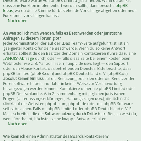
Diese Software wurde von phpBB Limited geschrieben. Wenn du denkst,
dass eine Funktion implementiert werden sollte, dann besuche
phpBB
Ideas
, wo du deine Stimme für bestehende Vorschläge abgeben oder neue
Funktionen vorschlagen kannst.
Nach oben
An wen soll ich mich wenden, falls es Beschwerden oder juristische
Anfragen zu diesem Forum gibt?
Jeder Administrator, der auf der „Das Team“-Seite aufgeführt ist, ist ein
geeigneter Kontakt für deine Beschwerde. Wenn du so keine Antwort
erhältst, solltest du den Besitzer der Domain kontaktieren (führe dazu eine
„WHOIS“-Abfrage
durch) oder — falls diese Seite bei einem kostenlosen
Webhoster wie z. B. Yahoo!, free.fr, funpic.de usw. liegt — den Support
oder den Abuse-Kontakt des betreffenden Dienstes. Bitte beachte, dass
phpBB Limited (phpBB.com) und phpBB Deutschland e. V. (phpBB.de)
absolut keinen Einfluss
auf die Benutzung oder den oder die Benutzer der
Forensoftware haben und dafür in keiner Weise zur Verantwortung
herangezogen werden können. Kontaktiere daher nie phpBB Limited oder
phpBB Deutschland e. V. in Zusammenhang mit jeglichen juristischen
Fragen (Unterlassungserklärungen, Haftungsfragen usw.), die
sich nicht
direkt
auf die Websiten phpbb.com, phpbb.de oder die phpBB-Software
selbst beziehen. Falls du phpBB Limited oder phpBB Deutschland e. V. E-
Mails schreibst, die die
Softwarenutzung durch Dritte
betreffen, so wirst du,
wenn überhaupt, höchstens eine knappe Antwort erhalten.
Nach oben
Wie kann ich einen Administrator des Boards kontaktieren?