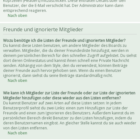
Kopfzeilen (Headers) mitzuschicken. Diese enthalten Details über den
Benutzer, der die E-Mail verschickt hat. Der Administrator kann dann
entsprechend reagieren.
Nach oben
Freunde und ignorierte Mitglieder
Wozu benötige ich die Listen der Freunde und ignorierten Mitglieder?
Du kannst diese Listen benutzen, um andere Mitglieder des Boards zu
verwalten. Mitglieder, die du deiner Freundesliste hinzufügst, werden in
deinem persönlichen Bereich für den schnellen Zugriff aufgelistet. Du siehst
dort deren Onlinestatus und kannst ihnen schnell eine Private Nachricht
senden. Abhängig von dem Style, den du verwendest, können Beiträge
deiner Freunde auch hervorgehoben sein. Wenn du einen Benutzer
ignorierst, dann siehst du seine Beiträge standardmäßig nicht.
Nach oben
Wie kann ich Mitglieder zur Liste der Freunde oder zur Liste der ignorierten
Mitglieder hinzufügen oder diese wieder aus den Listen entfernen?
Du kannst Benutzer auf zwei Arten auf diese Listen setzen: In jedem
Benutzerprofil siehst du zwei Links: einen zum Hinzufügen zur Liste der
Freunde und einen zum Ignorieren des Benutzers. Außerdem kannst du im
persönlichen Bereich direkt Benutzer zu den Listen hinzufügen, indem du
deren Benutzernamen eingibst. An gleicher Stelle kannst du sie auch wieder
von den Listen entfernen.
Nach oben