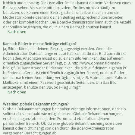
fröhlich und :( traurig. Die Liste aller Smilies kannst du beim Verfassen eines
Beitrags sehen. Versuche bitte trotzdem, Smilies nicht zu häufig zu
benutzen, sie können einen Beitrag schnell unlesbar machen und ein
Moderator könnte deshalb deinen Beitrag entsprechend überarbeiten
oder gar komplett löschen. Die Board-Administration kann auch die Anzahl
der Smilies begrenzen, die du in einem Beitrag benutzen kannst.
Nach oben
Kann ich Bilder in meine Beiträge einfügen?
Ja, Bilder können in deinem Beitrag angezeigt werden. Wenn die
Administration Dateianhänge erlaubt hat, kannst du das Bild auch direkt
hochladen. Ansonsten musst du zu einem Bild verlinken, das auf einem
öffentlich zugänglichen Server liegt, z. B. http://www.domain.tld/mein-
bild.gif. Du kannst weder Bilder verlinken, die sich auf deinem eigenen PC
befinden (außer es ist ein öffentlich zugänglicher Server), noch zu Bildern,
die nur nach einer Anmeldung verfügbar sind, z. B. Hotmail- oder Yahoo-
Mailboxen, mit einem Passwort geschützte Seiten usw. Um das Bild
anzuzeigen, benutze den BBCode-Tag „[img]“.
Nach oben
Was sind globale Bekanntmachungen?
Globale Bekanntmachungen beinhalten wichtige Informationen, deshalb
solltest du sie so bald wie möglich lesen. Globale Bekanntmachungen
erscheinen ganz oben in jedem Forum und ebenfalls in deinem
persönlichen Bereich. Ob du eine globale Bekanntmachung schreiben
kannst oder nicht, hängt von den durch die Board-Administration
vergebenen Berechtigungen ab.