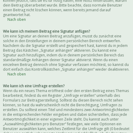
können jedoch, falls sie es für nötig halten, eine Notiz hinterlassen, warum
dein Beitrag überarbeitet wurde. Bitte beachte, dass normale Benutzer
einen Beitrag nicht löschen können, wenn bereits jemand darauf
geantwortet hat.
Nach oben
Wie kann ich meinem Beitrag eine Signatur anfügen?
Um eine Signatur an deinen Beitrag anzufügen, musst du zunächst eine
solche in den Einstellungen in deinem persönlichen Bereich entwerfen.
Nachdem du die Signatur erstellt und gespeichert hast, kannst du in jedem
Beitrag das Kästchen „Signatur anhängen“ aktivieren. Du kannst eine
Signatur auch hinzufügen, indem du in deinem persönlichen Bereich das
standardmäßige Anhängen deiner Signatur aktivierst. Wenn du einen
einzelnen Beitrag dennoch ohne Signatur verfassen möchtest, so kannst du
dort einfach das Kontrollkästchen „Signatur anhängen“ wieder deaktivieren.
Nach oben
Wie kann ich eine Umfrage erstellen?
Wenn du ein neues Thema eröffnest oder den ersten Beitrag eines Themas
bearbeitest, findest du ein Register „Umfrage erstellen“ unterhalb des
Formulars zur Beitragserstellung. Solltest du diesen Bereich nicht sehen
können, so hast du wahrscheinlich nicht die Berechtigung, Umfragen zu
erstellen. Du solltest einen Titel und mindestens zwei Antwortmöglichkeiten
in die entsprechenden Felder eingeben und dabei sicherstellen, dass jede
Antwortmöglichkeit in einer eigenen Zeile steht. Du kannst auch unter
„Auswahlmöglichkeiten pro Benutzer“ festlegen, wie viele Optionen ein
Benutzer auswählen kann, welches Zeitlimit für die Umfrage gilt (0 bedeutet