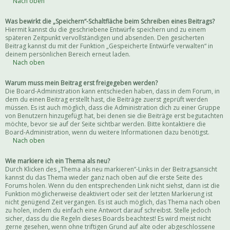
Nach oben
Was bewirkt die „Speichern“-Schaltfläche beim Schreiben eines Beitrags?
Hiermit kannst du die geschriebene Entwürfe speichern und zu einem
späteren Zeitpunkt vervollständigen und absenden. Den gesicherten
Beitrag kannst du mit der Funktion „Gespeicherte Entwürfe verwalten“ in
deinem persönlichen Bereich erneut laden.
Nach oben
Warum muss mein Beitrag erst freigegeben werden?
Die Board-Administration kann entschieden haben, dass in dem Forum, in
dem du einen Beitrag erstellt hast, die Beiträge zuerst geprüft werden
müssen. Es ist auch möglich, dass die Administration dich zu einer Gruppe
von Benutzern hinzugefügt hat, bei denen sie die Beiträge erst begutachten
möchte, bevor sie auf der Seite sichtbar werden. Bitte kontaktiere die
Board-Administration, wenn du weitere Informationen dazu benötigst.
Nach oben
Wie markiere ich ein Thema als neu?
Durch Klicken des „Thema als neu markieren“-Links in der Beitragsansicht
kannst du das Thema wieder ganz nach oben auf die erste Seite des
Forums holen. Wenn du den entsprechenden Link nicht siehst, dann ist die
Funktion möglicherweise deaktiviert oder seit der letzten Markierung ist
nicht genügend Zeit vergangen. Es ist auch möglich, das Thema nach oben
zu holen, indem du einfach eine Antwort darauf schreibst. Stelle jedoch
sicher, dass du die Regeln dieses Boards beachtest! Es wird meist nicht
gerne gesehen, wenn ohne triftigen Grund auf alte oder abgeschlossene