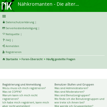
Nähkromanten - Die alternative Näh- und DIY-Community
Datenschutzerklärung
|
Serverkostenbeteiligung
|
Netiquette
|
FAQ
|
Anmelden
Registrieren
Startseite
Foren-Übersicht
Häufig gestellte Fragen
S
uc
Häufig gestellte Fragen
he
Registrierung und Anmeldung
Benutzer-Stufen und Gruppen
Wozu muss ich mich registrieren?
Was sind Administratoren?
Was ist COPPA?
Was sind Moderatoren?
Warum kann ich mich nicht
Was sind Benutzergruppen?
registrieren?
Wo finde ich die Benutzergruppen und
Ich habe mich registriert, kann mich
wie trete ich ihnen bei?
aber nicht anmelden!
Wie werde ich Gruppenleiter?