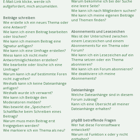
Warum bekomme ich bei der Suche
E-Mail-Link klicke, werde ich
eine leere Seite?
aufgefordert, mich anzumelden.
Wie kann ich nach Mitgliedern suchen?
Wie kann ich meine eigenen Beiträge
Beiträge schreiben
und Themen finden?
Wie erstelle ich ein neues Thema oder
eine Antwort?
Abonnements und Lesezeichen
Wie kann ich einen Beitrag bearbeiten
Was ist der Unterschied zwischen
oder löschen?
einem Lesezeichen und einem
Wie kann ich meinem Beitrag eine
Abonnements für ein Thema oder
Signatur anfügen?
Forum?
Wie kann ich eine Umfrage erstellen?
Wie kann ich ein Lesezeichen auf ein
Wieso kann ich nicht mehr
Thema setzen oder ein Thema
Antwortmöglichkeiten erstellen?
abonnieren?
Wie bearbeite oder lösche ich eine
Wie kann ich ein Forum abonnieren?
Umfrage?
Wie deaktiviere ich meine
Warum kann ich auf bestimmte Foren
Abonnements?
nicht zugreifen?
Weshalb kann ich keine Dateianhänge
anfügen?
Dateianhänge
Weshalb wurde ich verwarnt?
Welche Dateianhänge sind in diesem
Wie kann ich Beiträge den
Forum zulässig?
Moderatoren melden?
Kann ich eine Übersicht all meiner
Was bewirkt die „Speichern“-
Dateianhänge erhalten?
Schaltfläche beim Schreiben eines
Beitrags?
phpBB betreffende Fragen
Warum muss mein Beitrag erst
Wer hat diese Forensoftware
freigegeben werden?
entwickelt?
Wie markiere ich ein Thema als neu?
Warum ist Funktion x oder y nicht
enthalten?