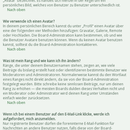
„Avatar“ bezeichnet. Es handelt sich hierbei in der Regel um ein
persönliches Bild, welches von Benutzer zu Benutzer unterschiedlich ist.
Nach oben
Wie verwende ich einen Avatar?
In deinem persönlichen Bereich kannst du unter „Profil“ einen Avatar über
eine der folgenden vier Methoden hinzufügen: Gravatar, Galerie, Remote
oder Hochladen. Die Board-Administration kann bestimmen, ob und wie
die Benutzer Avatare benutzen können. Wenn du keinen Avatar benutzen
kannst, solltest du die Board-Administration kontaktieren.
Nach oben
Was ist mein Rang und wie kann ich ihn ändern?
Ränge, die unter deinem Benutzernamen stehen, zeigen an, wie viele
Beiträge du bislang erstellt hast oder identifizieren bestimmte Benutzer wie
Moderatoren und Administratoren. Normalerweise kannst du den Wortlaut
eines Ranges nicht direkt ändern, da sie von der Board-Administration
festgelegt wurden. Bitte schreibe keine sinnlosen Beiträge, nur um deinen
Rang zu erhöhen — die meisten Boards dulden dieses Verhalten nicht und
ein Moderator oder Administrator wird deinen Rang unter Umständen
einfach wieder zurücksetzen.
Nach oben
Wenn ich bei einem Benutzer auf den E-Mail-Link klicke, werde ich
aufgefordert, mich anzumelden.
Nur registrierte Benutzer dürfen die foreninterne E-Mail-Funktion für
Nachrichten an andere Benutzer nutzen, falls diese von der Board-