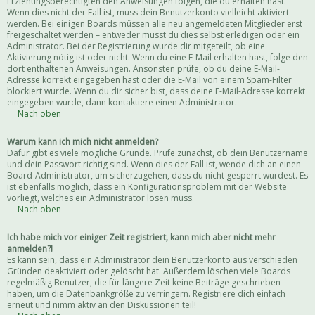
Erziehungsberechtigten den Anweisungen folgen, die du erhalten hast.
Wenn dies nicht der Fall ist, muss dein Benutzerkonto vielleicht aktiviert
werden. Bei einigen Boards müssen alle neu angemeldeten Mitglieder erst
freigeschaltet werden – entweder musst du dies selbst erledigen oder ein
Administrator. Bei der Registrierung wurde dir mitgeteilt, ob eine
Aktivierung nötig ist oder nicht. Wenn du eine E-Mail erhalten hast, folge den
dort enthaltenen Anweisungen. Ansonsten prüfe, ob du deine E-Mail-
Adresse korrekt eingegeben hast oder die E-Mail von einem Spam-Filter
blockiert wurde. Wenn du dir sicher bist, dass deine E-Mail-Adresse korrekt
eingegeben wurde, dann kontaktiere einen Administrator.
Nach oben
Warum kann ich mich nicht anmelden?
Dafür gibt es viele mögliche Gründe. Prüfe zunächst, ob dein Benutzername
und dein Passwort richtig sind. Wenn dies der Fall ist, wende dich an einen
Board-Administrator, um sicherzugehen, dass du nicht gesperrt wurdest. Es
ist ebenfalls möglich, dass ein Konfigurationsproblem mit der Website
vorliegt, welches ein Administrator lösen muss.
Nach oben
Ich habe mich vor einiger Zeit registriert, kann mich aber nicht mehr
anmelden?!
Es kann sein, dass ein Administrator dein Benutzerkonto aus verschieden
Gründen deaktiviert oder gelöscht hat. Außerdem löschen viele Boards
regelmäßig Benutzer, die für längere Zeit keine Beiträge geschrieben
haben, um die Datenbankgröße zu verringern. Registriere dich einfach
erneut und nimm aktiv an den Diskussionen teil!