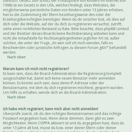
(deutsch: Gesetz zum Schutz der Privatsphäre von Kindern im Internet von
1998) ist ein Gesetz in den USA, welches festlegt, dass Websites, die
möglicherweise persönliche Daten von Kindern unter 13 Jahren erheben,
hierzu die Zustimmung der Eltern beziehungsweise des oder der
Erziehungsberechtigten benötigen. Wenn du dir unsicher bist, ob dies auf
dich oder die Website, auf der du dich zu registrieren versuchst, zutrifft,
ziehe einen rechtlichen Beistand zu Rate. Bitte beachte, dass phpBB Limited
und der Besitzer dieses Boards keine Rechtsberatung anbieten kann und
nicht die Anlaufstelle für Rechtsangelegenheiten jeglicher Art ist; außer
solchen, die unter der Frage „An wen soll ich mich wenden, falls es
Beschwerden oder juristische Anfragen zu diesem Forum gibt?“ behandelt
werden.
Nach oben
Warum kann ich mich nicht registrieren?
Es kann sein, dass die Board-Administration die Registrierung komplett
ausgeschaltet hat, damit sich keine neuen Benutzer mehr anmelden
können. Es könnte auch sein, dass deine IP-Adresse oder der
Benutzername, mit dem du dich registrieren möchtest, gesperrt wurden.
Um Hilfe zu erhalten, wende dich an die Board-Administration.
Nach oben
Ich habe mich registriert, kann mich aber nicht anmelden!
Überprüfe zuerst, ob du den richtigen Benutzernamen und das richtige
Passwort eingegeben hast. Wenn diese stimmen, dann gibt es zwei
Möglichkeiten. Wenn
COPPA
aktiviert ist und du angegeben hast, dass du
unter 13 Jahre alt bist, musst du bzw. einer deiner Eltern oder deiner