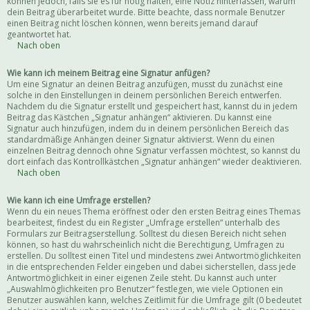
können jedoch, falls sie es für nötig halten, eine Notiz hinterlassen, warum
dein Beitrag überarbeitet wurde. Bitte beachte, dass normale Benutzer
einen Beitrag nicht löschen können, wenn bereits jemand darauf
geantwortet hat.
Nach oben
Wie kann ich meinem Beitrag eine Signatur anfügen?
Um eine Signatur an deinen Beitrag anzufügen, musst du zunächst eine
solche in den Einstellungen in deinem persönlichen Bereich entwerfen.
Nachdem du die Signatur erstellt und gespeichert hast, kannst du in jedem
Beitrag das Kästchen „Signatur anhängen“ aktivieren. Du kannst eine
Signatur auch hinzufügen, indem du in deinem persönlichen Bereich das
standardmäßige Anhängen deiner Signatur aktivierst. Wenn du einen
einzelnen Beitrag dennoch ohne Signatur verfassen möchtest, so kannst du
dort einfach das Kontrollkästchen „Signatur anhängen“ wieder deaktivieren.
Nach oben
Wie kann ich eine Umfrage erstellen?
Wenn du ein neues Thema eröffnest oder den ersten Beitrag eines Themas
bearbeitest, findest du ein Register „Umfrage erstellen“ unterhalb des
Formulars zur Beitragserstellung. Solltest du diesen Bereich nicht sehen
können, so hast du wahrscheinlich nicht die Berechtigung, Umfragen zu
erstellen. Du solltest einen Titel und mindestens zwei Antwortmöglichkeiten
in die entsprechenden Felder eingeben und dabei sicherstellen, dass jede
Antwortmöglichkeit in einer eigenen Zeile steht. Du kannst auch unter
„Auswahlmöglichkeiten pro Benutzer“ festlegen, wie viele Optionen ein
Benutzer auswählen kann, welches Zeitlimit für die Umfrage gilt (0 bedeutet