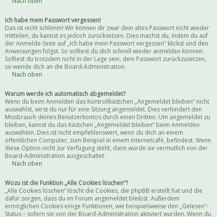
Nach oben
Ich habe mein Passwort vergessen!
Das ist nicht schlimm! Wir können dir zwar dein altes Passwort nicht wieder
mitteilen, du kannst es jedoch zurücksetzen. Dies machst du, indem du auf
der Anmelde-Seite auf „Ich habe mein Passwort vergessen“ klickst und den
Anweisungen folgst. So solltest du dich schnell wieder anmelden können.
Solltest du trotzdem nicht in der Lage sein, dein Passwort zurückzusetzen,
so wende dich an die Board-Administration.
Nach oben
Warum werde ich automatisch abgemeldet?
Wenn du beim Anmelden das Kontrollkästchen „Angemeldet bleiben“ nicht
auswählst, wirst du nur für eine Sitzung angemeldet. Dies verhindert den
Missbrauch deines Benutzerkontos durch einen Dritten. Um angemeldet zu
bleiben, kannst du das Kästchen „Angemeldet bleiben“ beim Anmelden
auswählen. Dies ist nicht empfehlenswert, wenn du dich an einem
öffentlichen Computer, zum Beispiel in einem Internetcafé, befindest. Wenn
diese Option nicht zur Verfügung steht, dann wurde sie vermutlich von der
Board-Administration ausgeschaltet.
Nach oben
Wozu ist die Funktion „Alle Cookies löschen“?
„Alle Cookies löschen“ löscht die Cookies, die phpBB erstellt hat und die
dafür sorgen, dass du im Forum angemeldet bleibst. Außerdem
ermöglichen Cookies einige Funktionen, wie beispielsweise den „Gelesen“-
Status – sofern sie von der Board-Administration aktiviert wurden. Wenn du