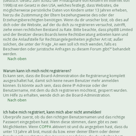
(deutsch: Gesetz zum Schutz der Privatsphäre von Kindern im Internet von
1998) ist ein Gesetz in den USA, welches festlegt, dass Websites, die
möglicherweise persönliche Daten von Kindern unter 13 Jahren erheben,
hierzu die Zustimmung der Eltern beziehungsweise des oder der
Erziehungsberechtigten benötigen. Wenn du dir unsicher bist, ob dies auf
dich oder die Website, auf der du dich zu registrieren versuchst, zutrifft,
ziehe einen rechtlichen Beistand zu Rate. Bitte beachte, dass phpBB Limited
und der Besitzer dieses Boards keine Rechtsberatung anbieten kann und
nicht die Anlaufstelle für Rechtsangelegenheiten jeglicher Art ist; außer
solchen, die unter der Frage „An wen soll ich mich wenden, falls es
Beschwerden oder juristische Anfragen zu diesem Forum gibt?“ behandelt
werden.
Nach oben
Warum kann ich mich nicht registrieren?
Es kann sein, dass die Board-Administration die Registrierung komplett
ausgeschaltet hat, damit sich keine neuen Benutzer mehr anmelden
können. Es könnte auch sein, dass deine IP-Adresse oder der
Benutzername, mit dem du dich registrieren möchtest, gesperrt wurden.
Um Hilfe zu erhalten, wende dich an die Board-Administration.
Nach oben
Ich habe mich registriert, kann mich aber nicht anmelden!
Überprüfe zuerst, ob du den richtigen Benutzernamen und das richtige
Passwort eingegeben hast. Wenn diese stimmen, dann gibt es zwei
Möglichkeiten. Wenn
COPPA
aktiviert ist und du angegeben hast, dass du
unter 13 Jahre alt bist, musst du bzw. einer deiner Eltern oder deiner