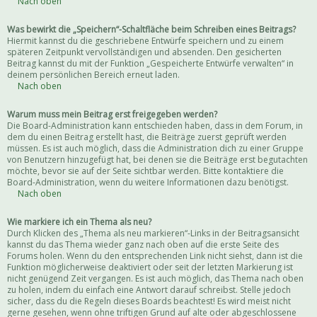
Nach oben
Was bewirkt die „Speichern“-Schaltfläche beim Schreiben eines Beitrags?
Hiermit kannst du die geschriebene Entwürfe speichern und zu einem
späteren Zeitpunkt vervollständigen und absenden. Den gesicherten
Beitrag kannst du mit der Funktion „Gespeicherte Entwürfe verwalten“ in
deinem persönlichen Bereich erneut laden.
Nach oben
Warum muss mein Beitrag erst freigegeben werden?
Die Board-Administration kann entschieden haben, dass in dem Forum, in
dem du einen Beitrag erstellt hast, die Beiträge zuerst geprüft werden
müssen. Es ist auch möglich, dass die Administration dich zu einer Gruppe
von Benutzern hinzugefügt hat, bei denen sie die Beiträge erst begutachten
möchte, bevor sie auf der Seite sichtbar werden. Bitte kontaktiere die
Board-Administration, wenn du weitere Informationen dazu benötigst.
Nach oben
Wie markiere ich ein Thema als neu?
Durch Klicken des „Thema als neu markieren“-Links in der Beitragsansicht
kannst du das Thema wieder ganz nach oben auf die erste Seite des
Forums holen. Wenn du den entsprechenden Link nicht siehst, dann ist die
Funktion möglicherweise deaktiviert oder seit der letzten Markierung ist
nicht genügend Zeit vergangen. Es ist auch möglich, das Thema nach oben
zu holen, indem du einfach eine Antwort darauf schreibst. Stelle jedoch
sicher, dass du die Regeln dieses Boards beachtest! Es wird meist nicht
gerne gesehen, wenn ohne triftigen Grund auf alte oder abgeschlossene