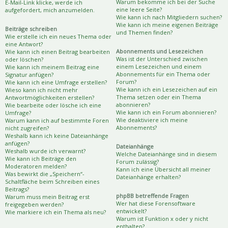
Warum bekomme ich bei der Suche
E-Mail-Link klicke, werde ich
eine leere Seite?
aufgefordert, mich anzumelden.
Wie kann ich nach Mitgliedern suchen?
Wie kann ich meine eigenen Beiträge
Beiträge schreiben
und Themen finden?
Wie erstelle ich ein neues Thema oder
eine Antwort?
Abonnements und Lesezeichen
Wie kann ich einen Beitrag bearbeiten
Was ist der Unterschied zwischen
oder löschen?
einem Lesezeichen und einem
Wie kann ich meinem Beitrag eine
Abonnements für ein Thema oder
Signatur anfügen?
Forum?
Wie kann ich eine Umfrage erstellen?
Wie kann ich ein Lesezeichen auf ein
Wieso kann ich nicht mehr
Thema setzen oder ein Thema
Antwortmöglichkeiten erstellen?
abonnieren?
Wie bearbeite oder lösche ich eine
Wie kann ich ein Forum abonnieren?
Umfrage?
Wie deaktiviere ich meine
Warum kann ich auf bestimmte Foren
Abonnements?
nicht zugreifen?
Weshalb kann ich keine Dateianhänge
anfügen?
Dateianhänge
Weshalb wurde ich verwarnt?
Welche Dateianhänge sind in diesem
Wie kann ich Beiträge den
Forum zulässig?
Moderatoren melden?
Kann ich eine Übersicht all meiner
Was bewirkt die „Speichern“-
Dateianhänge erhalten?
Schaltfläche beim Schreiben eines
Beitrags?
phpBB betreffende Fragen
Warum muss mein Beitrag erst
Wer hat diese Forensoftware
freigegeben werden?
entwickelt?
Wie markiere ich ein Thema als neu?
Warum ist Funktion x oder y nicht
enthalten?