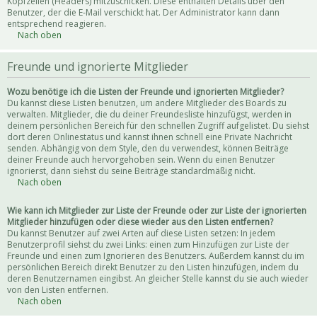
Kopfzeilen (Headers) mitzuschicken. Diese enthalten Details über den
Benutzer, der die E-Mail verschickt hat. Der Administrator kann dann
entsprechend reagieren.
Nach oben
Freunde und ignorierte Mitglieder
Wozu benötige ich die Listen der Freunde und ignorierten Mitglieder?
Du kannst diese Listen benutzen, um andere Mitglieder des Boards zu
verwalten. Mitglieder, die du deiner Freundesliste hinzufügst, werden in
deinem persönlichen Bereich für den schnellen Zugriff aufgelistet. Du siehst
dort deren Onlinestatus und kannst ihnen schnell eine Private Nachricht
senden. Abhängig von dem Style, den du verwendest, können Beiträge
deiner Freunde auch hervorgehoben sein. Wenn du einen Benutzer
ignorierst, dann siehst du seine Beiträge standardmäßig nicht.
Nach oben
Wie kann ich Mitglieder zur Liste der Freunde oder zur Liste der ignorierten
Mitglieder hinzufügen oder diese wieder aus den Listen entfernen?
Du kannst Benutzer auf zwei Arten auf diese Listen setzen: In jedem
Benutzerprofil siehst du zwei Links: einen zum Hinzufügen zur Liste der
Freunde und einen zum Ignorieren des Benutzers. Außerdem kannst du im
persönlichen Bereich direkt Benutzer zu den Listen hinzufügen, indem du
deren Benutzernamen eingibst. An gleicher Stelle kannst du sie auch wieder
von den Listen entfernen.
Nach oben