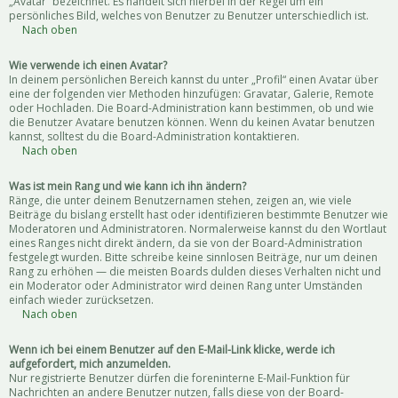
„Avatar“ bezeichnet. Es handelt sich hierbei in der Regel um ein
persönliches Bild, welches von Benutzer zu Benutzer unterschiedlich ist.
Nach oben
Wie verwende ich einen Avatar?
In deinem persönlichen Bereich kannst du unter „Profil“ einen Avatar über
eine der folgenden vier Methoden hinzufügen: Gravatar, Galerie, Remote
oder Hochladen. Die Board-Administration kann bestimmen, ob und wie
die Benutzer Avatare benutzen können. Wenn du keinen Avatar benutzen
kannst, solltest du die Board-Administration kontaktieren.
Nach oben
Was ist mein Rang und wie kann ich ihn ändern?
Ränge, die unter deinem Benutzernamen stehen, zeigen an, wie viele
Beiträge du bislang erstellt hast oder identifizieren bestimmte Benutzer wie
Moderatoren und Administratoren. Normalerweise kannst du den Wortlaut
eines Ranges nicht direkt ändern, da sie von der Board-Administration
festgelegt wurden. Bitte schreibe keine sinnlosen Beiträge, nur um deinen
Rang zu erhöhen — die meisten Boards dulden dieses Verhalten nicht und
ein Moderator oder Administrator wird deinen Rang unter Umständen
einfach wieder zurücksetzen.
Nach oben
Wenn ich bei einem Benutzer auf den E-Mail-Link klicke, werde ich
aufgefordert, mich anzumelden.
Nur registrierte Benutzer dürfen die foreninterne E-Mail-Funktion für
Nachrichten an andere Benutzer nutzen, falls diese von der Board-