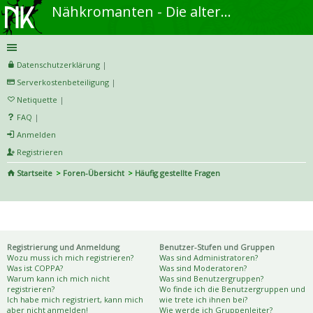
Nähkromanten - Die alternative Näh- und DIY-Community
Datenschutzerklärung
|
Serverkostenbeteiligung
|
Netiquette
|
FAQ
|
Anmelden
Registrieren
Startseite
Foren-Übersicht
Häufig gestellte Fragen
S
uc
Häufig gestellte Fragen
he
Registrierung und Anmeldung
Benutzer-Stufen und Gruppen
Wozu muss ich mich registrieren?
Was sind Administratoren?
Was ist COPPA?
Was sind Moderatoren?
Warum kann ich mich nicht
Was sind Benutzergruppen?
registrieren?
Wo finde ich die Benutzergruppen und
Ich habe mich registriert, kann mich
wie trete ich ihnen bei?
aber nicht anmelden!
Wie werde ich Gruppenleiter?