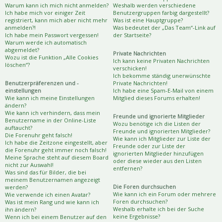
Warum kann ich mich nicht anmelden?
Weshalb werden verschiedene
Ich habe mich vor einiger Zeit
Benutzergruppen farbig dargestellt?
registriert, kann mich aber nicht mehr
Was ist eine Hauptgruppe?
anmelden?!
Was bedeutet der „Das Team“-Link auf
Ich habe mein Passwort vergessen!
der Startseite?
Warum werde ich automatisch
abgemeldet?
Private Nachrichten
Wozu ist die Funktion „Alle Cookies
Ich kann keine Privaten Nachrichten
löschen“?
verschicken!
Ich bekomme ständig unerwünschte
Benutzerpräferenzen und -
Private Nachrichten!
einstellungen
Ich habe eine Spam-E-Mail von einem
Wie kann ich meine Einstellungen
Mitglied dieses Forums erhalten!
ändern?
Wie kann ich verhindern, dass mein
Freunde und ignorierte Mitglieder
Benutzername in der Online-Liste
Wozu benötige ich die Listen der
auftaucht?
Freunde und ignorierten Mitglieder?
Die Forenuhr geht falsch!
Wie kann ich Mitglieder zur Liste der
Ich habe die Zeitzone eingestellt, aber
Freunde oder zur Liste der
die Forenuhr geht immer noch falsch!
ignorierten Mitglieder hinzufügen
Meine Sprache steht auf diesem Board
oder diese wieder aus den Listen
nicht zur Auswahl!
entfernen?
Was sind das für Bilder, die bei
meinem Benutzernamen angezeigt
Die Foren durchsuchen
werden?
Wie kann ich ein Forum oder mehrere
Wie verwende ich einen Avatar?
Foren durchsuchen?
Was ist mein Rang und wie kann ich
Weshalb erhalte ich bei der Suche
ihn ändern?
keine Ergebnisse?
Wenn ich bei einem Benutzer auf den