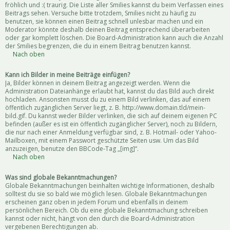
fröhlich und :( traurig. Die Liste aller Smilies kannst du beim Verfassen eines
Beitrags sehen. Versuche bitte trotzdem, Smilies nicht zu häufig zu
benutzen, sie können einen Beitrag schnell unlesbar machen und ein
Moderator könnte deshalb deinen Beitrag entsprechend überarbeiten
oder gar komplett löschen. Die Board-Administration kann auch die Anzahl
der Smilies begrenzen, die du in einem Beitrag benutzen kannst.
Nach oben
Kann ich Bilder in meine Beiträge einfügen?
Ja, Bilder können in deinem Beitrag angezeigt werden. Wenn die
Administration Dateianhänge erlaubt hat, kannst du das Bild auch direkt
hochladen. Ansonsten musst du zu einem Bild verlinken, das auf einem
öffentlich zugänglichen Server liegt, z. B. http://www.domain.tld/mein-
bild.gif. Du kannst weder Bilder verlinken, die sich auf deinem eigenen PC
befinden (außer es ist ein öffentlich zugänglicher Server), noch zu Bildern,
die nur nach einer Anmeldung verfügbar sind, z. B. Hotmail- oder Yahoo-
Mailboxen, mit einem Passwort geschützte Seiten usw. Um das Bild
anzuzeigen, benutze den BBCode-Tag „[img]“.
Nach oben
Was sind globale Bekanntmachungen?
Globale Bekanntmachungen beinhalten wichtige Informationen, deshalb
solltest du sie so bald wie möglich lesen. Globale Bekanntmachungen
erscheinen ganz oben in jedem Forum und ebenfalls in deinem
persönlichen Bereich. Ob du eine globale Bekanntmachung schreiben
kannst oder nicht, hängt von den durch die Board-Administration
vergebenen Berechtigungen ab.