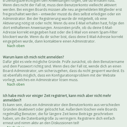
Erziehungsberechtigten den Anweisungen folgen, die du erhalten hast.
Wenn dies nicht der Fall ist, muss dein Benutzerkonto vielleicht aktiviert
werden. Bei einigen Boards müssen alle neu angemeldeten Mitglieder erst
freigeschaltet werden – entweder musst du dies selbst erledigen oder ein
Administrator. Bei der Registrierung wurde dir mitgeteilt, ob eine
Aktivierung nötig ist oder nicht. Wenn du eine E-Mail erhalten hast, folge den
dort enthaltenen Anweisungen. Ansonsten prüfe, ob du deine E-Mail-
Adresse korrekt eingegeben hast oder die E-Mail von einem Spam-Filter
blockiert wurde. Wenn du dir sicher bist, dass deine E-Mail-Adresse korrekt
eingegeben wurde, dann kontaktiere einen Administrator.
Nach oben
Warum kann ich mich nicht anmelden?
Dafür gibt es viele mögliche Gründe. Prüfe zunächst, ob dein Benutzername
und dein Passwort richtig sind. Wenn dies der Fall ist, wende dich an einen
Board-Administrator, um sicherzugehen, dass du nicht gesperrt wurdest. Es
ist ebenfalls möglich, dass ein Konfigurationsproblem mit der Website
vorliegt, welches ein Administrator lösen muss.
Nach oben
Ich habe mich vor einiger Zeit registriert, kann mich aber nicht mehr
anmelden?!
Es kann sein, dass ein Administrator dein Benutzerkonto aus verschieden
Gründen deaktiviert oder gelöscht hat. Außerdem löschen viele Boards
regelmäßig Benutzer, die für längere Zeit keine Beiträge geschrieben
haben, um die Datenbankgröße zu verringern. Registriere dich einfach
erneut und nimm aktiv an den Diskussionen teil!