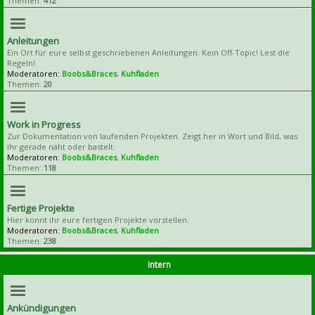
Themen:
412
Anleitungen
Ein Ort für eure selbst geschriebenen Anleitungen. Kein Off-Topic! Lest die
Regeln!
Moderatoren:
Boobs&Braces
,
Kuhfladen
Themen:
20
Work in Progress
Zur Dokumentation von laufenden Projekten. Zeigt her in Wort und Bild, was
ihr gerade näht oder bastelt.
Moderatoren:
Boobs&Braces
,
Kuhfladen
Themen:
118
Fertige Projekte
Hier könnt ihr eure fertigen Projekte vorstellen.
Moderatoren:
Boobs&Braces
,
Kuhfladen
Themen:
238
Intern
Ankündigungen