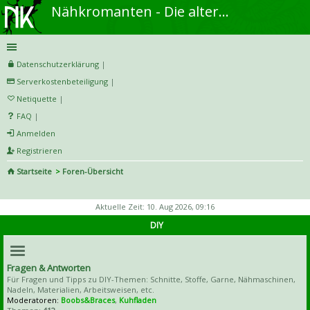
Nähkromanten - Die alternative Näh- und DIY-Community
Datenschutzerklärung
|
Serverkostenbeteiligung
|
Netiquette
|
FAQ
|
Anmelden
Registrieren
Startseite
Foren-Übersicht
S
uc
Aktuelle Zeit: 10. Aug 2026, 09:16
he
DIY
Fragen & Antworten
Für Fragen und Tipps zu DIY-Themen: Schnitte, Stoffe, Garne, Nähmaschinen,
Nadeln, Materialien, Arbeitsweisen, etc.
Moderatoren:
Boobs&Braces
,
Kuhfladen