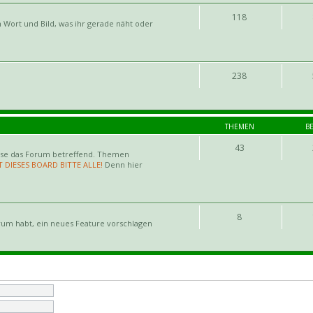
118
 Wort und Bild, was ihr gerade näht oder
238
THEMEN
B
43
ise das Forum betreffend. Themen
T DIESES BOARD BITTE ALLE!
Denn hier
8
rum habt, ein neues Feature vorschlagen