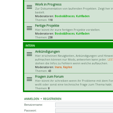
Work in Progress
Zur Dokumentation von laufenden Projekten. Zeigt her in
bastelt.
Moderatoren:
Boobs&Braces
,
Kuhfladen
Themen:
118
Fertige Projekte
Hier könnt ihr eure fertigen Projekte vorstellen.
Moderatoren:
Boobs&Braces
,
Kuhfladen
Themen:
238
INTERN
Ankündigungen
Hier erscheinen Neuigkeiten, Ankündigungen und Hinwe
aufmachen können nur Mods, antworten kann jeder.
LES
stehen die Infos zu Fehlern wenn welche auftauchen.
Moderatoren:
Inara
,
Kaylee
Themen:
43
Fragen zum Forum
Hier könnt ihr schreiben wenn ihr Probleme mit dem Fo
wollt oder sonst eine technische Frage zum Thema habt.
Themen:
8
ANMELDEN
•
REGISTRIEREN
Benutzername:
Passwort: