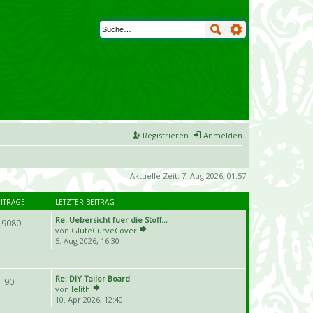
Registrieren
Anmelden
Aktuelle Zeit: 7. Aug 2026, 01:57
EITRÄGE
LETZTER BEITRAG
Re: Uebersicht fuer die Stoff…
19080
von
GluteCurveCover
5. Aug 2026, 16:30
Re: DIY Tailor Board
90
von
lelith
10. Apr 2026, 12:40