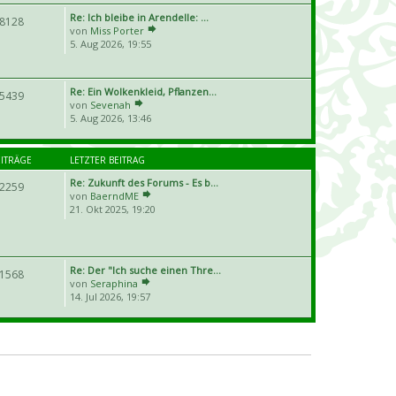
Re: Ich bleibe in Arendelle: …
8128
von
Miss Porter
5. Aug 2026, 19:55
Re: Ein Wolkenkleid, Pflanzen…
5439
von
Sevenah
5. Aug 2026, 13:46
EITRÄGE
LETZTER BEITRAG
Re: Zukunft des Forums - Es b…
2259
von
BaerndME
21. Okt 2025, 19:20
Re: Der "Ich suche einen Thre…
1568
von
Seraphina
14. Jul 2026, 19:57