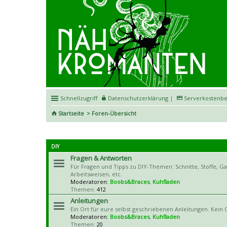
Schnellzugriff
Datenschutzerklärung
|
Serverkostenbe
Startseite
Foren-Übersicht
DIY
Fragen & Antworten
Für Fragen und Tipps zu DIY-Themen: Schnitte, Stoffe, G
Arbeitsweisen, etc.
Moderatoren:
Boobs&Braces
,
Kuhfladen
Themen:
412
Anleitungen
Ein Ort für eure selbst geschriebenen Anleitungen. Kein O
Moderatoren:
Boobs&Braces
,
Kuhfladen
Themen:
20