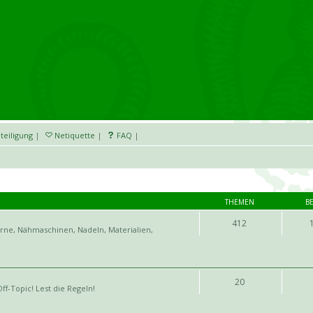
teiligung
|
Netiquette
|
FAQ
|
THEMEN
B
412
arne, Nähmaschinen, Nadeln, Materialien,
20
ff-Topic! Lest die Regeln!