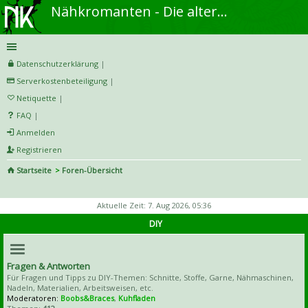
Nähkromanten - Die alternative Näh- und DIY-Community
Datenschutzerklärung
|
Serverkostenbeteiligung
|
Netiquette
|
FAQ
|
Anmelden
Registrieren
Startseite
Foren-Übersicht
S
uc
Aktuelle Zeit: 7. Aug 2026, 05:36
he
DIY
Fragen & Antworten
Für Fragen und Tipps zu DIY-Themen: Schnitte, Stoffe, Garne, Nähmaschinen,
Nadeln, Materialien, Arbeitsweisen, etc.
Moderatoren:
Boobs&Braces
,
Kuhfladen