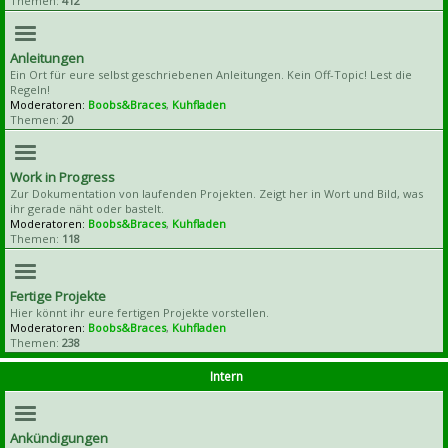
Themen:
412
Anleitungen
Ein Ort für eure selbst geschriebenen Anleitungen. Kein Off-Topic! Lest die
Regeln!
Moderatoren:
Boobs&Braces
,
Kuhfladen
Themen:
20
Work in Progress
Zur Dokumentation von laufenden Projekten. Zeigt her in Wort und Bild, was
ihr gerade näht oder bastelt.
Moderatoren:
Boobs&Braces
,
Kuhfladen
Themen:
118
Fertige Projekte
Hier könnt ihr eure fertigen Projekte vorstellen.
Moderatoren:
Boobs&Braces
,
Kuhfladen
Themen:
238
Intern
Ankündigungen