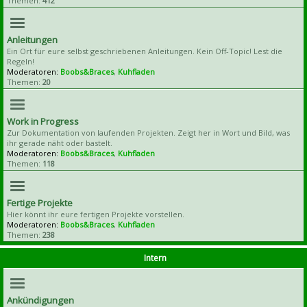
Themen:
412
Anleitungen
Ein Ort für eure selbst geschriebenen Anleitungen. Kein Off-Topic! Lest die
Regeln!
Moderatoren:
Boobs&Braces
,
Kuhfladen
Themen:
20
Work in Progress
Zur Dokumentation von laufenden Projekten. Zeigt her in Wort und Bild, was
ihr gerade näht oder bastelt.
Moderatoren:
Boobs&Braces
,
Kuhfladen
Themen:
118
Fertige Projekte
Hier könnt ihr eure fertigen Projekte vorstellen.
Moderatoren:
Boobs&Braces
,
Kuhfladen
Themen:
238
Intern
Ankündigungen