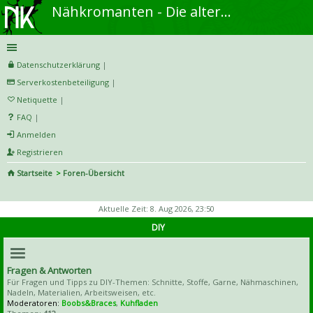
Nähkromanten - Die alternative Näh- und DIY-Community
Datenschutzerklärung
|
Serverkostenbeteiligung
|
Netiquette
|
FAQ
|
Anmelden
Registrieren
Startseite
Foren-Übersicht
S
uc
Aktuelle Zeit: 8. Aug 2026, 23:50
he
DIY
Fragen & Antworten
Für Fragen und Tipps zu DIY-Themen: Schnitte, Stoffe, Garne, Nähmaschinen,
Nadeln, Materialien, Arbeitsweisen, etc.
Moderatoren:
Boobs&Braces
,
Kuhfladen