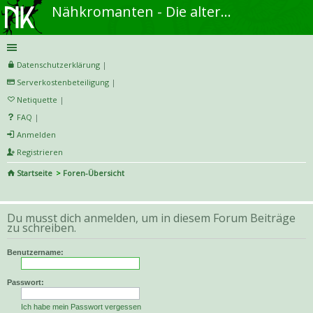
Nähkromanten - Die alternative Näh- und DIY-Community
Datenschutzerklärung
|
Serverkostenbeteiligung
|
Netiquette
|
FAQ
|
Anmelden
Registrieren
Startseite
Foren-Übersicht
S
uc
Du musst dich anmelden, um in diesem Forum Beiträge
he
zu schreiben.
Benutzername:
Passwort:
Ich habe mein Passwort vergessen