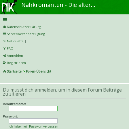
Nähkromanten - Die alternative Näh- und DIY-Community
Datenschutzerklärung
|
Serverkostenbeteiligung
|
Netiquette
|
FAQ
|
Anmelden
Registrieren
Startseite
Foren-Übersicht
S
uc
Du musst dich anmelden, um in diesem Forum Beiträge
he
zu zitieren.
Benutzername:
Passwort:
Ich habe mein Passwort vergessen