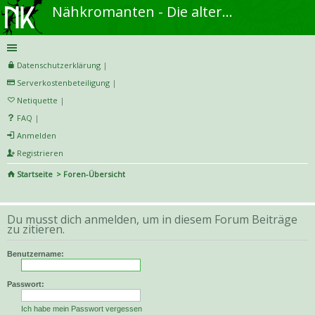
Nähkromanten - Die alternative Näh- und DIY-Community
Datenschutzerklärung
|
Serverkostenbeteiligung
|
Netiquette
|
FAQ
|
Anmelden
Registrieren
Startseite
Foren-Übersicht
S
uc
Du musst dich anmelden, um in diesem Forum Beiträge
he
zu zitieren.
Benutzername:
Passwort:
Ich habe mein Passwort vergessen