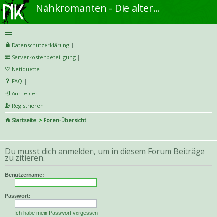
Nähkromanten - Die alternative Näh- und DIY-Community
Datenschutzerklärung
|
Serverkostenbeteiligung
|
Netiquette
|
FAQ
|
Anmelden
Registrieren
Startseite
Foren-Übersicht
S
uc
Du musst dich anmelden, um in diesem Forum Beiträge
he
zu zitieren.
Benutzername:
Passwort:
Ich habe mein Passwort vergessen