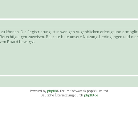
zu können. Die Registrierung ist in wenigen Augenblicken erledigt und ermöglich
e Berechtigungen zuweisen. Beachte bitte unsere Nutzungsbedingungen und die v
iesem Board bewegst.
Powered by
phpBB
® Forum Software © phpBB Limited
Deutsche Übersetzung durch
phpBB.de