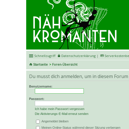
Schnellzugriff
Datenschutzerklärung
|
Serverkostenbe
Startseite
Foren-Übersicht
Du musst dich anmelden, um in diesem Forum B
Benutzername:
Passwort:
Ich habe mein Passwort vergessen
Die Aktivierungs-E-Mail erneut senden
Angemeldet bleiben
Meinen Online-Status während dieser Sitzung verbergen