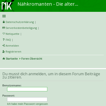
Nähkromanten - Die alternative Näh- und DIY-Community
Datenschutzerklärung
|
Serverkostenbeteiligung
|
Netiquette
|
FAQ
|
Anmelden
Registrieren
Startseite
Foren-Übersicht
S
uc
Du musst dich anmelden, um in diesem Forum Beiträge
he
zu zitieren.
Benutzername:
Passwort:
Ich habe mein Passwort vergessen