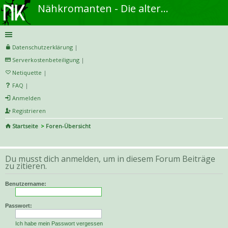
Nähkromanten - Die alternative Näh- und DIY-Community
Datenschutzerklärung
|
Serverkostenbeteiligung
|
Netiquette
|
FAQ
|
Anmelden
Registrieren
Startseite
Foren-Übersicht
S
uc
Du musst dich anmelden, um in diesem Forum Beiträge
he
zu zitieren.
Benutzername:
Passwort:
Ich habe mein Passwort vergessen