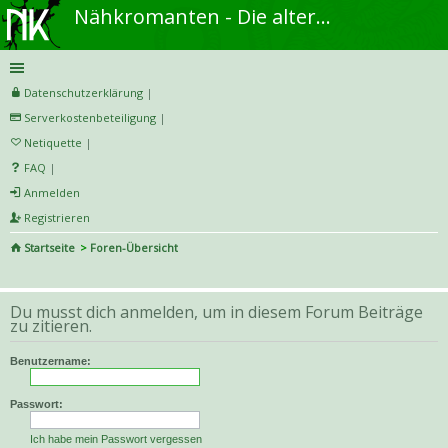
Nähkromanten - Die alternative Näh- und DIY-Community
Datenschutzerklärung
|
Serverkostenbeteiligung
|
Netiquette
|
FAQ
|
Anmelden
Registrieren
Startseite
Foren-Übersicht
S
uc
Du musst dich anmelden, um in diesem Forum Beiträge
he
zu zitieren.
Benutzername:
Passwort:
Ich habe mein Passwort vergessen