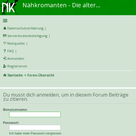
Nähkromanten - Die alternative Näh- und DIY-Community
Datenschutzerklärung
|
Serverkostenbeteiligung
|
Netiquette
|
FAQ
|
Anmelden
Registrieren
Startseite
Foren-Übersicht
S
uc
Du musst dich anmelden, um in diesem Forum Beiträge
he
zu zitieren.
Benutzername:
Passwort:
Ich habe mein Passwort vergessen