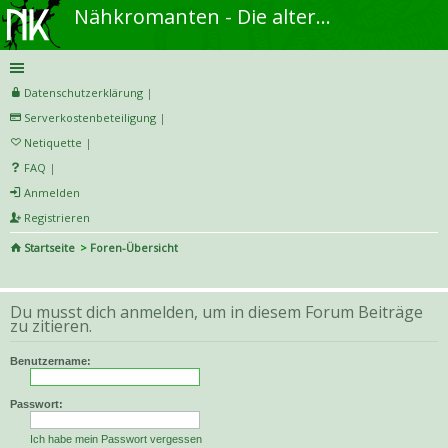
Nähkromanten - Die alternative Näh- und DIY-Community
Datenschutzerklärung
|
Serverkostenbeteiligung
|
Netiquette
|
FAQ
|
Anmelden
Registrieren
Startseite
Foren-Übersicht
S
uc
Du musst dich anmelden, um in diesem Forum Beiträge
he
zu zitieren.
Benutzername:
Passwort:
Ich habe mein Passwort vergessen