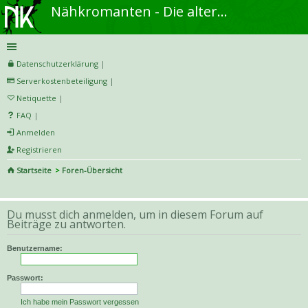
Nähkromanten - Die alternative Näh- und DIY-Community
Datenschutzerklärung
|
Serverkostenbeteiligung
|
Netiquette
|
FAQ
|
Anmelden
Registrieren
Startseite
Foren-Übersicht
S
uc
Du musst dich anmelden, um in diesem Forum auf
he
Beiträge zu antworten.
Benutzername:
Passwort:
Ich habe mein Passwort vergessen