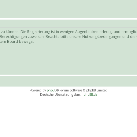
zu können. Die Registrierung ist in wenigen Augenblicken erledigt und ermöglich
e Berechtigungen zuweisen. Beachte bitte unsere Nutzungsbedingungen und die v
iesem Board bewegst.
Powered by
phpBB
® Forum Software © phpBB Limited
Deutsche Übersetzung durch
phpBB.de