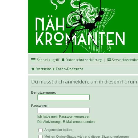
Schnellzugriff
Datenschutzerklärung
|
Serverkostenbe
Startseite
Foren-Übersicht
Du musst dich anmelden, um in diesem Forum 
Benutzername:
Passwort:
Ich habe mein Passwort vergessen
Die Aktivierungs-E-Mail erneut senden
Angemeldet bleiben
Meinen Online-Status während dieser Sitzung verbergen