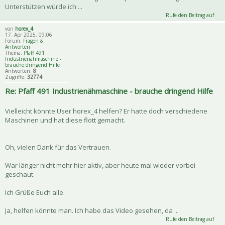
Unterstützen würde ich ...
Rufe den Beitrag auf
von
horex_4
17. Apr 2025, 09:06
Forum:
Fragen &
Antworten
Thema:
Pfaff 491
Industrienähmaschine -
brauche dringend Hilfe
Antworten:
8
Zugriffe:
32774
Re: Pfaff 491 Industrienähmaschine - brauche dringend Hilfe
Vielleicht könnte User horex_4 helfen? Er hatte doch verschiedene
Maschinen und hat diese flott gemacht.
Oh, vielen Dank für das Vertrauen.
War länger nicht mehr hier aktiv, aber heute mal wieder vorbei
geschaut.
Ich Grüße Euch alle.
Ja, helfen könnte man. Ich habe das Video gesehen, da ...
Rufe den Beitrag auf