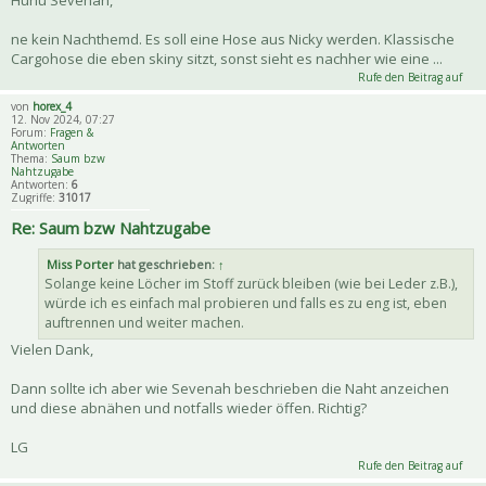
ne kein Nachthemd. Es soll eine Hose aus Nicky werden. Klassische
Cargohose die eben skiny sitzt, sonst sieht es nachher wie eine ...
Rufe den Beitrag auf
von
horex_4
12. Nov 2024, 07:27
Forum:
Fragen &
Antworten
Thema:
Saum bzw
Nahtzugabe
Antworten:
6
Zugriffe:
31017
Re: Saum bzw Nahtzugabe
Miss Porter
hat geschrieben:
↑
Solange keine Löcher im Stoff zurück bleiben (wie bei Leder z.B.),
würde ich es einfach mal probieren und falls es zu eng ist, eben
auftrennen und weiter machen.
Vielen Dank,
Dann sollte ich aber wie Sevenah beschrieben die Naht anzeichen
und diese abnähen und notfalls wieder öffen. Richtig?
LG
Rufe den Beitrag auf