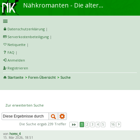
Nähkromanten - Die alternative Näh- und DIY-Community
Datenschutzerklärung
|
Serverkostenbeteiligung
|
Netiquette
|
FAQ
|
Anmelden
Registrieren
Startseite
Foren-Übersicht
Suche
S
uc
Die Suche ergab 239 Treffer
he
Zur erweiterten Suche
Die Suche ergab 239 Treffer
1
2
3
4
5
…
16
von
horex_4
15. Mär 2026, 18:51