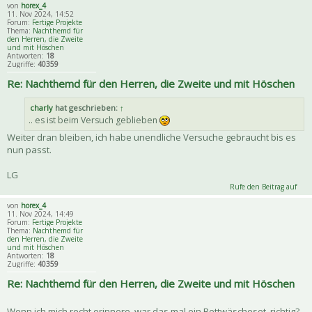
von
horex_4
11. Nov 2024, 14:52
Forum:
Fertige Projekte
Thema:
Nachthemd für
den Herren, die Zweite
und mit Höschen
Antworten:
18
Zugriffe:
40359
Re: Nachthemd für den Herren, die Zweite und mit Höschen
charly
hat geschrieben:
↑
.. es ist beim Versuch geblieben
Weiter dran bleiben, ich habe unendliche Versuche gebraucht bis es
nun passt.
LG
Rufe den Beitrag auf
von
horex_4
11. Nov 2024, 14:49
Forum:
Fertige Projekte
Thema:
Nachthemd für
den Herren, die Zweite
und mit Höschen
Antworten:
18
Zugriffe:
40359
Re: Nachthemd für den Herren, die Zweite und mit Höschen
Wenn ich mich recht erinnere, war das mal ein Bettwäscheset, richtig?