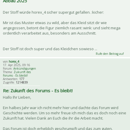
Abbau 2025
Der Stoff würde horex_4 sicher supergut gefallen. :kicher:
Mir ist das Muster etwas zu wild, aber das Kleid sitzt dir wie
angegossen, betont die Figur ziemlich rasant :wink: und sieht mega
ordentlich verarbeitet aus, besonders am Ausschnitt.
Der Stoff ist doch super und das Kleidchen sowieso ...
Rufe den Beitrag auf
von
horex_4
17. Apr 2025, 09:16
Forum:
Ankündigungen
Thema:
Zukunft des
Forums - Es bleibt!
Antworten:
177
Zugriffe:
1214839
Re: Zukunft des Forums - Es bleibt!
Hallo Ihr Lieben,
Ein halbes Jahr war ich nicht mehr hier und dachte das Forum wird
Geschichte werden. Um so mehr freue ich mich das es doch noch eine
Zukunft hat. Vielen Dank an Euch die ihr die Arbeit macht.
Das Forum ist doch erheblich geschrumpft und das zum guten.