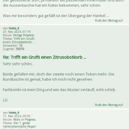
Der gemusterte Stoff, ja maritim. Mit passenden Innenfutter und auch
die Aussentasche hat ein Futter bekommen, sehr schön.
Was mir besonders gut gefällt ist der Übergang der Hänkel ...
Rufe den Beitrag auf
von
horex_4
23. Nov 2024, 07:19
Forum:
Fertige Projekte
Thema:
Trifft ein Grufti
einen Zitrusobstkorb ...
Antworten:
15
Zugriffe:
76970
Re: Trifft ein Grufti einen Zitrusobstkorb ...
Sehr sehr schön,
Beide gefallen mir, doch der zweite noch einen Ticken mehr. Die
Bundtasche ist genial, habe ich noch nicht gesehen.
Farbkombi ist mein Ding und wie das Muster verläuft, echt schick.
LG
Rufe den Beitrag auf
von
horex_4
17. Nov 2024, 09:05
Forum:
Work in Progress
Thema:
Der 1. große
nähkromantische Repair