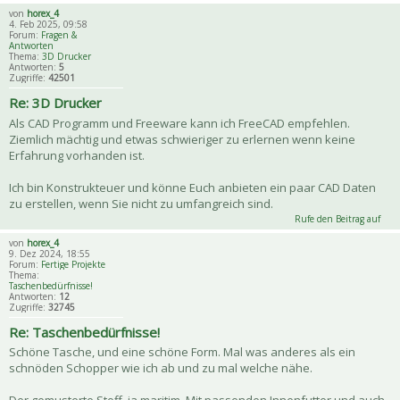
von
horex_4
4. Feb 2025, 09:58
Forum:
Fragen &
Antworten
Thema:
3D Drucker
Antworten:
5
Zugriffe:
42501
Re: 3D Drucker
Als CAD Programm und Freeware kann ich FreeCAD empfehlen.
Ziemlich mächtig und etwas schwieriger zu erlernen wenn keine
Erfahrung vorhanden ist.
Ich bin Konstrukteuer und könne Euch anbieten ein paar CAD Daten
zu erstellen, wenn Sie nicht zu umfangreich sind.
Rufe den Beitrag auf
von
horex_4
9. Dez 2024, 18:55
Forum:
Fertige Projekte
Thema:
Taschenbedürfnisse!
Antworten:
12
Zugriffe:
32745
Re: Taschenbedürfnisse!
Schöne Tasche, und eine schöne Form. Mal was anderes als ein
schnöden Schopper wie ich ab und zu mal welche nähe.