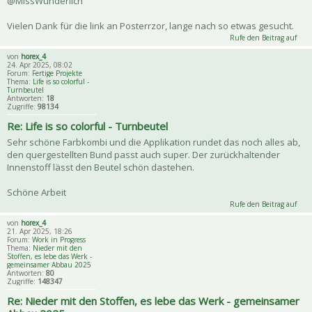
@MissWunderlich
Vielen Dank für die link an Posterrzor, lange nach so etwas gesucht.
Rufe den Beitrag auf
von
horex_4
24. Apr 2025, 08:02
Forum:
Fertige Projekte
Thema:
Life is so colorful -
Turnbeutel
Antworten:
18
Zugriffe:
98134
Re: Life is so colorful - Turnbeutel
Sehr schöne Farbkombi und die Applikation rundet das noch alles ab,
den quergestellten Bund passt auch super. Der zurückhaltender
Innenstoff lässt den Beutel schön dastehen.
Schöne Arbeit
Rufe den Beitrag auf
von
horex_4
21. Apr 2025, 18:26
Forum:
Work in Progress
Thema:
Nieder mit den
Stoffen, es lebe das Werk -
gemeinsamer Abbau 2025
Antworten:
80
Zugriffe:
148347
Re: Nieder mit den Stoffen, es lebe das Werk - gemeinsamer