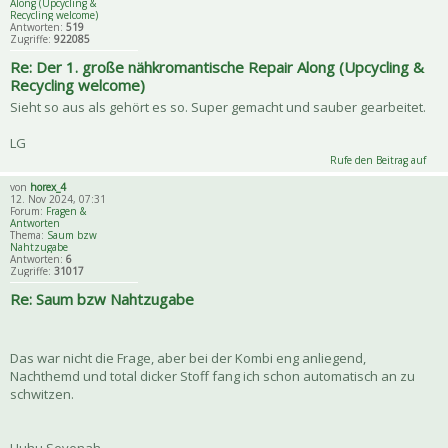
Along (Upcycling &
Recycling welcome)
Antworten:
519
Zugriffe:
922085
Re: Der 1. große nähkromantische Repair Along (Upcycling &
Recycling welcome)
Sieht so aus als gehört es so. Super gemacht und sauber gearbeitet.
LG
Rufe den Beitrag auf
von
horex_4
12. Nov 2024, 07:31
Forum:
Fragen &
Antworten
Thema:
Saum bzw
Nahtzugabe
Antworten:
6
Zugriffe:
31017
Re: Saum bzw Nahtzugabe
Das war nicht die Frage, aber bei der Kombi eng anliegend,
Nachthemd und total dicker Stoff fang ich schon automatisch an zu
schwitzen.
Huhu Sevenah,