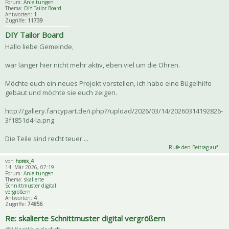
Forum:
Anleitungen
Thema:
DIY Tailor Board
Antworten:
1
Zugriffe:
11739
DIY Tailor Board
Hallo liebe Gemeinde,
war länger hier nicht mehr aktiv, eben viel um die Ohren.
Möchte euch ein neues Projekt vorstellen, ich habe eine Bügelhilfe
gebaut und möchte sie euch zeigen.
http://gallery.fancypart.de/i.php?/upload/2026/03/14/20260314192826-
3f1851d4-la.png
Die Teile sind recht teuer ...
Rufe den Beitrag auf
von
horex_4
14. Mär 2026, 07:19
Forum:
Anleitungen
Thema:
skalierte
Schnittmuster digital
vergrößern
Antworten:
4
Zugriffe:
74856
Re: skalierte Schnittmuster digital vergrößern