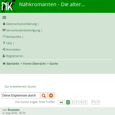
Nähkromanten - Die alternative Näh- und DIY-Community
Datenschutzerklärung
|
Serverkostenbeteiligung
|
Netiquette
|
FAQ
|
Anmelden
Registrieren
Startseite
Foren-Übersicht
Suche
S
uc
Die Suche ergab 1054 Treffer
he
Zur erweiterten Suche
Die Suche ergab 1054 Treffer
1
2
3
4
5
…
71
von
Bluemoon
4. Aug 2026, 18:30