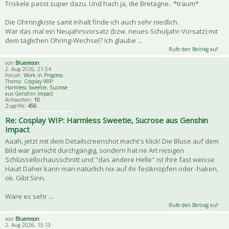
Triskele passt super dazu. Und hach ja, die Bretagne.. *träum*
Die Ohrringkiste samt Inhalt finde ich auch sehr niedlich.
War das mal ein Neujahrsvorsatz (bzw. neues-Schuljahr-Vorsatz) mit
dem täglichen Ohring-Wechsel? Ich glaube ...
Rufe den Beitrag auf
von
Bluemoon
2. Aug 2026, 21:54
Forum:
Work in Progress
Thema:
Cosplay WIP:
Harmless Sweetie, Sucrose
aus Genshin Impact
Antworten:
10
Zugriffe:
456
Re: Cosplay WIP: Harmless Sweetie, Sucrose aus Genshin
Impact
Aaah, jetzt mit dem Detailscreenshot macht's klick! Die Bluse auf dem
Bild war garnicht durchgängig, sondern hat ne Art riesigen
Schlüssellochausschnitt und "das andere Helle" ist ihre fast weisse
Haut! Daher kann man natürlich nix auf ihr festknöpfen oder -haken,
ok. Gibt Sinn.
Wäre es sehr ...
Rufe den Beitrag auf
von
Bluemoon
2. Aug 2026, 15:15