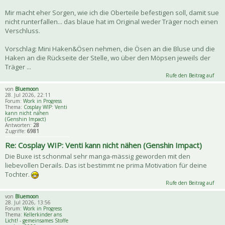
Mir macht eher Sorgen, wie ich die Oberteile befestigen soll, damit sue
nicht runterfallen... das blaue hat im Original weder Träger noch einen
Verschluss.
Vorschlag: Mini Haken&Ösen nehmen, die Ösen an die Bluse und die
Haken an die Rückseite der Stelle, wo über den Möpsen jeweils der
Träger ...
Rufe den Beitrag auf
von
Bluemoon
28. Jul 2026, 22:11
Forum:
Work in Progress
Thema:
Cosplay WIP: Venti
kann nicht nähen
(Genshin Impact)
Antworten:
28
Zugriffe:
6981
Re: Cosplay WIP: Venti kann nicht nähen (Genshin Impact)
Die Buxe ist schonmal sehr manga-mässig geworden mit den
liebevollen Derails. Das ist bestimmt ne prima Motivation für deine
Tochter.
Rufe den Beitrag auf
von
Bluemoon
28. Jul 2026, 13:56
Forum:
Work in Progress
Thema:
Kellerkinder ans
Licht! - gemeinsames Stoffe