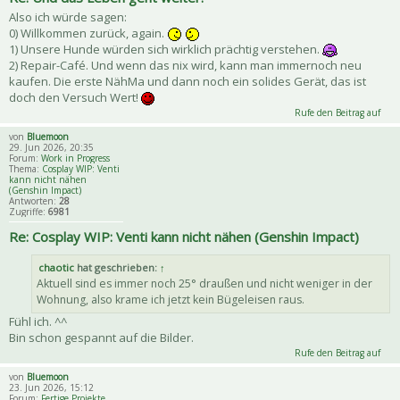
Also ich würde sagen:
0) Willkommen zurück, again.
1) Unsere Hunde würden sich wirklich prächtig verstehen.
2) Repair-Café. Und wenn das nix wird, kann man immernoch neu
kaufen. Die erste NähMa und dann noch ein solides Gerät, das ist
doch den Versuch Wert!
Rufe den Beitrag auf
von
Bluemoon
29. Jun 2026, 20:35
Forum:
Work in Progress
Thema:
Cosplay WIP: Venti
kann nicht nähen
(Genshin Impact)
Antworten:
28
Zugriffe:
6981
Re: Cosplay WIP: Venti kann nicht nähen (Genshin Impact)
chaotic
hat geschrieben:
↑
Aktuell sind es immer noch 25° draußen und nicht weniger in der
Wohnung, also krame ich jetzt kein Bügeleisen raus.
Fühl ich. ^^
Bin schon gespannt auf die Bilder.
Rufe den Beitrag auf
von
Bluemoon
23. Jun 2026, 15:12
Forum:
Fertige Projekte