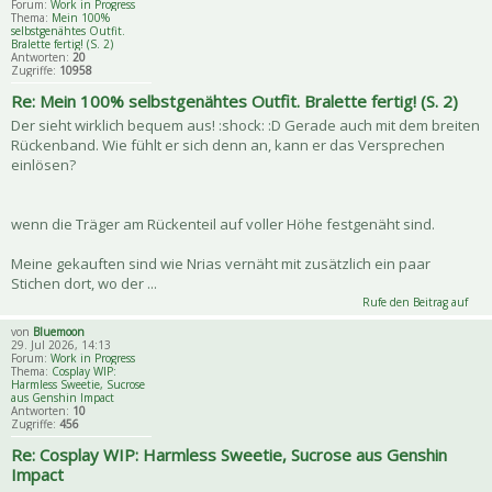
Forum:
Work in Progress
Thema:
Mein 100%
selbstgenähtes Outfit.
Bralette fertig! (S. 2)
Antworten:
20
Zugriffe:
10958
Re: Mein 100% selbstgenähtes Outfit. Bralette fertig! (S. 2)
Der sieht wirklich bequem aus! :shock: :D Gerade auch mit dem breiten
Rückenband. Wie fühlt er sich denn an, kann er das Versprechen
einlösen?
wenn die Träger am Rückenteil auf voller Höhe festgenäht sind.
Meine gekauften sind wie Nrias vernäht mit zusätzlich ein paar
Stichen dort, wo der ...
Rufe den Beitrag auf
von
Bluemoon
29. Jul 2026, 14:13
Forum:
Work in Progress
Thema:
Cosplay WIP:
Harmless Sweetie, Sucrose
aus Genshin Impact
Antworten:
10
Zugriffe:
456
Re: Cosplay WIP: Harmless Sweetie, Sucrose aus Genshin
Impact