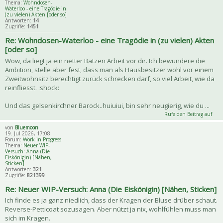
Thema:
Wohndosen-
Waterloo - eine Tragödie in
(zu vielen) Akten [oder so]
Antworten:
14
Zugriffe:
1451
Re: Wohndosen-Waterloo - eine Tragödie in (zu vielen) Akten
[oder so]
Wow, da liegt ja ein netter Batzen Arbeit vor dir. Ich bewundere die
Ambition, stelle aber fest, dass man als Hausbesitzer wohl vor einem
Zweitwohnsitz berechtigt zurück schrecken darf, so viel Arbeit, wie da
reinfliesst. :shock:
Und das gelsenkirchner Barock..huiuiui, bin sehr neugierig, wie du ...
Rufe den Beitrag auf
von
Bluemoon
19. Jul 2026, 17:08
Forum:
Work in Progress
Thema:
Neuer WIP-
Versuch: Anna (Die
Eiskönigin) [Nähen,
Sticken]
Antworten:
321
Zugriffe:
821399
Re: Neuer WIP-Versuch: Anna (Die Eiskönigin) [Nähen, Sticken]
Ich finde es ja ganz niedlich, dass der Kragen der Bluse drüber schaut.
Reverse-Petticoat sozusagen. Aber nützt ja nix, wohlfühlen muss man
sich im Kragen.