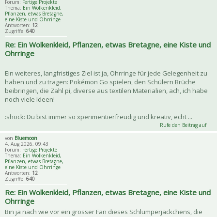
Forum:
Fertige Projekte
Thema:
Ein Wolkenkleid,
Pflanzen, etwas Bretagne,
eine Kiste und Ohrringe
Antworten:
12
Zugriffe:
640
Re: Ein Wolkenkleid, Pflanzen, etwas Bretagne, eine Kiste und
Ohrringe
Ein weiteres, langfristiges Ziel ist ja, Ohrringe für jede Gelegenheit zu
haben und zu tragen: Pokémon Go spielen, den Schülern Brüche
beibringen, die Zahl pi, diverse aus textilen Materialien, ach, ich habe
noch viele Ideen!
:shock: Du bist immer so xperimentierfreudig und kreativ, echt ...
Rufe den Beitrag auf
von
Bluemoon
4. Aug 2026, 09:43
Forum:
Fertige Projekte
Thema:
Ein Wolkenkleid,
Pflanzen, etwas Bretagne,
eine Kiste und Ohrringe
Antworten:
12
Zugriffe:
640
Re: Ein Wolkenkleid, Pflanzen, etwas Bretagne, eine Kiste und
Ohrringe
Bin ja nach wie vor ein grosser Fan dieses Schlumperjäckchens, die