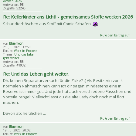
wecken 2026
Antworten:
98
Zugriffe:
52245
Re: Kellerkinder ans Licht! - gemeinsames Stoffe wecken 2026
Schundterhöschen aus Stoff mit Comic-Schafen.
Rufe den Beitrag auf
von
Bluemoon
21. Jul 2026, 12:58
Forum:
Work in Progress
Thema:
Und das Leben
geht weiter.
Antworten:
55
Zugriffe:
41032
Re: Und das Leben geht weiter.
Dh. keinen Reparaturversuch für die Zicke? :( Als Besitzerin von 4
normalen Nähmaschinen kann ich dir sagen: mindestens eine in
Reserve ist immer gut. Und jede hat auch verschiedene Füsschen und
Vorteile. :angel: Vielleicht lässt du die alte Lady doch noch mal flott
machen.
Davon ab: herzlichen ...
Rufe den Beitrag auf
von
Bluemoon
19. Jul 2026, 20:02
Forum:
Work in Progress