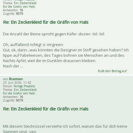
Thema:
Ein Zeckenkleid
für die Gräfin von Hals
Antworten:
16
Zugriffe:
9079
Re: Ein Zeckenkleid für die Gräfin von Hals
Die Anzahl der Beine spricht gegen Käfer :dozier: :lol: :lol:
Oh, auffallend richtig! :o :mrgreen:
Gut, ok, dann...was könnten die Designer im Stoff gesehen haben? Ich
tippe auf Fabelwesen, des Tages bohren sie Menschen an und des
Nachts Äpfel, weil die im Dunklen draussen bleiben.
Nach der ...
Rufe den Beitrag auf
von
Bluemoon
23. Jun 2026, 11:42
Forum:
Fertige Projekte
Thema:
Ein Zeckenkleid
für die Gräfin von Hals
Antworten:
16
Zugriffe:
9079
Re: Ein Zeckenkleid für die Gräfin von Hals
Mit diesem Stechrüssel verstehe ich sofort, warum das für dich keine
Spinnen sind. :yes: