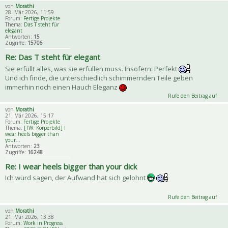
von
Morathi
28. Mär 2026, 11:59
Forum:
Fertige Projekte
Thema:
Das T steht für
elegant
Antworten:
15
Zugriffe:
15706
Re: Das T steht für elegant
Sie erfüllt alles, was sie erfüllen muss. Insofern: Perfekt
Und ich finde, die unterschiedlich schimmernden Teile geben
immerhin noch einen Hauch Eleganz
Rufe den Beitrag auf
von
Morathi
21. Mär 2026, 15:17
Forum:
Fertige Projekte
Thema:
[TW: Körperbild] I
wear heels bigger than
your...
Antworten:
23
Zugriffe:
16248
Re: I wear heels bigger than your dick
Ich würd sagen, der Aufwand hat sich gelohnt
Rufe den Beitrag auf
von
Morathi
21. Mär 2026, 13:38
Forum:
Work in Progress