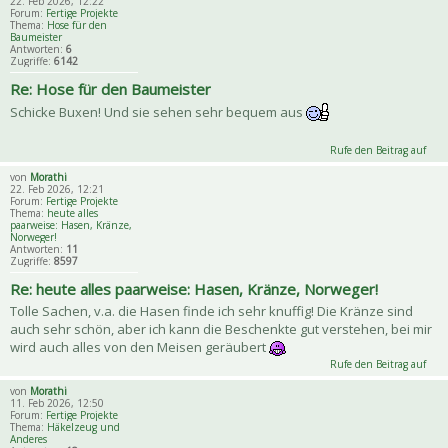
22. Feb 2026, 12:22
Forum:
Fertige Projekte
Thema:
Hose für den
Baumeister
Antworten:
6
Zugriffe:
6142
Re: Hose für den Baumeister
Schicke Buxen! Und sie sehen sehr bequem aus
Rufe den Beitrag auf
von
Morathi
22. Feb 2026, 12:21
Forum:
Fertige Projekte
Thema:
heute alles
paarweise: Hasen, Kränze,
Norweger!
Antworten:
11
Zugriffe:
8597
Re: heute alles paarweise: Hasen, Kränze, Norweger!
Tolle Sachen, v.a. die Hasen finde ich sehr knuffig! Die Kränze sind
auch sehr schön, aber ich kann die Beschenkte gut verstehen, bei mir
wird auch alles von den Meisen geräubert
Rufe den Beitrag auf
von
Morathi
11. Feb 2026, 12:50
Forum:
Fertige Projekte
Thema:
Häkelzeug und
Anderes