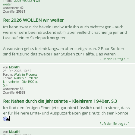
Thema:
2026 WOLLEN wir
weiter
Antworten:
42
Zugriffe:
20681
Re: 2026 WOLLEN wir weiter
Ich kann zwar nicht häkeln und würde ihn auch nicht tragen - auch
wenn er sehr beeindruckend ist (!), aber vielleicht hat hier ja jemand
Lust auf einen Skelepack :mrgreen:
Ansonsten gehts bei mir langsam aber stetig voran. 2 Paar Socken
sind fertig und das zweite Paar Stulpen zur Hälfte. Das wären ...
Rufe den Beitrag auf
von
Morathi
23. Feb 2026, 10:32
Forum:
Work in Progress
Thema:
Nähen durch die
Jahrzehnte - Die 1900er,
S.4
Antworten:
56
Zugriffe:
64538
Re: Nähen durch die Jahrzehnte - Kleinkram 1940er, S.3
Ich find den fertigen Eimer jetzt gar nicht hässlich und bin sicher, dass
er für kleinere Ernte- und Ausputzarbeiten ganz nützlich sein könnte
Rufe den Beitrag auf
von
Morathi