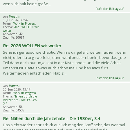
wenn ich halt keine große ...
Rufe den Beitrag auf
von
Morathi
6. Jul 2026, 06:54
Forum:
Work in Progress
Thema:
2026 WOLLEN wir
weiter
Antworten:
42
Zugriffe:
20681
Re: 2026 WOLLEN wir weiter
Sehe ich genauso wie chaotic. Wenn´s dir gefällt, weitermachen, wenn
nicht, oder du arg zweifelst, dann wohl besser ribbeln, bevor das gute
Teil dann doch nur ungeliebt in der Kiste landet und die viele Arbeit
umsonst ist. Hatte sowas auch schon mal und hab mich fürs
Weitermachen entschieden. Hab´s ...
Rufe den Beitrag auf
von
Morathi
20. Jun 2026, 13:17
Forum:
Work in Progress
Thema:
Nähen durch die
Jahrzehnte - Die 1900er,
S.4
Antworten:
56
Zugriffe:
64538
Re: Nähen durch die Jahrzehnte - Die 1930er, S.4
Das sieht wieder sehr schick aus! Ich mag den Stoff sehr, das war mal