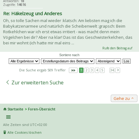
Antworten:
18
Zugriffe:
14616
Re: Häkelzeug und Anderes
Oh, so tolle Sachen mal wieder :klatsch: Am liebsten mag ich die
Babykatzenarmee und natürlich die Scheibenwelt :grapsch: Beim
Rotkehlchen war ich erst etwas irritiert - was macht denn mein
Vögelchen bei dir? Aber na klar! Das ist das Geschwisterkelchen, das
bei mir wohnt (ich hatte mir mal eins ...
Rufe den Beitrag auf
Sortiere nach
Die Suche ergab 509 Treffer
1
2
3
4
5
…
34
Zur erweiterten Suche
Gehe zu
Startseite
Foren-Übersicht
Alle Zeiten sind
UTC+02:00
Alle Cookies löschen