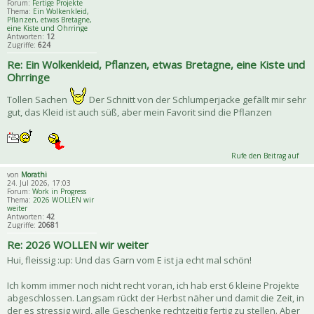
Forum:
Fertige Projekte
Thema:
Ein Wolkenkleid,
Pflanzen, etwas Bretagne,
eine Kiste und Ohrringe
Antworten:
12
Zugriffe:
624
Re: Ein Wolkenkleid, Pflanzen, etwas Bretagne, eine Kiste und
Ohrringe
Tollen Sachen
Der Schnitt von der Schlumperjacke gefällt mir sehr
gut, das Kleid ist auch süß, aber mein Favorit sind die Pflanzen
Rufe den Beitrag auf
von
Morathi
24. Jul 2026, 17:03
Forum:
Work in Progress
Thema:
2026 WOLLEN wir
weiter
Antworten:
42
Zugriffe:
20681
Re: 2026 WOLLEN wir weiter
Hui, fleissig :up: Und das Garn vom E ist ja echt mal schön!
Ich komm immer noch nicht recht voran, ich hab erst 6 kleine Projekte
abgeschlossen. Langsam rückt der Herbst näher und damit die Zeit, in
der es stressig wird, alle Geschenke rechtzeitig fertig zu stellen. Aber