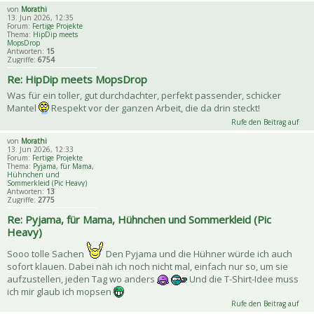
von
Morathi
13. Jun 2026, 12:35
Forum:
Fertige Projekte
Thema:
HipDip meets
MopsDrop
Antworten:
15
Zugriffe:
6754
Re: HipDip meets MopsDrop
Was für ein toller, gut durchdachter, perfekt passender, schicker
Mantel
Respekt vor der ganzen Arbeit, die da drin steckt!
Rufe den Beitrag auf
von
Morathi
13. Jun 2026, 12:33
Forum:
Fertige Projekte
Thema:
Pyjama, für Mama,
Hühnchen und
Sommerkleid (Pic Heavy)
Antworten:
13
Zugriffe:
2775
Re: Pyjama, für Mama, Hühnchen und Sommerkleid (Pic
Heavy)
Sooo tolle Sachen
Den Pyjama und die Hühner würde ich auch
sofort klauen. Dabei näh ich noch nicht mal, einfach nur so, um sie
aufzustellen, jeden Tag wo anders
Und die T-Shirt-Idee muss
ich mir glaub ich mopsen
Rufe den Beitrag auf