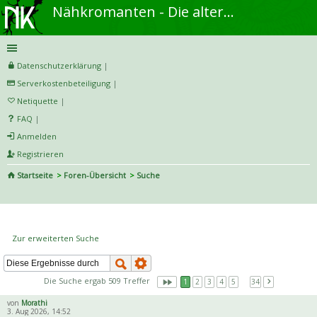
Nähkromanten - Die alternative Näh- und DIY-Community
Datenschutzerklärung
|
Serverkostenbeteiligung
|
Netiquette
|
FAQ
|
Anmelden
Registrieren
Startseite
Foren-Übersicht
Suche
S
uc
Die Suche ergab 509 Treffer
he
Zur erweiterten Suche
Die Suche ergab 509 Treffer
1
2
3
4
5
…
34
von
Morathi
3. Aug 2026, 14:52