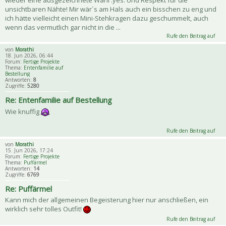
wieder eine ausgezeichnete Wahl :yes: Und Respekt für die
unsichtbaren Nähte! Mir wär´s am Hals auch ein bisschen zu eng und
ich hätte vielleicht einen Mini-Stehkragen dazu geschummelt, auch
wenn das vermutlich gar nicht in die ...
Rufe den Beitrag auf
von
Morathi
18. Jun 2026, 06:44
Forum:
Fertige Projekte
Thema:
Entenfamilie auf
Bestellung
Antworten:
8
Zugriffe:
5280
Re: Entenfamilie auf Bestellung
Wie knuffig
Rufe den Beitrag auf
von
Morathi
15. Jun 2026, 17:24
Forum:
Fertige Projekte
Thema:
Puffärmel
Antworten:
14
Zugriffe:
6769
Re: Puffärmel
Kann mich der allgemeinen Begeisterung hier nur anschließen, ein
wirklich sehr tolles Outfit!
Rufe den Beitrag auf