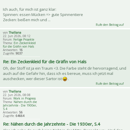
Ich auch, für mich ist ganz klar:
Spinnen: essen Mücken => gute Spinnentiere
Zecken: beißen mich und ...
Rufe den Beitrag auf
von
Thalliana
22. Jun 2026, 08:12
Forum:
Fertige Projekte
Thema:
Ein Zeckenkleid
für die Gräfin von Hals
Antworten:
16
Zugriffe:
9037
Re: Ein Zeckenkleid für die Gräfin von Hals
Oh, der Stoff ist ja ein Traum <3. Die Farbe steht dir hervorragend, und
auch auf die Gefahr hin, dass ich es bereue, muss ich jetzt mal
auschecken, wer dieser Sartor ist
.
Rufe den Beitrag auf
von
Thalliana
22. Jun 2026, 08:08
Forum:
Work in Progress
Thema:
Nähen durch die
Jahrzehnte - Die 1900er,
S.4
Antworten:
56
Zugriffe:
64664
Re: Nähen durch die Jahrzehnte - Die 1930er, S.4