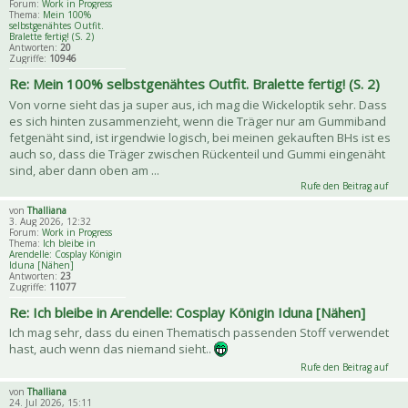
Forum:
Work in Progress
Thema:
Mein 100%
selbstgenähtes Outfit.
Bralette fertig! (S. 2)
Antworten:
20
Zugriffe:
10946
Re: Mein 100% selbstgenähtes Outfit. Bralette fertig! (S. 2)
Von vorne sieht das ja super aus, ich mag die Wickeloptik sehr. Dass
es sich hinten zusammenzieht, wenn die Träger nur am Gummiband
fetgenäht sind, ist irgendwie logisch, bei meinen gekauften BHs ist es
auch so, dass die Träger zwischen Rückenteil und Gummi eingenäht
sind, aber dann oben am ...
Rufe den Beitrag auf
von
Thalliana
3. Aug 2026, 12:32
Forum:
Work in Progress
Thema:
Ich bleibe in
Arendelle: Cosplay Königin
Iduna [Nähen]
Antworten:
23
Zugriffe:
11077
Re: Ich bleibe in Arendelle: Cosplay Königin Iduna [Nähen]
Ich mag sehr, dass du einen Thematisch passenden Stoff verwendet
hast, auch wenn das niemand sieht..
Rufe den Beitrag auf
von
Thalliana
24. Jul 2026, 15:11