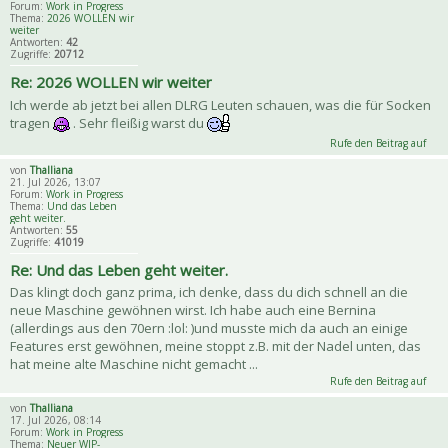
Forum:
Work in Progress
Thema:
2026 WOLLEN wir
weiter
Antworten:
42
Zugriffe:
20712
Re: 2026 WOLLEN wir weiter
Ich werde ab jetzt bei allen DLRG Leuten schauen, was die für Socken
tragen
. Sehr fleißig warst du
Rufe den Beitrag auf
von
Thalliana
21. Jul 2026, 13:07
Forum:
Work in Progress
Thema:
Und das Leben
geht weiter.
Antworten:
55
Zugriffe:
41019
Re: Und das Leben geht weiter.
Das klingt doch ganz prima, ich denke, dass du dich schnell an die
neue Maschine gewöhnen wirst. Ich habe auch eine Bernina
(allerdings aus den 70ern :lol: )und musste mich da auch an einige
Features erst gewöhnen, meine stoppt z.B. mit der Nadel unten, das
hat meine alte Maschine nicht gemacht ...
Rufe den Beitrag auf
von
Thalliana
17. Jul 2026, 08:14
Forum:
Work in Progress
Thema:
Neuer WIP-