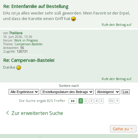
Re: Entenfamilie auf Bestellung
DAs ist ja alles wieder sehr süß geworden. Mein Favorit ist der Erpel,
und dass die Karotte einen Griff hat
.
Rufe den Beitrag auf
von
Thalliana
16. Jun 2026, 13:26
Forum:
Work in Progress
Thema:
Campervan-Bastelei
Antworten:
56
Zugriffe:
120731
Re: Campervan-Bastelei
Danke
Rufe den Beitrag auf
Sortiere nach
Die Suche ergab 825 Treffer
1
2
3
4
5
…
55
Zur erweiterten Suche
Gehe zu