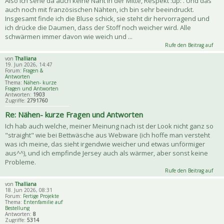
Also ich sehe da auch keine Naht in der Mitte, Respekt :up: . Und das
auch noch mit französischen Nähten, ich bin sehr beeindruckt.
Insgesamt finde ich die Bluse schick, sie steht dir hervorragend und
ich drücke die Daumen, dass der Stoff noch weicher wird. Alle
schwärmen immer davon wie weich und ...
Rufe den Beitrag auf
von
Thalliana
19. Jun 2026, 14:47
Forum:
Fragen &
Antworten
Thema:
Nähen- kurze
Fragen und Antworten
Antworten:
1903
Zugriffe:
2791760
Re: Nähen- kurze Fragen und Antworten
Ich hab auch welche, meiner Meinung nach ist der Look nicht ganz so
"straight" wie bei Bettwäsche aus Webware (ich hoffe man versteht
was ich meine, das sieht irgendwie weicher und etwas unförmiger
aus^^), und ich empfinde Jersey auch als wärmer, aber sonst keine
Probleme.
Rufe den Beitrag auf
von
Thalliana
18. Jun 2026, 08:31
Forum:
Fertige Projekte
Thema:
Entenfamilie auf
Bestellung
Antworten:
8
Zugriffe:
5314