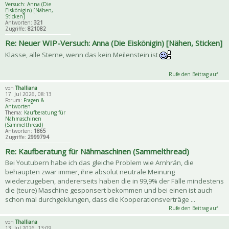
Versuch: Anna (Die
Eiskönigin) [Nähen,
Sticken]
Antworten:
321
Zugriffe:
821082
Re: Neuer WIP-Versuch: Anna (Die Eiskönigin) [Nähen, Sticken]
Klasse, alle Sterne, wenn das kein Meilenstein ist
Rufe den Beitrag auf
von
Thalliana
17. Jul 2026, 08:13
Forum:
Fragen &
Antworten
Thema:
Kaufberatung für
Nähmaschinen
(Sammelthread)
Antworten:
1865
Zugriffe:
2999794
Re: Kaufberatung für Nähmaschinen (Sammelthread)
Bei Youtubern habe ich das gleiche Problem wie Arnhrán, die
behaupten zwar immer, ihre absolut neutrale Meinung
wiederzugeben, andererseits haben die in 99,9% der Fälle mindestens
die (teure) Maschine gesponsert bekommen und bei einen ist auch
schon mal durchgeklungen, dass die Kooperationsverträge ...
Rufe den Beitrag auf
von
Thalliana
13. Jul 2026, 13:09