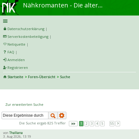
Nähkromanten - Die alternative Näh- und DIY-Community
Datenschutzerklärung
|
Serverkostenbeteiligung
|
Netiquette
|
FAQ
|
Anmelden
Registrieren
Startseite
Foren-Übersicht
Suche
S
uc
Die Suche ergab 825 Treffer
he
Zur erweiterten Suche
Die Suche ergab 825 Treffer
1
2
3
4
5
…
55
von
Thalliana
3. Aug 2026, 13:19