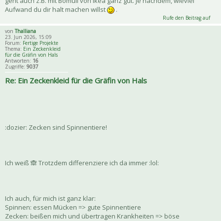
geht auch z.B. mit Bomull von Ikea ganz gut. Je nachdem, wieviel
Aufwand du dir halt machen willst
.
Rufe den Beitrag auf
von
Thalliana
23. Jun 2026, 15:09
Forum:
Fertige Projekte
Thema:
Ein Zeckenkleid
für die Gräfin von Hals
Antworten:
16
Zugriffe:
9037
Re: Ein Zeckenkleid für die Gräfin von Hals
:dozier: Zecken sind Spinnentiere!
Ich weiß 🙈 Trotzdem differenziere ich da immer :lol:
Ich auch, für mich ist ganz klar:
Spinnen: essen Mücken => gute Spinnentiere
Zecken: beißen mich und übertragen Krankheiten => böse