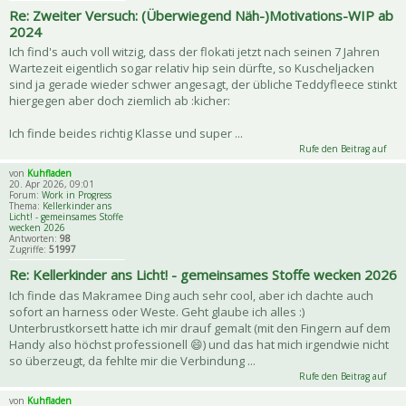
Re: Zweiter Versuch: (Überwiegend Näh-)Motivations-WIP ab
2024
Ich find's auch voll witzig, dass der flokati jetzt nach seinen 7 Jahren
Wartezeit eigentlich sogar relativ hip sein dürfte, so Kuscheljacken
sind ja gerade wieder schwer angesagt, der übliche Teddyfleece stinkt
hiergegen aber doch ziemlich ab :kicher:
Ich finde beides richtig Klasse und super ...
Rufe den Beitrag auf
von
Kuhfladen
20. Apr 2026, 09:01
Forum:
Work in Progress
Thema:
Kellerkinder ans
Licht! - gemeinsames Stoffe
wecken 2026
Antworten:
98
Zugriffe:
51997
Re: Kellerkinder ans Licht! - gemeinsames Stoffe wecken 2026
Ich finde das Makramee Ding auch sehr cool, aber ich dachte auch
sofort an harness oder Weste. Geht glaube ich alles :)
Unterbrustkorsett hatte ich mir drauf gemalt (mit den Fingern auf dem
Handy also höchst professionell 😄) und das hat mich irgendwie nicht
so überzeugt, da fehlte mir die Verbindung ...
Rufe den Beitrag auf
von
Kuhfladen