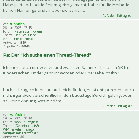
Habe jetzt doch beide Seiten gleich gemacht, habe für die Methode
keinen Namen gefunden, aber sie ist hier ...
Rufe den Beitrag auf
von
Kuhfladen
26. Jan 2026, 17:45
Forum:
Fragen zum Forum
Thema:
Der "Ich suche
einen Thread-Thread"
Antworten:
519
Zugriffe:
1238840
Re: Der "Ich suche einen Thread-Thread"
Ich suche auch mal wieder, und zwar den Sammel-Thread im SB für
Kindersachen. Ist der geprunt worden oder übersehe ich ihn?
huch, schräg, ich kann ihn auch nicht finden, er ist entsprechend auch
nicht irgendwie versehentlich in den backstage Bereich gelangt oder
so, keine Ahnung, was mit dem ...
Rufe den Beitrag auf
von
Kuhfladen
19. Jan 2026, 10:38
Forum:
Work in Progress
Thema:
(Gemeinschafts?)
WIP [häkeln] Hexagon
cardigan mit Farbverlauf
Antworten:
36