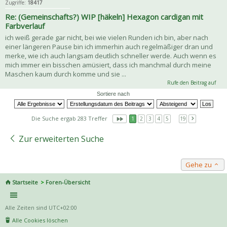
Zugriffe:
18417
Re: (Gemeinschafts?) WIP [häkeln] Hexagon cardigan mit
Farbverlauf
ich weiß gerade gar nicht, bei wie vielen Runden ich bin, aber nach
einer längeren Pause bin ich immerhin auch regelmäßiger dran und
merke, wie ich auch langsam deutlich schneller werde. Auch wenn es
mich immer ein bisschen amüsiert, dass ich manchmal durch meine
Maschen kaum durch komme und sie ...
Rufe den Beitrag auf
Sortiere nach
Die Suche ergab 283 Treffer
1
2
3
4
5
…
19
Zur erweiterten Suche
Gehe zu
Startseite
Foren-Übersicht
Alle Zeiten sind
UTC+02:00
Alle Cookies löschen