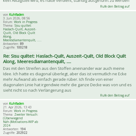
kein Alltagsteil wird, es hätte verdient, ständig ausgeführt zu werden
Rufe den Beitrag auf
von
Kuhfladen
3. Jun 2026, 08:56
Forum:
Work in Progress
Thema:
Sisu quiltet:
Haslach-Quilt, Auszeit-
Quilt, Old Block Quilt
Along,
Meeresdiamantenquilt, .....
Antworten:
89
Zugriffe:
100218
Re: Sisu quiltet: Haslach-Quilt, Auszeit-Quilt, Old Block Quilt
Along, Meeresdiamantenquilt, .....
Das mit den Streifen aus den Stoffen aneinander war auch meine
Idee. Ich hatte es diagonal überlegt, aber das ist vermutlich ne Ecke
mehr Aufwand als einfach gerade rüber. Ich finde von einer
diagonalen Linie hat irgendwie mehr die ganze Decke was von und es
sieht nicht so nach Verlängerung aus
Rufe den Beitrag auf
von
Kuhfladen
21. Apr 2026, 13:43
Forum:
Work in Progress
Thema:
Zweiter Versuch:
(Überwiegend
Näh-)Motivations-WIP ab
2024
Antworten:
194
Zugriffe:
202922