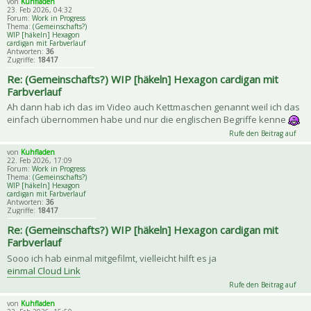
von
Kuhfladen
23. Feb 2026, 04:32
Forum:
Work in Progress
Thema:
(Gemeinschafts?)
WIP [häkeln] Hexagon
cardigan mit Farbverlauf
Antworten:
36
Zugriffe:
18417
Re: (Gemeinschafts?) WIP [häkeln] Hexagon cardigan mit
Farbverlauf
Ah dann hab ich das im Video auch Kettmaschen genannt weil ich das
einfach übernommen habe und nur die englischen Begriffe kenne
Rufe den Beitrag auf
von
Kuhfladen
22. Feb 2026, 17:09
Forum:
Work in Progress
Thema:
(Gemeinschafts?)
WIP [häkeln] Hexagon
cardigan mit Farbverlauf
Antworten:
36
Zugriffe:
18417
Re: (Gemeinschafts?) WIP [häkeln] Hexagon cardigan mit
Farbverlauf
Sooo ich hab einmal mitgefilmt, vielleicht hilft es ja
einmal Cloud Link
Rufe den Beitrag auf
von
Kuhfladen