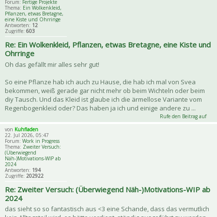
Forum:
Fertige Projekte
Thema:
Ein Wolkenkleid,
Pflanzen, etwas Bretagne,
eine Kiste und Ohrringe
Antworten:
12
Zugriffe:
603
Re: Ein Wolkenkleid, Pflanzen, etwas Bretagne, eine Kiste und
Ohrringe
Oh das gefällt mir alles sehr gut!
So eine Pflanze hab ich auch zu Hause, die hab ich mal von Svea
bekommen, weiß gerade gar nicht mehr ob beim Wichteln oder beim
diy Tausch. Und das Kleid ist glaube ich die ärmellose Variante vom
Regenbogenkleid oder? Das haben ja ich und einige andere zu ...
Rufe den Beitrag auf
von
Kuhfladen
22. Jul 2026, 05:47
Forum:
Work in Progress
Thema:
Zweiter Versuch:
(Überwiegend
Näh-)Motivations-WIP ab
2024
Antworten:
194
Zugriffe:
202922
Re: Zweiter Versuch: (Überwiegend Näh-)Motivations-WIP ab
2024
das sieht so so fantastisch aus <3 eine Schande, dass das vermutlich