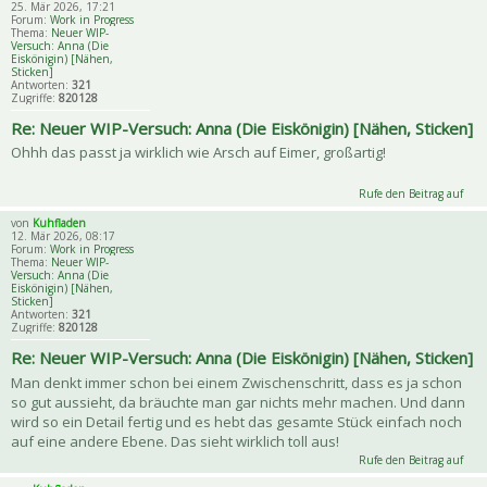
25. Mär 2026, 17:21
Forum:
Work in Progress
Thema:
Neuer WIP-
Versuch: Anna (Die
Eiskönigin) [Nähen,
Sticken]
Antworten:
321
Zugriffe:
820128
Re: Neuer WIP-Versuch: Anna (Die Eiskönigin) [Nähen, Sticken]
Ohhh das passt ja wirklich wie Arsch auf Eimer, großartig!
Rufe den Beitrag auf
von
Kuhfladen
12. Mär 2026, 08:17
Forum:
Work in Progress
Thema:
Neuer WIP-
Versuch: Anna (Die
Eiskönigin) [Nähen,
Sticken]
Antworten:
321
Zugriffe:
820128
Re: Neuer WIP-Versuch: Anna (Die Eiskönigin) [Nähen, Sticken]
Man denkt immer schon bei einem Zwischenschritt, dass es ja schon
so gut aussieht, da bräuchte man gar nichts mehr machen. Und dann
wird so ein Detail fertig und es hebt das gesamte Stück einfach noch
auf eine andere Ebene. Das sieht wirklich toll aus!
Rufe den Beitrag auf