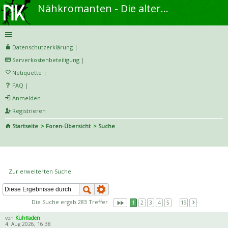
Nähkromanten - Die alternative Näh- und DIY-Community
Datenschutzerklärung
|
Serverkostenbeteiligung
|
Netiquette
|
FAQ
|
Anmelden
Registrieren
Startseite
Foren-Übersicht
Suche
S
uc
Die Suche ergab 283 Treffer
he
Zur erweiterten Suche
Die Suche ergab 283 Treffer
1
2
3
4
5
…
19
von
Kuhfladen
4. Aug 2026, 16:38