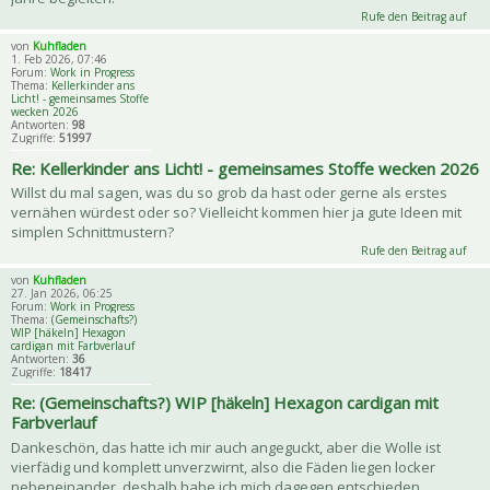
Rufe den Beitrag auf
von
Kuhfladen
1. Feb 2026, 07:46
Forum:
Work in Progress
Thema:
Kellerkinder ans
Licht! - gemeinsames Stoffe
wecken 2026
Antworten:
98
Zugriffe:
51997
Re: Kellerkinder ans Licht! - gemeinsames Stoffe wecken 2026
Willst du mal sagen, was du so grob da hast oder gerne als erstes
vernähen würdest oder so? Vielleicht kommen hier ja gute Ideen mit
simplen Schnittmustern?
Rufe den Beitrag auf
von
Kuhfladen
27. Jan 2026, 06:25
Forum:
Work in Progress
Thema:
(Gemeinschafts?)
WIP [häkeln] Hexagon
cardigan mit Farbverlauf
Antworten:
36
Zugriffe:
18417
Re: (Gemeinschafts?) WIP [häkeln] Hexagon cardigan mit
Farbverlauf
Dankeschön, das hatte ich mir auch angeguckt, aber die Wolle ist
vierfädig und komplett unverzwirnt, also die Fäden liegen locker
nebeneinander, deshalb habe ich mich dagegen entschieden.