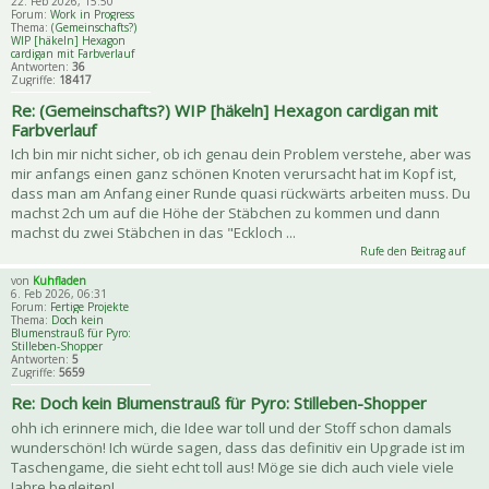
22. Feb 2026, 15:50
Forum:
Work in Progress
Thema:
(Gemeinschafts?)
WIP [häkeln] Hexagon
cardigan mit Farbverlauf
Antworten:
36
Zugriffe:
18417
Re: (Gemeinschafts?) WIP [häkeln] Hexagon cardigan mit
Farbverlauf
Ich bin mir nicht sicher, ob ich genau dein Problem verstehe, aber was
mir anfangs einen ganz schönen Knoten verursacht hat im Kopf ist,
dass man am Anfang einer Runde quasi rückwärts arbeiten muss. Du
machst 2ch um auf die Höhe der Stäbchen zu kommen und dann
machst du zwei Stäbchen in das "Eckloch ...
Rufe den Beitrag auf
von
Kuhfladen
6. Feb 2026, 06:31
Forum:
Fertige Projekte
Thema:
Doch kein
Blumenstrauß für Pyro:
Stilleben-Shopper
Antworten:
5
Zugriffe:
5659
Re: Doch kein Blumenstrauß für Pyro: Stilleben-Shopper
ohh ich erinnere mich, die Idee war toll und der Stoff schon damals
wunderschön! Ich würde sagen, dass das definitiv ein Upgrade ist im
Taschengame, die sieht echt toll aus! Möge sie dich auch viele viele
Jahre begleiten!