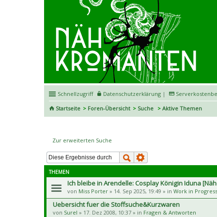
Schnellzugriff
Datenschutzerklärung
|
Serverkostenbe
Startseite
Foren-Übersicht
Suche
Aktive Themen
Aktive Themen
Zur erweiterten Suche
THEMEN
Ich bleibe in Arendelle: Cosplay Königin Iduna [Nä
von
Miss Porter
» 14. Sep 2025, 19:49 » in
Work in Progres
Uebersicht fuer die Stoffsuche&Kurzwaren
von
Surel
» 17. Dez 2008, 10:37 » in
Fragen & Antworten