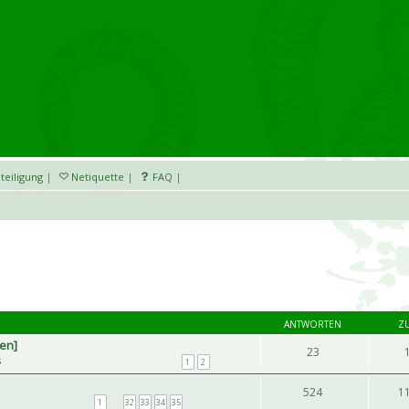
teiligung
|
Netiquette
|
FAQ
|
ANTWORTEN
Z
hen]
23
s
1
2
524
1
1
…
32
33
34
35