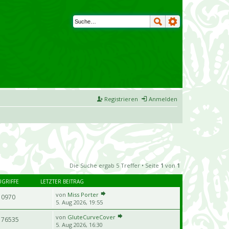
Registrieren
Anmelden
Die Suche ergab 5 Treffer • Seite
1
von
1
UGRIFFE
LETZTER BEITRAG
von
Miss Porter
10970
5. Aug 2026, 19:55
von
GluteCurveCover
176535
5. Aug 2026, 16:30