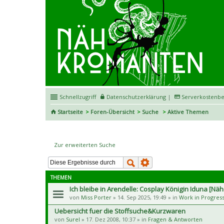
Schnellzugriff
Datenschutzerklärung
|
Serverkostenbe
Startseite
Foren-Übersicht
Suche
Aktive Themen
Aktive Themen
Zur erweiterten Suche
THEMEN
Ich bleibe in Arendelle: Cosplay Königin Iduna [Nä
von
Miss Porter
» 14. Sep 2025, 19:49 » in
Work in Progres
Uebersicht fuer die Stoffsuche&Kurzwaren
von
Surel
» 17. Dez 2008, 10:37 » in
Fragen & Antworten