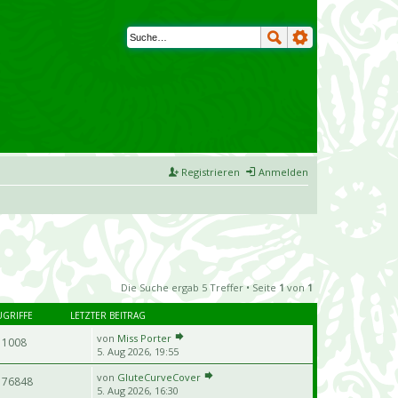
Registrieren
Anmelden
Die Suche ergab 5 Treffer • Seite
1
von
1
UGRIFFE
LETZTER BEITRAG
von
Miss Porter
11008
5. Aug 2026, 19:55
von
GluteCurveCover
176848
5. Aug 2026, 16:30