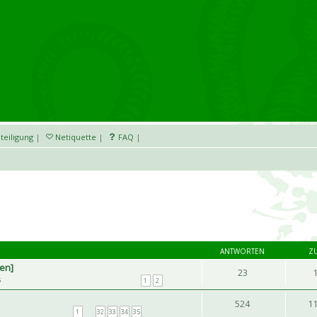
teiligung
|
Netiquette
|
FAQ
|
ANTWORTEN
Z
hen]
23
s
1
2
524
1
1
…
32
33
34
35