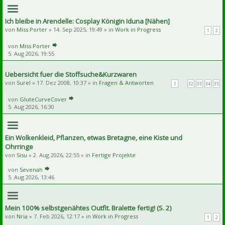
Ich bleibe in Arendelle: Cosplay Königin Iduna [Nähen]
von
Miss Porter
» 14. Sep 2025, 19:49 » in
Work in Progress
1
2
von
Miss Porter
5. Aug 2026, 19:55
Uebersicht fuer die Stoffsuche&Kurzwaren
von
Surel
» 17. Dez 2008, 10:37 » in
Fragen & Antworten
1
…
32
33
34
35
von
GluteCurveCover
5. Aug 2026, 16:30
Ein Wolkenkleid, Pflanzen, etwas Bretagne, eine Kiste und
Ohrringe
von
Sisu
» 2. Aug 2026, 22:55 » in
Fertige Projekte
von
Sevenah
5. Aug 2026, 13:46
Mein 100% selbstgenähtes Outfit. Bralette fertig! (S. 2)
von
Nria
» 7. Feb 2026, 12:17 » in
Work in Progress
1
2