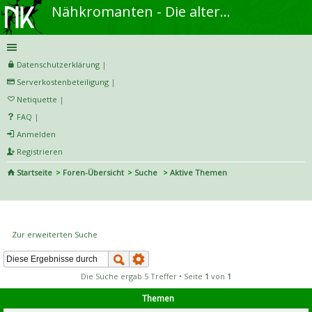
Nähkromanten - Die alternative Näh- und DIY-Community
Datenschutzerklärung
|
Serverkostenbeteiligung
|
Netiquette
|
FAQ
|
Anmelden
Registrieren
Startseite
Foren-Übersicht
Suche
Aktive Themen
S
uc
Aktive Themen
he
Zur erweiterten Suche
Die Suche ergab 5 Treffer • Seite
1
von
1
Themen