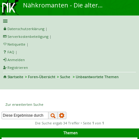
Nähkromanten - Die alternative Näh- und DIY-Community
Datenschutzerklärung
|
Serverkostenbeteiligung
|
Netiquette
|
FAQ
|
Anmelden
Registrieren
Startseite
Foren-Übersicht
Suche
Unbeantwortete Themen
S
uc
Unbeantwortete Themen
he
Zur erweiterten Suche
Die Suche ergab 34 Treffer • Seite
1
von
1
Themen