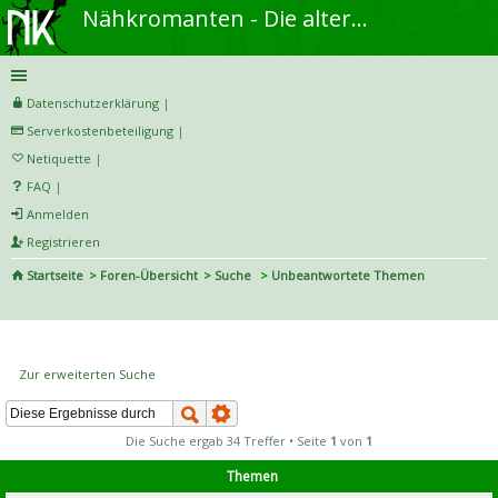
Nähkromanten - Die alternative Näh- und DIY-Community
Datenschutzerklärung
|
Serverkostenbeteiligung
|
Netiquette
|
FAQ
|
Anmelden
Registrieren
Startseite
Foren-Übersicht
Suche
Unbeantwortete Themen
S
uc
Unbeantwortete Themen
he
Zur erweiterten Suche
Die Suche ergab 34 Treffer • Seite
1
von
1
Themen