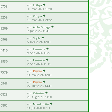
von
Luthya
56753
30. Mär 2023, 18:10
von
Chrysa
55258
15. Mär 2023, 21:52
von
AlphaOmega
59209
7. Jun 2022, 11:49
von
Scylla
86968
5. Dez 2021, 12:08
von
Lenmera
54416
9. Sep 2021, 19:29
von
Florence
79936
2. Sep 2021, 11:36
von
Kaylee
77579
11. Mai 2021, 12:09
von
Kaylee
76947
27. Okt 2020, 14:43
von
Caterina
90823
28. Aug 2020, 11:50
von
Mondmotte
86805
11. Jul 2020, 00:03