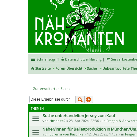
Schnellzugriff
Datenschutzerklärung
|
Serverkostenbe
Startseite
Foren-Übersicht
Suche
Unbeantwortete Th
Unbeantwortete Themen
Zur erweiterten Suche
THEMEN
Suche unbehandelten Jersey zum Kauf
von
simone49
» 23. Apr 2024, 22:36 » in
Fragen & Antwort
Näher/innen für Ballettproduktion in München/U
von
Lorenia von Raschke
» 12. Dez 2023, 17:02 » in
Fragen