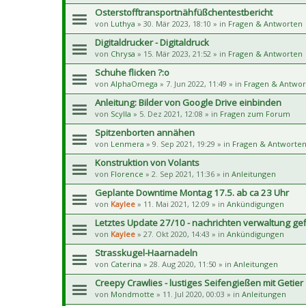
Osterstofftransportnähfüßchentestbericht
von
Luthya
» 30. Mär 2023, 18:10 » in
Fragen & Antworten
Digitaldrucker - Digitaldruck
von
Chrysa
» 15. Mär 2023, 21:52 » in
Fragen & Antworten
Schuhe flicken ?:o
von
AlphaOmega
» 7. Jun 2022, 11:49 » in
Fragen & Antwor
Anleitung: Bilder von Google Drive einbinden
von
Scylla
» 5. Dez 2021, 12:08 » in
Fragen zum Forum
Spitzenborten annähen
von
Lenmera
» 9. Sep 2021, 19:29 » in
Fragen & Antworte
Konstruktion von Volants
von
Florence
» 2. Sep 2021, 11:36 » in
Anleitungen
Geplante Downtime Montag 17.5. ab ca 23 Uhr
von
Kaylee
» 11. Mai 2021, 12:09 » in
Ankündigungen
Letztes Update 27/10 - nachrichten verwaltung gef
von
Kaylee
» 27. Okt 2020, 14:43 » in
Ankündigungen
Strasskugel-Haarnadeln
von
Caterina
» 28. Aug 2020, 11:50 » in
Anleitungen
Creepy Crawlies - lustiges Seifengießen mit Getier
von
Mondmotte
» 11. Jul 2020, 00:03 » in
Anleitungen