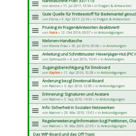
Nähmaschine Pfaff 337-115
von
lanora
» 11. Jul 2017, 13:54 » in
Fragen & Antworten
Gute Quelle für Frotteestoff für Bademantel gesuc
von
Ferra
» 9. Apr 2017, 22:36 » in
Fragen & Antworten
Pruning im Fragen&Antworten deaktiviert!
von
Inara
» 12. Okt 2016, 09:07 » in
Ankündigungen
Melonen-Handtasche
von
Kleine Frau
» 18. Jul 2016, 00:08 » in
Anleitungen
Anleitung und Schnittmuster: Hexenjäger-Hut (PIC
von
Sehnsucht
» 4. Jun 2016, 15:41 » in
Anleitungen
Zugangsberechtigung für Emoboard
von
Kaylee
» 11. Apr 2016, 10:28 » in
Ankündigungen
Änderung bezgl Emotional-Board
von
Natron
» 5. Apr 2014, 12:08 » in
Ankündigungen
Erinnerung: Signaturen und Avatare
von
Natron
» 3. Sep 2010, 14:36 » in
Ankündigungen
Info: Sicherheit in Sozialen Netzwerken
von
Natron
» 29. Mär 2010, 15:01 » in
Ankündigungen
Regelerweiterung/Information bzgl Petitionen, Char
von
Natron
» 10. Mai 2009, 22:05 » in
Ankündigungen
Das WIP-Board und das Off-Topic