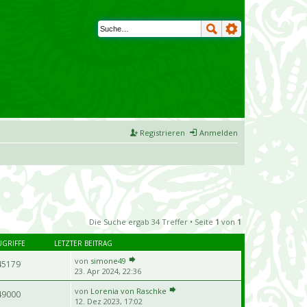
Registrieren
Anmelden
Die Suche ergab 34 Treffer • Seite
1
von
1
UGRIFFE
LETZTER BEITRAG
von
simone49
45179
23. Apr 2024, 22:36
von
Lorenia von Raschke
49000
12. Dez 2023, 17:02