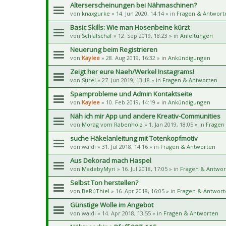
Alterserscheinungen bei Nähmaschinen?
von
knaxgurke
» 14. Jun 2020, 14:14 » in
Fragen & Antwort
Basic Skills: Wie man Hosenbeine kürzt
von
Schlafschaf
» 12. Sep 2019, 18:23 » in
Anleitungen
Neuerung beim Registrieren
von
Kaylee
» 28. Aug 2019, 16:32 » in
Ankündigungen
Zeigt her eure Naeh/Werkel Instagrams!
von
Surel
» 27. Jun 2019, 13:18 » in
Fragen & Antworten
Spamprobleme und Admin Kontaktseite
von
Kaylee
» 10. Feb 2019, 14:19 » in
Ankündigungen
Näh ich mir App und andere Kreativ-Communities
von
Morag vom Rabenholz
» 1. Jan 2019, 18:05 » in
Fragen
suche Häkelanleitung mit Totenkopfmotiv
von
waldi
» 31. Jul 2018, 14:16 » in
Fragen & Antworten
Aus Dekorad mach Haspel
von
MadebyMyri
» 16. Jul 2018, 17:05 » in
Fragen & Antwor
Selbst Ton herstellen?
von
BeRúThiel
» 16. Apr 2018, 16:05 » in
Fragen & Antwort
Günstige Wolle im Angebot
von
waldi
» 14. Apr 2018, 13:55 » in
Fragen & Antworten