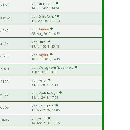
von
knaxgurke
57162
14. Jun 2020, 14:14
von
Schlafschaf
00802
12. Sep 2019, 18:23
von
Kaylee
84242
28. Aug 2019, 16:32
von
Surel
83414
27. Jun 2019, 13:18
von
Kaylee
85632
10. Feb 2019, 14:19
von
Morag vom Rabenholz
75929
1. Jan 2019, 18:05
von
waldi
72123
31. Jul 2018, 14:16
von
MadebyMyri
67475
16. Jul 2018, 17:05
von
BeRúThiel
63568
16. Apr 2018, 16:05
von
waldi
70406
14. Apr 2018, 13:55