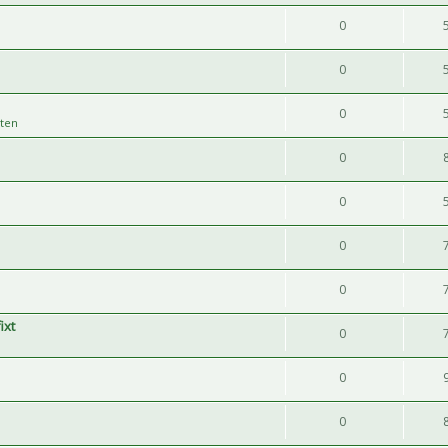
0
0
0
ten
0
0
n
0
0
ixt
0
0
0