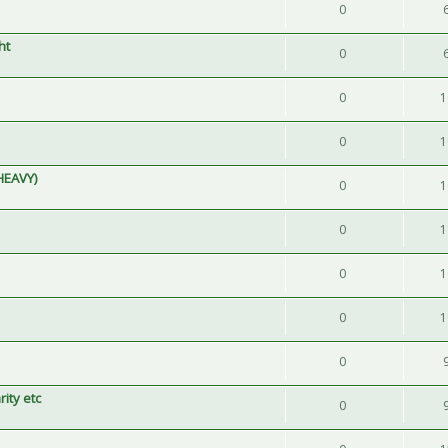
0
ht
0
0
1
0
1
 HEAVY)
0
1
0
1
0
1
0
1
0
ity etc
0