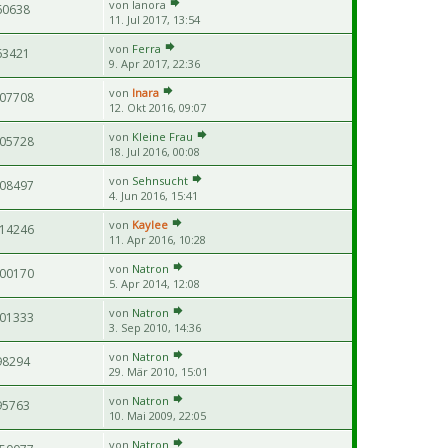
von
lanora
60638
11. Jul 2017, 13:54
von
Ferra
63421
9. Apr 2017, 22:36
von
Inara
07708
12. Okt 2016, 09:07
von
Kleine Frau
05728
18. Jul 2016, 00:08
von
Sehnsucht
08497
4. Jun 2016, 15:41
von
Kaylee
14246
11. Apr 2016, 10:28
von
Natron
00170
5. Apr 2014, 12:08
von
Natron
01333
3. Sep 2010, 14:36
von
Natron
98294
29. Mär 2010, 15:01
von
Natron
95763
10. Mai 2009, 22:05
von
Natron