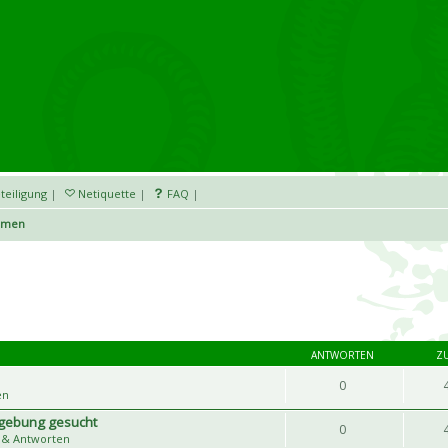
teiligung
|
Netiquette
|
FAQ
|
emen
ANTWORTEN
Z
0
en
mgebung gesucht
0
 & Antworten