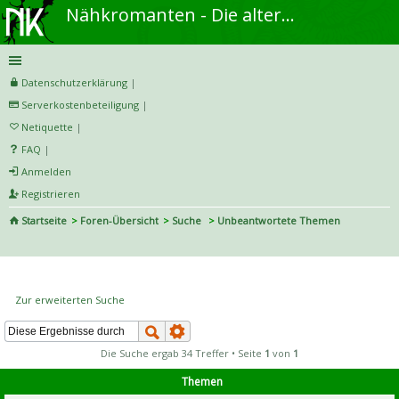
Nähkromanten - Die alternative Näh- und DIY-Community
Datenschutzerklärung
|
Serverkostenbeteiligung
|
Netiquette
|
FAQ
|
Anmelden
Registrieren
Startseite
Foren-Übersicht
Suche
Unbeantwortete Themen
S
uc
Unbeantwortete Themen
he
Zur erweiterten Suche
Die Suche ergab 34 Treffer • Seite
1
von
1
Themen