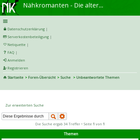
Nähkromanten - Die alternative Näh- und DIY-Community
Datenschutzerklärung
|
Serverkostenbeteiligung
|
Netiquette
|
FAQ
|
Anmelden
Registrieren
Startseite
Foren-Übersicht
Suche
Unbeantwortete Themen
S
uc
Unbeantwortete Themen
he
Zur erweiterten Suche
Die Suche ergab 34 Treffer • Seite
1
von
1
Themen