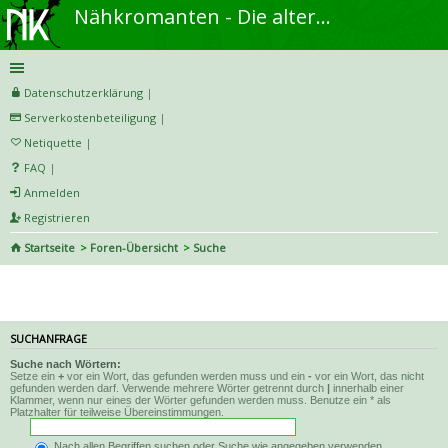
Nähkromanten - Die alternative Näh- und DIY-Community
Datenschutzerklärung
|
Serverkostenbeteiligung
|
Netiquette
|
FAQ
|
Anmelden
Registrieren
Startseite
Foren-Übersicht
Suche
Suche
SUCHANFRAGE
Suche nach Wörtern:
Setze ein
+
vor ein Wort, das gefunden werden muss und ein
-
vor ein Wort, das nicht
gefunden werden darf. Verwende mehrere Wörter getrennt durch
|
innerhalb einer
Klammer, wenn nur eines der Wörter gefunden werden muss. Benutze ein * als
Platzhalter für teilweise Übereinstimmungen.
Nach allen Begriffen suchen oder Suche wie angegeben verwenden