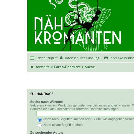
Schnellzugriff
Datenschutzerklärung
|
Serverkostenbe
Startseite
Foren-Übersicht
Suche
Suche
SUCHANFRAGE
Suche nach Wörtern:
Setze ein
+
vor ein Wort, das gefunden werden muss und ein
-
vor ein 
Benutze ein * als Platzhalter für teilweise Übereinstimmungen.
Nach allen Begriffen suchen oder Suche wie angegeben verw
Nach einem Begriff suchen
Zu suchender Autor: