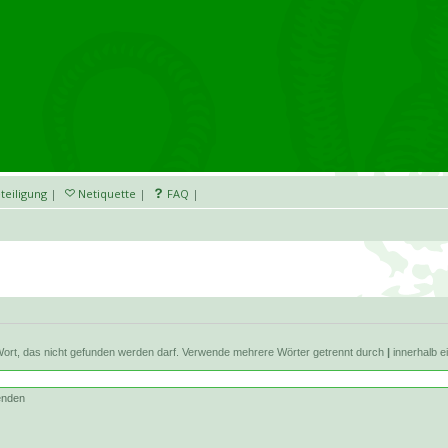
teiligung
|
Netiquette
|
FAQ
|
Wort, das nicht gefunden werden darf. Verwende mehrere Wörter getrennt durch
|
innerhalb e
enden