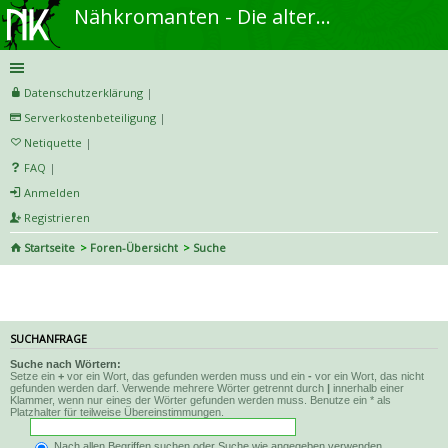
Nähkromanten - Die alternative Näh- und DIY-Community
Datenschutzerklärung
|
Serverkostenbeteiligung
|
Netiquette
|
FAQ
|
Anmelden
Registrieren
Startseite
Foren-Übersicht
Suche
Suche
SUCHANFRAGE
Suche nach Wörtern:
Setze ein
+
vor ein Wort, das gefunden werden muss und ein
-
vor ein Wort, das nicht
gefunden werden darf. Verwende mehrere Wörter getrennt durch
|
innerhalb einer
Klammer, wenn nur eines der Wörter gefunden werden muss. Benutze ein * als
Platzhalter für teilweise Übereinstimmungen.
Nach allen Begriffen suchen oder Suche wie angegeben verwenden