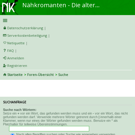
Nähkromanten - Die alternative Näh- und DIY-Community
Datenschutzerklärung
|
Serverkostenbeteiligung
|
Netiquette
|
FAQ
|
Anmelden
Registrieren
Startseite
Foren-Übersicht
Suche
Suche
SUCHANFRAGE
Suche nach Wörtern:
Setze ein
+
vor ein Wort, das gefunden werden muss und ein
-
vor ein Wort, das nicht
gefunden werden darf. Verwende mehrere Wörter getrennt durch
|
innerhalb einer
Klammer, wenn nur eines der Wörter gefunden werden muss. Benutze ein * als
Platzhalter für teilweise Übereinstimmungen.
Nach allen Begriffen suchen oder Suche wie angegeben verwenden