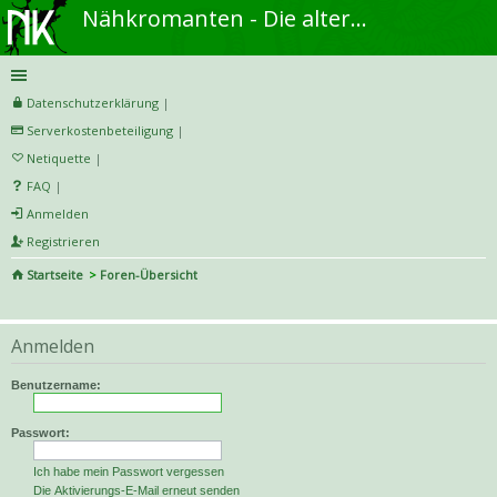
Nähkromanten - Die alternative Näh- und DIY-Community
Datenschutzerklärung
|
Serverkostenbeteiligung
|
Netiquette
|
FAQ
|
Anmelden
Registrieren
Startseite
Foren-Übersicht
S
uc
Anmelden
he
Benutzername:
Passwort:
Ich habe mein Passwort vergessen
Die Aktivierungs-E-Mail erneut senden