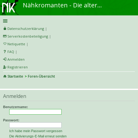
Nähkromanten - Die alternative Näh- und DIY-Community
Datenschutzerklärung
|
Serverkostenbeteiligung
|
Netiquette
|
FAQ
|
Anmelden
Registrieren
Startseite
Foren-Übersicht
S
uc
Anmelden
he
Benutzername:
Passwort:
Ich habe mein Passwort vergessen
Die Aktivierungs-E-Mail erneut senden