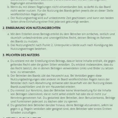
Regelungen einverstanden.
Wenn du mit diesen Regelungen nicht einverstanden bist, so darfst du das Board
nicht weiter nutzen. Für die Nutzung des Boards gelten jeweils die an dieser Stelle
veröffentlichten Regelungen.
Der Nutzungsvertrag wird auf unbestimmte Zeit geschlossen und kann von beiden
Seiten ohne Einhaltung einer Frist jederzeit gekündigt werden.
2. EINRÄUMUNG VON NUTZUNGSRECHTEN
Mit dem Erstellen eines Beitrags erteilst du dem Betreiber ein einfaches, zeitlich und
räumlich unbeschränktes und unentgeltliches Recht, deinen Beitrag im Rahmen
des Boards zu nutzen.
Das Nutzungsrecht nach Punkt 2, Unterpunkt a bleibt auch nach Kündigung des
Nutzungsvertrages bestehen.
3. PFLICHTEN DES NUTZERS
Du erklärst mit der Erstellung eines Beitrags, dass er keine Inhalte enthält, die gegen
geltendes Recht oder die guten Sitten verstoßen. Du erklärst insbesondere, dass du
das Recht besitzt, die in deinen Beiträgen verwendeten Links und Bilder zu setzen
bzw. zu verwenden.
Der Betreiber des Boards übt das Hausrecht aus. Bei Verstößen gegen diese
Nutzungsbedingungen oder anderer im Board veröffentlichten Regeln kann der
Betreiber dich nach Abmahnung zeitweise oder dauerhaft von der Nutzung dieses
Boards ausschließen und dir ein Hausverbot erteilen.
Du nimmst zur Kenntnis, dass der Betreiber keine Verantwortung für die Inhalte
von Beiträgen übernimmt, die er nicht selbst erstellt hat oder die er nicht zur
Kenntnis genommen hat. Du gestattest dem Betreiber, dein Benutzerkonto, Beiträge
und Funktionen jederzeit zu löschen oder zu sperren.
Du gestattest dem Betreiber darüber hinaus, deine Beiträge abzuändern, sofern sie
gegen o. g. Regeln verstoßen oder geeignet sind, dem Betreiber oder einem Dritten
Schaden zuzufügen.