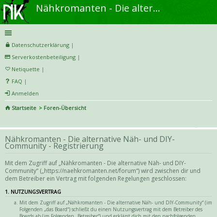
Nähkromanten - Die alternative Näh- und DIY-Community
Datenschutzerklärung
|
Serverkostenbeteiligung
|
Netiquette
|
FAQ
|
Anmelden
Startseite
Foren-Übersicht
S
uc
Nähkromanten - Die alternative Näh- und DIY-
he
Community - Registrierung
Mit dem Zugriff auf „Nähkromanten - Die alternative Näh- und DIY-
Community“ („https://naehkromanten.net/forum“) wird zwischen dir und
dem Betreiber ein Vertrag mit folgenden Regelungen geschlossen:
1. NUTZUNGSVERTRAG
Mit dem Zugriff auf „Nähkromanten - Die alternative Näh- und DIY-Community“ (im
Folgenden „das Board“) schließt du einen Nutzungsvertrag mit dem Betreiber des
Boards ab (im Folgenden „Betreiber“) und erklärst dich mit den nachfolgenden