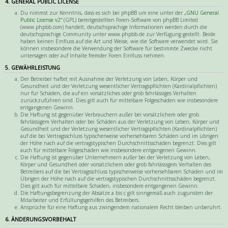
4. GENERAL PUBLIC LICENSE
Du nimmst zur Kenntnis, dass es sich bei phpBB um eine unter der „
GNU General
Public License v2
“ (GPL) bereitgestellten Foren-Software von phpBB Limited
(www.phpbb.com) handelt; deutschsprachige Informationen werden durch die
deutschsprachige Community unter www.phpbb.de zur Verfügung gestellt. Beide
haben keinen Einfluss auf die Art und Weise, wie die Software verwendet wird. Sie
können insbesondere die Verwendung der Software für bestimmte Zwecke nicht
untersagen oder auf Inhalte fremder Foren Einfluss nehmen.
5. GEWÄHRLEISTUNG
Der Betreiber haftet mit Ausnahme der Verletzung von Leben, Körper und
Gesundheit und der Verletzung wesentlicher Vertragspflichten (Kardinalpflichten)
nur für Schäden, die auf ein vorsätzliches oder grob fahrlässiges Verhalten
zurückzuführen sind. Dies gilt auch für mittelbare Folgeschäden wie insbesondere
entgangenen Gewinn.
Die Haftung ist gegenüber Verbrauchern außer bei vorsätzlichem oder grob
fahrlässigem Verhalten oder bei Schäden aus der Verletzung von Leben, Körper und
Gesundheit und der Verletzung wesentlicher Vertragspflichten (Kardinalpflichten)
auf die bei Vertragsschluss typischerweise vorhersehbaren Schäden und im übrigen
der Höhe nach auf die vertragstypischen Durchschnittsschäden begrenzt. Dies gilt
auch für mittelbare Folgeschäden wie insbesondere entgangenen Gewinn.
Die Haftung ist gegenüber Unternehmern außer bei der Verletzung von Leben,
Körper und Gesundheit oder vorsätzlichem oder grob fahrlässigem Verhalten des
Betreibers auf die bei Vertragsschluss typischerweise vorhersehbaren Schäden und im
Übrigen der Höhe nach auf die vertragstypischen Durchschnittsschäden begrenzt.
Dies gilt auch für mittelbare Schäden, insbesondere entgangenen Gewinn.
Die Haftungsbegrenzung der Absätze a bis c gilt sinngemäß auch zugunsten der
Mitarbeiter und Erfüllungsgehilfen des Betreibers.
Ansprüche für eine Haftung aus zwingendem nationalem Recht bleiben unberührt.
6. ÄNDERUNGSVORBEHALT