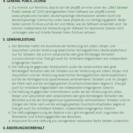
4. GENERAL PUBLIC LICENSE
Du nimmst zur Kenntnis, dass es sich bei phpBB um eine unter der „
GNU General
Public License v2
“ (GPL) bereitgestellten Foren-Software von phpBB Limited
(www.phpbb.com) handelt; deutschsprachige Informationen werden durch die
deutschsprachige Community unter www.phpbb.de zur Verfügung gestellt. Beide
haben keinen Einfluss auf die Art und Weise, wie die Software verwendet wird. Sie
können insbesondere die Verwendung der Software für bestimmte Zwecke nicht
untersagen oder auf Inhalte fremder Foren Einfluss nehmen.
5. GEWÄHRLEISTUNG
Der Betreiber haftet mit Ausnahme der Verletzung von Leben, Körper und
Gesundheit und der Verletzung wesentlicher Vertragspflichten (Kardinalpflichten)
nur für Schäden, die auf ein vorsätzliches oder grob fahrlässiges Verhalten
zurückzuführen sind. Dies gilt auch für mittelbare Folgeschäden wie insbesondere
entgangenen Gewinn.
Die Haftung ist gegenüber Verbrauchern außer bei vorsätzlichem oder grob
fahrlässigem Verhalten oder bei Schäden aus der Verletzung von Leben, Körper und
Gesundheit und der Verletzung wesentlicher Vertragspflichten (Kardinalpflichten)
auf die bei Vertragsschluss typischerweise vorhersehbaren Schäden und im übrigen
der Höhe nach auf die vertragstypischen Durchschnittsschäden begrenzt. Dies gilt
auch für mittelbare Folgeschäden wie insbesondere entgangenen Gewinn.
Die Haftung ist gegenüber Unternehmern außer bei der Verletzung von Leben,
Körper und Gesundheit oder vorsätzlichem oder grob fahrlässigem Verhalten des
Betreibers auf die bei Vertragsschluss typischerweise vorhersehbaren Schäden und im
Übrigen der Höhe nach auf die vertragstypischen Durchschnittsschäden begrenzt.
Dies gilt auch für mittelbare Schäden, insbesondere entgangenen Gewinn.
Die Haftungsbegrenzung der Absätze a bis c gilt sinngemäß auch zugunsten der
Mitarbeiter und Erfüllungsgehilfen des Betreibers.
Ansprüche für eine Haftung aus zwingendem nationalem Recht bleiben unberührt.
6. ÄNDERUNGSVORBEHALT