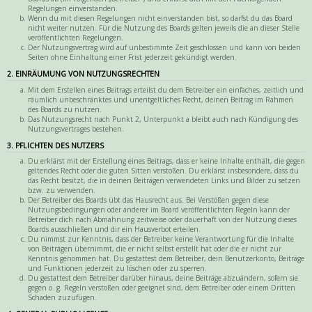
Regelungen einverstanden.
Wenn du mit diesen Regelungen nicht einverstanden bist, so darfst du das Board
nicht weiter nutzen. Für die Nutzung des Boards gelten jeweils die an dieser Stelle
veröffentlichten Regelungen.
Der Nutzungsvertrag wird auf unbestimmte Zeit geschlossen und kann von beiden
Seiten ohne Einhaltung einer Frist jederzeit gekündigt werden.
2. EINRÄUMUNG VON NUTZUNGSRECHTEN
Mit dem Erstellen eines Beitrags erteilst du dem Betreiber ein einfaches, zeitlich und
räumlich unbeschränktes und unentgeltliches Recht, deinen Beitrag im Rahmen
des Boards zu nutzen.
Das Nutzungsrecht nach Punkt 2, Unterpunkt a bleibt auch nach Kündigung des
Nutzungsvertrages bestehen.
3. PFLICHTEN DES NUTZERS
Du erklärst mit der Erstellung eines Beitrags, dass er keine Inhalte enthält, die gegen
geltendes Recht oder die guten Sitten verstoßen. Du erklärst insbesondere, dass du
das Recht besitzt, die in deinen Beiträgen verwendeten Links und Bilder zu setzen
bzw. zu verwenden.
Der Betreiber des Boards übt das Hausrecht aus. Bei Verstößen gegen diese
Nutzungsbedingungen oder anderer im Board veröffentlichten Regeln kann der
Betreiber dich nach Abmahnung zeitweise oder dauerhaft von der Nutzung dieses
Boards ausschließen und dir ein Hausverbot erteilen.
Du nimmst zur Kenntnis, dass der Betreiber keine Verantwortung für die Inhalte
von Beiträgen übernimmt, die er nicht selbst erstellt hat oder die er nicht zur
Kenntnis genommen hat. Du gestattest dem Betreiber, dein Benutzerkonto, Beiträge
und Funktionen jederzeit zu löschen oder zu sperren.
Du gestattest dem Betreiber darüber hinaus, deine Beiträge abzuändern, sofern sie
gegen o. g. Regeln verstoßen oder geeignet sind, dem Betreiber oder einem Dritten
Schaden zuzufügen.