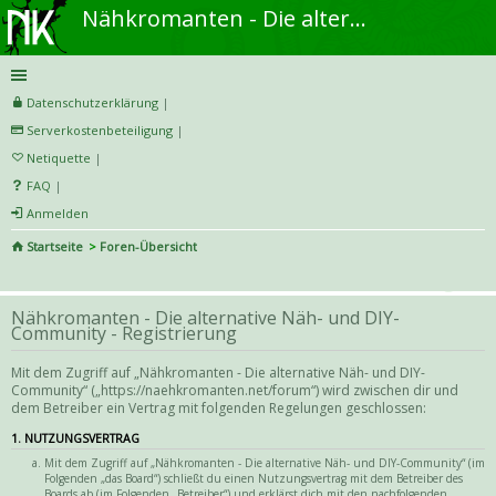
Nähkromanten - Die alternative Näh- und DIY-Community
Datenschutzerklärung
|
Serverkostenbeteiligung
|
Netiquette
|
FAQ
|
Anmelden
Startseite
Foren-Übersicht
S
uc
Nähkromanten - Die alternative Näh- und DIY-
he
Community - Registrierung
Mit dem Zugriff auf „Nähkromanten - Die alternative Näh- und DIY-
Community“ („https://naehkromanten.net/forum“) wird zwischen dir und
dem Betreiber ein Vertrag mit folgenden Regelungen geschlossen:
1. NUTZUNGSVERTRAG
Mit dem Zugriff auf „Nähkromanten - Die alternative Näh- und DIY-Community“ (im
Folgenden „das Board“) schließt du einen Nutzungsvertrag mit dem Betreiber des
Boards ab (im Folgenden „Betreiber“) und erklärst dich mit den nachfolgenden