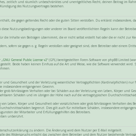
nfaches, zeitlich und räumlich unbeschränktes und unentgeltliches Recht, deinen Beitrag im Ra
 Kündigung des Nutzungsvertrages bestehen.
e enthält, die gegen geltendes Recht oder die guten Sitten verstoßen. Du erklärst insbesondere,
gen diese Nutzungsbedingungen oder anderer im Board veröffentlichten Regeln kann der Betre
r die Inhalte von Beiträgen übernimmt, die er nicht selbst erstellt hat oder die er nicht zur
dern, sofern sie gegen o. g. Regeln verstoßen oder geeignet sind, dem Betreiber oder einem Dr
 „
GNU General Public License v2
“ (GPL) bereitgestellten Foren-Software von phpBB Limited (
tellt. Beide haben keinen Einfluss auf die Art und Weise, wie die Software verwendet wird.
nehmen.
 und Gesundheit und der Verletzung wesentlicher Vertragspflichten (Kardinalpflichten) nur für
 wie insbesondere entgangenen Gewinn.
der grob fahrlässigem Verhalten oder bei Schäden aus der Verletzung von Leben, Körper und Ge
hersehbaren Schäden und im übrigen der Höhe nach auf die vertragstypischen Durchschnittsschäd
on Leben, Körper und Gesundheit oder vorsätzlichem oder grob fahrlässigem Verhalten des Betr
Durchschnittsschäden begrenzt. Dies gilt auch für mittelbare Schäden, insbesondere entgang
gunsten der Mitarbeiter und Erfüllungsgehilfen des Betreibers.
eiben unberührt.
atenschutzerklärung zu ändern. Die Änderung wird dem Nutzer per E-Mail mitgeteilt.
lle des Widerspruchs erlischt das zwischen dem Betreiber und dem Nutzer bestehende Vertragsv