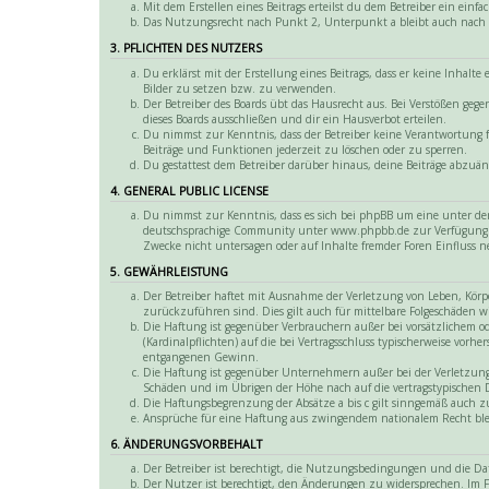
Mit dem Erstellen eines Beitrags erteilst du dem Betreiber ein ei
Das Nutzungsrecht nach Punkt 2, Unterpunkt a bleibt auch nach
3. PFLICHTEN DES NUTZERS
Du erklärst mit der Erstellung eines Beitrags, dass er keine Inhalt
Bilder zu setzen bzw. zu verwenden.
Der Betreiber des Boards übt das Hausrecht aus. Bei Verstößen ge
dieses Boards ausschließen und dir ein Hausverbot erteilen.
Du nimmst zur Kenntnis, dass der Betreiber keine Verantwortung fü
Beiträge und Funktionen jederzeit zu löschen oder zu sperren.
Du gestattest dem Betreiber darüber hinaus, deine Beiträge abzuän
4. GENERAL PUBLIC LICENSE
Du nimmst zur Kenntnis, dass es sich bei phpBB um eine unter der
deutschsprachige Community unter www.phpbb.de zur Verfügung ges
Zwecke nicht untersagen oder auf Inhalte fremder Foren Einfluss 
5. GEWÄHRLEISTUNG
Der Betreiber haftet mit Ausnahme der Verletzung von Leben, Körper
zurückzuführen sind. Dies gilt auch für mittelbare Folgeschäden
Die Haftung ist gegenüber Verbrauchern außer bei vorsätzlichem o
(Kardinalpflichten) auf die bei Vertragsschluss typischerweise vor
entgangenen Gewinn.
Die Haftung ist gegenüber Unternehmern außer bei der Verletzung v
Schäden und im Übrigen der Höhe nach auf die vertragstypischen 
Die Haftungsbegrenzung der Absätze a bis c gilt sinngemäß auch zu
Ansprüche für eine Haftung aus zwingendem nationalem Recht bl
6. ÄNDERUNGSVORBEHALT
Der Betreiber ist berechtigt, die Nutzungsbedingungen und die D
Der Nutzer ist berechtigt, den Änderungen zu widersprechen. Im Fa