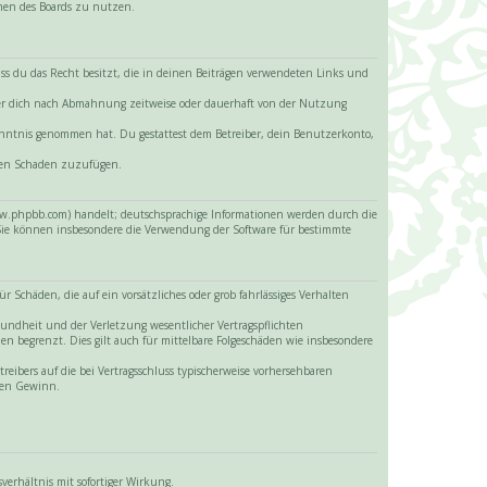
hmen des Boards zu nutzen.
 dass du das Recht besitzt, die in deinen Beiträgen verwendeten Links und
iber dich nach Abmahnung zeitweise oder dauerhaft von der Nutzung
 Kenntnis genommen hat. Du gestattest dem Betreiber, dein Benutzerkonto,
itten Schaden zuzufügen.
www.phpbb.com) handelt; deutschsprachige Informationen werden durch die
 Sie können insbesondere die Verwendung der Software für bestimmte
 Schäden, die auf ein vorsätzliches oder grob fahrlässiges Verhalten
sundheit und der Verletzung wesentlicher Vertragspflichten
en begrenzt. Dies gilt auch für mittelbare Folgeschäden wie insbesondere
eibers auf die bei Vertragsschluss typischerweise vorhersehbaren
enen Gewinn.
erhältnis mit sofortiger Wirkung.