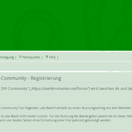
teiligung
|
Netiquette
|
FAQ
|
-Community - Registrierung
d DIY-Community“ („https://naehkromanten.net/forum“) wird zwischen dir und d
Community“ (im Folgenden „das Board“) schließt du einen Nutzungsvertrag mit dem Betreiber de
du das Board nicht weiter nutzen. Für die Nutzung des Boards gelten jeweils die an dieser Stel
ann von beiden Seiten ohne Einhaltung einer Frist jederzeit gekündigt werden.