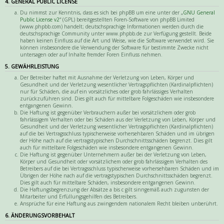
4. GENERAL PUBLIC LICENSE
Du nimmst zur Kenntnis, dass es sich bei phpBB um eine unter der „
GNU General
Public License v2
“ (GPL) bereitgestellten Foren-Software von phpBB Limited
(www.phpbb.com) handelt; deutschsprachige Informationen werden durch die
deutschsprachige Community unter www.phpbb.de zur Verfügung gestellt. Beide
haben keinen Einfluss auf die Art und Weise, wie die Software verwendet wird. Sie
können insbesondere die Verwendung der Software für bestimmte Zwecke nicht
untersagen oder auf Inhalte fremder Foren Einfluss nehmen.
5. GEWÄHRLEISTUNG
Der Betreiber haftet mit Ausnahme der Verletzung von Leben, Körper und
Gesundheit und der Verletzung wesentlicher Vertragspflichten (Kardinalpflichten)
nur für Schäden, die auf ein vorsätzliches oder grob fahrlässiges Verhalten
zurückzuführen sind. Dies gilt auch für mittelbare Folgeschäden wie insbesondere
entgangenen Gewinn.
Die Haftung ist gegenüber Verbrauchern außer bei vorsätzlichem oder grob
fahrlässigem Verhalten oder bei Schäden aus der Verletzung von Leben, Körper und
Gesundheit und der Verletzung wesentlicher Vertragspflichten (Kardinalpflichten)
auf die bei Vertragsschluss typischerweise vorhersehbaren Schäden und im übrigen
der Höhe nach auf die vertragstypischen Durchschnittsschäden begrenzt. Dies gilt
auch für mittelbare Folgeschäden wie insbesondere entgangenen Gewinn.
Die Haftung ist gegenüber Unternehmern außer bei der Verletzung von Leben,
Körper und Gesundheit oder vorsätzlichem oder grob fahrlässigem Verhalten des
Betreibers auf die bei Vertragsschluss typischerweise vorhersehbaren Schäden und im
Übrigen der Höhe nach auf die vertragstypischen Durchschnittsschäden begrenzt.
Dies gilt auch für mittelbare Schäden, insbesondere entgangenen Gewinn.
Die Haftungsbegrenzung der Absätze a bis c gilt sinngemäß auch zugunsten der
Mitarbeiter und Erfüllungsgehilfen des Betreibers.
Ansprüche für eine Haftung aus zwingendem nationalem Recht bleiben unberührt.
6. ÄNDERUNGSVORBEHALT