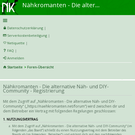
Nähkromanten - Die alternative Näh- und DIY-Community
Datenschutzerklärung
|
Serverkostenbeteiligung
|
Netiquette
|
FAQ
|
Anmelden
Startseite
Foren-Übersicht
S
uc
Nähkromanten - Die alternative Näh- und DIY-
he
Community - Registrierung
Mit dem Zugriff auf „Nähkromanten - Die alternative Näh- und DIY-
Community“ („https://naehkromanten.net/forum“) wird zwischen dir und
dem Betreiber ein Vertrag mit folgenden Regelungen geschlossen:
1. NUTZUNGSVERTRAG
Mit dem Zugriff auf „Nähkromanten - Die alternative Näh- und DIY-Community“ (im
Folgenden „das Board“) schließt du einen Nutzungsvertrag mit dem Betreiber des
Boards ab (im Folgenden „Betreiber“) und erklärst dich mit den nachfolgenden