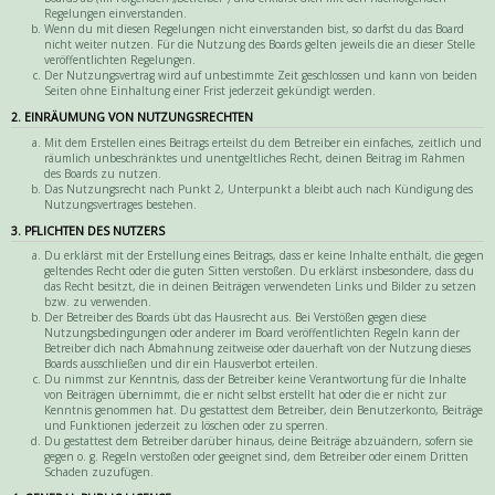
Regelungen einverstanden.
Wenn du mit diesen Regelungen nicht einverstanden bist, so darfst du das Board
nicht weiter nutzen. Für die Nutzung des Boards gelten jeweils die an dieser Stelle
veröffentlichten Regelungen.
Der Nutzungsvertrag wird auf unbestimmte Zeit geschlossen und kann von beiden
Seiten ohne Einhaltung einer Frist jederzeit gekündigt werden.
2. EINRÄUMUNG VON NUTZUNGSRECHTEN
Mit dem Erstellen eines Beitrags erteilst du dem Betreiber ein einfaches, zeitlich und
räumlich unbeschränktes und unentgeltliches Recht, deinen Beitrag im Rahmen
des Boards zu nutzen.
Das Nutzungsrecht nach Punkt 2, Unterpunkt a bleibt auch nach Kündigung des
Nutzungsvertrages bestehen.
3. PFLICHTEN DES NUTZERS
Du erklärst mit der Erstellung eines Beitrags, dass er keine Inhalte enthält, die gegen
geltendes Recht oder die guten Sitten verstoßen. Du erklärst insbesondere, dass du
das Recht besitzt, die in deinen Beiträgen verwendeten Links und Bilder zu setzen
bzw. zu verwenden.
Der Betreiber des Boards übt das Hausrecht aus. Bei Verstößen gegen diese
Nutzungsbedingungen oder anderer im Board veröffentlichten Regeln kann der
Betreiber dich nach Abmahnung zeitweise oder dauerhaft von der Nutzung dieses
Boards ausschließen und dir ein Hausverbot erteilen.
Du nimmst zur Kenntnis, dass der Betreiber keine Verantwortung für die Inhalte
von Beiträgen übernimmt, die er nicht selbst erstellt hat oder die er nicht zur
Kenntnis genommen hat. Du gestattest dem Betreiber, dein Benutzerkonto, Beiträge
und Funktionen jederzeit zu löschen oder zu sperren.
Du gestattest dem Betreiber darüber hinaus, deine Beiträge abzuändern, sofern sie
gegen o. g. Regeln verstoßen oder geeignet sind, dem Betreiber oder einem Dritten
Schaden zuzufügen.