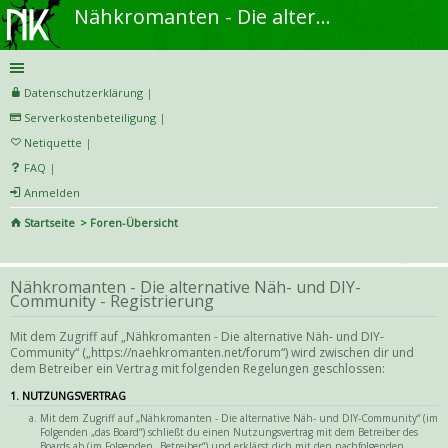
Nähkromanten - Die alternative Näh- und DIY-Community
Datenschutzerklärung
|
Serverkostenbeteiligung
|
Netiquette
|
FAQ
|
Anmelden
Startseite
Foren-Übersicht
S
uc
Nähkromanten - Die alternative Näh- und DIY-
he
Community - Registrierung
Mit dem Zugriff auf „Nähkromanten - Die alternative Näh- und DIY-
Community“ („https://naehkromanten.net/forum“) wird zwischen dir und
dem Betreiber ein Vertrag mit folgenden Regelungen geschlossen:
1. NUTZUNGSVERTRAG
Mit dem Zugriff auf „Nähkromanten - Die alternative Näh- und DIY-Community“ (im
Folgenden „das Board“) schließt du einen Nutzungsvertrag mit dem Betreiber des
Boards ab (im Folgenden „Betreiber“) und erklärst dich mit den nachfolgenden