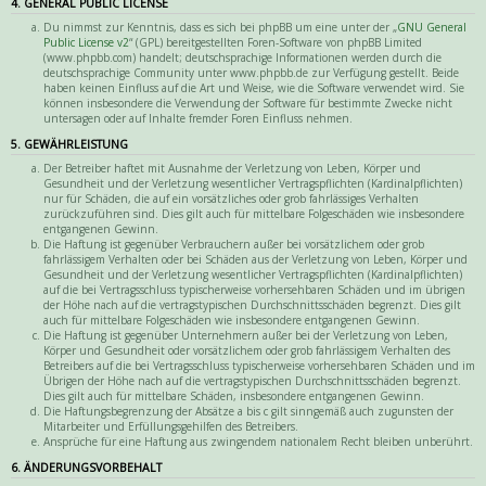
4. GENERAL PUBLIC LICENSE
Du nimmst zur Kenntnis, dass es sich bei phpBB um eine unter der „
GNU General
Public License v2
“ (GPL) bereitgestellten Foren-Software von phpBB Limited
(www.phpbb.com) handelt; deutschsprachige Informationen werden durch die
deutschsprachige Community unter www.phpbb.de zur Verfügung gestellt. Beide
haben keinen Einfluss auf die Art und Weise, wie die Software verwendet wird. Sie
können insbesondere die Verwendung der Software für bestimmte Zwecke nicht
untersagen oder auf Inhalte fremder Foren Einfluss nehmen.
5. GEWÄHRLEISTUNG
Der Betreiber haftet mit Ausnahme der Verletzung von Leben, Körper und
Gesundheit und der Verletzung wesentlicher Vertragspflichten (Kardinalpflichten)
nur für Schäden, die auf ein vorsätzliches oder grob fahrlässiges Verhalten
zurückzuführen sind. Dies gilt auch für mittelbare Folgeschäden wie insbesondere
entgangenen Gewinn.
Die Haftung ist gegenüber Verbrauchern außer bei vorsätzlichem oder grob
fahrlässigem Verhalten oder bei Schäden aus der Verletzung von Leben, Körper und
Gesundheit und der Verletzung wesentlicher Vertragspflichten (Kardinalpflichten)
auf die bei Vertragsschluss typischerweise vorhersehbaren Schäden und im übrigen
der Höhe nach auf die vertragstypischen Durchschnittsschäden begrenzt. Dies gilt
auch für mittelbare Folgeschäden wie insbesondere entgangenen Gewinn.
Die Haftung ist gegenüber Unternehmern außer bei der Verletzung von Leben,
Körper und Gesundheit oder vorsätzlichem oder grob fahrlässigem Verhalten des
Betreibers auf die bei Vertragsschluss typischerweise vorhersehbaren Schäden und im
Übrigen der Höhe nach auf die vertragstypischen Durchschnittsschäden begrenzt.
Dies gilt auch für mittelbare Schäden, insbesondere entgangenen Gewinn.
Die Haftungsbegrenzung der Absätze a bis c gilt sinngemäß auch zugunsten der
Mitarbeiter und Erfüllungsgehilfen des Betreibers.
Ansprüche für eine Haftung aus zwingendem nationalem Recht bleiben unberührt.
6. ÄNDERUNGSVORBEHALT