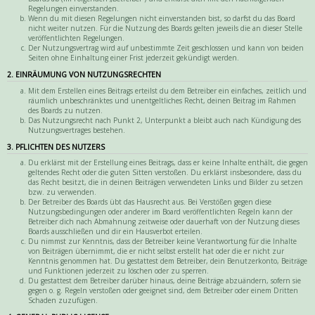
Regelungen einverstanden.
Wenn du mit diesen Regelungen nicht einverstanden bist, so darfst du das Board
nicht weiter nutzen. Für die Nutzung des Boards gelten jeweils die an dieser Stelle
veröffentlichten Regelungen.
Der Nutzungsvertrag wird auf unbestimmte Zeit geschlossen und kann von beiden
Seiten ohne Einhaltung einer Frist jederzeit gekündigt werden.
2. EINRÄUMUNG VON NUTZUNGSRECHTEN
Mit dem Erstellen eines Beitrags erteilst du dem Betreiber ein einfaches, zeitlich und
räumlich unbeschränktes und unentgeltliches Recht, deinen Beitrag im Rahmen
des Boards zu nutzen.
Das Nutzungsrecht nach Punkt 2, Unterpunkt a bleibt auch nach Kündigung des
Nutzungsvertrages bestehen.
3. PFLICHTEN DES NUTZERS
Du erklärst mit der Erstellung eines Beitrags, dass er keine Inhalte enthält, die gegen
geltendes Recht oder die guten Sitten verstoßen. Du erklärst insbesondere, dass du
das Recht besitzt, die in deinen Beiträgen verwendeten Links und Bilder zu setzen
bzw. zu verwenden.
Der Betreiber des Boards übt das Hausrecht aus. Bei Verstößen gegen diese
Nutzungsbedingungen oder anderer im Board veröffentlichten Regeln kann der
Betreiber dich nach Abmahnung zeitweise oder dauerhaft von der Nutzung dieses
Boards ausschließen und dir ein Hausverbot erteilen.
Du nimmst zur Kenntnis, dass der Betreiber keine Verantwortung für die Inhalte
von Beiträgen übernimmt, die er nicht selbst erstellt hat oder die er nicht zur
Kenntnis genommen hat. Du gestattest dem Betreiber, dein Benutzerkonto, Beiträge
und Funktionen jederzeit zu löschen oder zu sperren.
Du gestattest dem Betreiber darüber hinaus, deine Beiträge abzuändern, sofern sie
gegen o. g. Regeln verstoßen oder geeignet sind, dem Betreiber oder einem Dritten
Schaden zuzufügen.