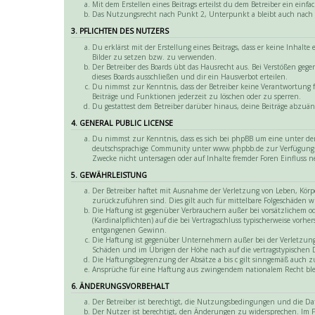
Mit dem Erstellen eines Beitrags erteilst du dem Betreiber ein ei
Das Nutzungsrecht nach Punkt 2, Unterpunkt a bleibt auch nach
3. PFLICHTEN DES NUTZERS
Du erklärst mit der Erstellung eines Beitrags, dass er keine Inhalt
Bilder zu setzen bzw. zu verwenden.
Der Betreiber des Boards übt das Hausrecht aus. Bei Verstößen ge
dieses Boards ausschließen und dir ein Hausverbot erteilen.
Du nimmst zur Kenntnis, dass der Betreiber keine Verantwortung fü
Beiträge und Funktionen jederzeit zu löschen oder zu sperren.
Du gestattest dem Betreiber darüber hinaus, deine Beiträge abzuän
4. GENERAL PUBLIC LICENSE
Du nimmst zur Kenntnis, dass es sich bei phpBB um eine unter der
deutschsprachige Community unter www.phpbb.de zur Verfügung ges
Zwecke nicht untersagen oder auf Inhalte fremder Foren Einfluss 
5. GEWÄHRLEISTUNG
Der Betreiber haftet mit Ausnahme der Verletzung von Leben, Körper
zurückzuführen sind. Dies gilt auch für mittelbare Folgeschäden
Die Haftung ist gegenüber Verbrauchern außer bei vorsätzlichem o
(Kardinalpflichten) auf die bei Vertragsschluss typischerweise vor
entgangenen Gewinn.
Die Haftung ist gegenüber Unternehmern außer bei der Verletzung v
Schäden und im Übrigen der Höhe nach auf die vertragstypischen 
Die Haftungsbegrenzung der Absätze a bis c gilt sinngemäß auch zu
Ansprüche für eine Haftung aus zwingendem nationalem Recht bl
6. ÄNDERUNGSVORBEHALT
Der Betreiber ist berechtigt, die Nutzungsbedingungen und die D
Der Nutzer ist berechtigt, den Änderungen zu widersprechen. Im Fa