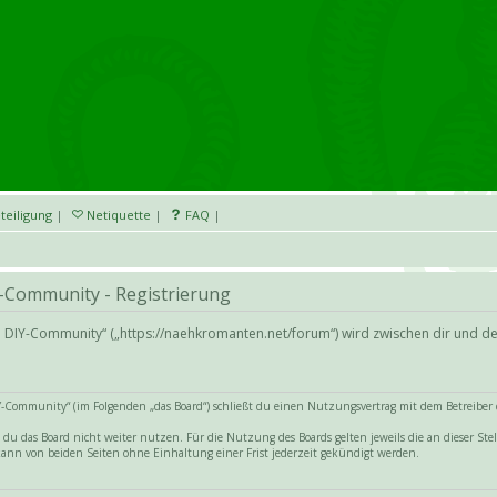
teiligung
|
Netiquette
|
FAQ
|
-Community - Registrierung
d DIY-Community“ („https://naehkromanten.net/forum“) wird zwischen dir und d
Community“ (im Folgenden „das Board“) schließt du einen Nutzungsvertrag mit dem Betreiber de
du das Board nicht weiter nutzen. Für die Nutzung des Boards gelten jeweils die an dieser Stel
ann von beiden Seiten ohne Einhaltung einer Frist jederzeit gekündigt werden.