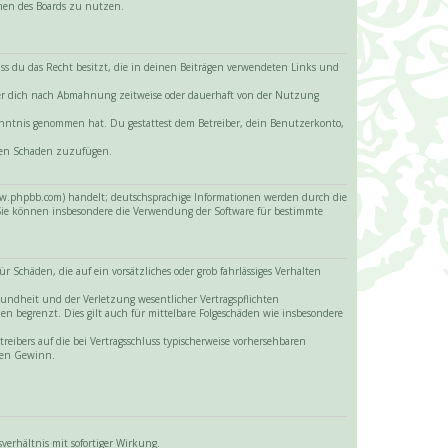
hmen des Boards zu nutzen.
 dass du das Recht besitzt, die in deinen Beiträgen verwendeten Links und
iber dich nach Abmahnung zeitweise oder dauerhaft von der Nutzung
 Kenntnis genommen hat. Du gestattest dem Betreiber, dein Benutzerkonto,
itten Schaden zuzufügen.
www.phpbb.com) handelt; deutschsprachige Informationen werden durch die
 Sie können insbesondere die Verwendung der Software für bestimmte
 Schäden, die auf ein vorsätzliches oder grob fahrlässiges Verhalten
sundheit und der Verletzung wesentlicher Vertragspflichten
en begrenzt. Dies gilt auch für mittelbare Folgeschäden wie insbesondere
eibers auf die bei Vertragsschluss typischerweise vorhersehbaren
enen Gewinn.
erhältnis mit sofortiger Wirkung.