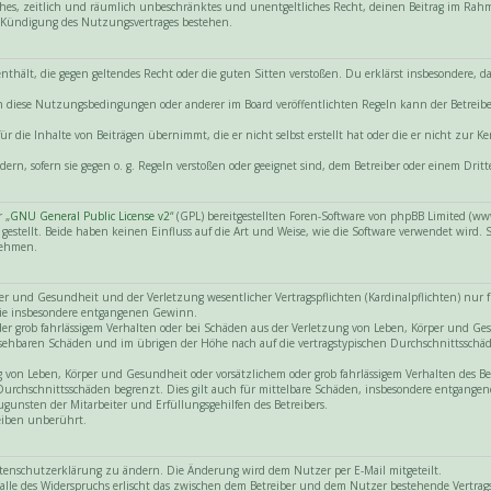
nfaches, zeitlich und räumlich unbeschränktes und unentgeltliches Recht, deinen Beitrag im Ra
 Kündigung des Nutzungsvertrages bestehen.
e enthält, die gegen geltendes Recht oder die guten Sitten verstoßen. Du erklärst insbesondere,
gen diese Nutzungsbedingungen oder anderer im Board veröffentlichten Regeln kann der Betre
r die Inhalte von Beiträgen übernimmt, die er nicht selbst erstellt hat oder die er nicht zur
dern, sofern sie gegen o. g. Regeln verstoßen oder geeignet sind, dem Betreiber oder einem Dr
 „
GNU General Public License v2
“ (GPL) bereitgestellten Foren-Software von phpBB Limited (
tellt. Beide haben keinen Einfluss auf die Art und Weise, wie die Software verwendet wird.
nehmen.
 und Gesundheit und der Verletzung wesentlicher Vertragspflichten (Kardinalpflichten) nur für
 wie insbesondere entgangenen Gewinn.
der grob fahrlässigem Verhalten oder bei Schäden aus der Verletzung von Leben, Körper und Ge
hersehbaren Schäden und im übrigen der Höhe nach auf die vertragstypischen Durchschnittsschäd
on Leben, Körper und Gesundheit oder vorsätzlichem oder grob fahrlässigem Verhalten des Betr
Durchschnittsschäden begrenzt. Dies gilt auch für mittelbare Schäden, insbesondere entgang
gunsten der Mitarbeiter und Erfüllungsgehilfen des Betreibers.
eiben unberührt.
atenschutzerklärung zu ändern. Die Änderung wird dem Nutzer per E-Mail mitgeteilt.
lle des Widerspruchs erlischt das zwischen dem Betreiber und dem Nutzer bestehende Vertragsv