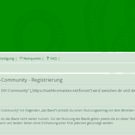
teiligung
|
Netiquette
|
FAQ
|
-Community - Registrierung
d DIY-Community“ („https://naehkromanten.net/forum“) wird zwischen dir und d
Community“ (im Folgenden „das Board“) schließt du einen Nutzungsvertrag mit dem Betreiber de
du das Board nicht weiter nutzen. Für die Nutzung des Boards gelten jeweils die an dieser Stel
ann von beiden Seiten ohne Einhaltung einer Frist jederzeit gekündigt werden.