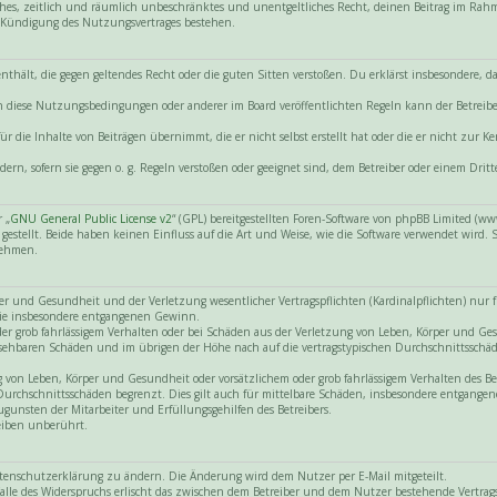
nfaches, zeitlich und räumlich unbeschränktes und unentgeltliches Recht, deinen Beitrag im Ra
 Kündigung des Nutzungsvertrages bestehen.
e enthält, die gegen geltendes Recht oder die guten Sitten verstoßen. Du erklärst insbesondere,
gen diese Nutzungsbedingungen oder anderer im Board veröffentlichten Regeln kann der Betre
r die Inhalte von Beiträgen übernimmt, die er nicht selbst erstellt hat oder die er nicht zur
dern, sofern sie gegen o. g. Regeln verstoßen oder geeignet sind, dem Betreiber oder einem Dr
 „
GNU General Public License v2
“ (GPL) bereitgestellten Foren-Software von phpBB Limited (
tellt. Beide haben keinen Einfluss auf die Art und Weise, wie die Software verwendet wird.
nehmen.
 und Gesundheit und der Verletzung wesentlicher Vertragspflichten (Kardinalpflichten) nur für
 wie insbesondere entgangenen Gewinn.
der grob fahrlässigem Verhalten oder bei Schäden aus der Verletzung von Leben, Körper und Ge
hersehbaren Schäden und im übrigen der Höhe nach auf die vertragstypischen Durchschnittsschäd
on Leben, Körper und Gesundheit oder vorsätzlichem oder grob fahrlässigem Verhalten des Betr
Durchschnittsschäden begrenzt. Dies gilt auch für mittelbare Schäden, insbesondere entgang
gunsten der Mitarbeiter und Erfüllungsgehilfen des Betreibers.
eiben unberührt.
atenschutzerklärung zu ändern. Die Änderung wird dem Nutzer per E-Mail mitgeteilt.
lle des Widerspruchs erlischt das zwischen dem Betreiber und dem Nutzer bestehende Vertragsv