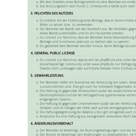
Mit dem Erstellen eines Beitrags erteilst du dem Betreiber ein ei
Das Nutzungsrecht nach Punkt 2, Unterpunkt a bleibt auch nach
3. PFLICHTEN DES NUTZERS
Du erklärst mit der Erstellung eines Beitrags, dass er keine Inhalt
Bilder zu setzen bzw. zu verwenden.
Der Betreiber des Boards übt das Hausrecht aus. Bei Verstößen ge
dieses Boards ausschließen und dir ein Hausverbot erteilen.
Du nimmst zur Kenntnis, dass der Betreiber keine Verantwortung fü
Beiträge und Funktionen jederzeit zu löschen oder zu sperren.
Du gestattest dem Betreiber darüber hinaus, deine Beiträge abzuän
4. GENERAL PUBLIC LICENSE
Du nimmst zur Kenntnis, dass es sich bei phpBB um eine unter der
deutschsprachige Community unter www.phpbb.de zur Verfügung ges
Zwecke nicht untersagen oder auf Inhalte fremder Foren Einfluss 
5. GEWÄHRLEISTUNG
Der Betreiber haftet mit Ausnahme der Verletzung von Leben, Körper
zurückzuführen sind. Dies gilt auch für mittelbare Folgeschäden
Die Haftung ist gegenüber Verbrauchern außer bei vorsätzlichem o
(Kardinalpflichten) auf die bei Vertragsschluss typischerweise vor
entgangenen Gewinn.
Die Haftung ist gegenüber Unternehmern außer bei der Verletzung v
Schäden und im Übrigen der Höhe nach auf die vertragstypischen 
Die Haftungsbegrenzung der Absätze a bis c gilt sinngemäß auch zu
Ansprüche für eine Haftung aus zwingendem nationalem Recht bl
6. ÄNDERUNGSVORBEHALT
Der Betreiber ist berechtigt, die Nutzungsbedingungen und die D
Der Nutzer ist berechtigt, den Änderungen zu widersprechen. Im Fa