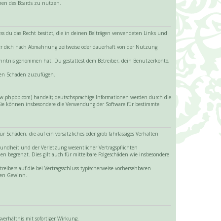
hmen des Boards zu nutzen.
 dass du das Recht besitzt, die in deinen Beiträgen verwendeten Links und
iber dich nach Abmahnung zeitweise oder dauerhaft von der Nutzung
 Kenntnis genommen hat. Du gestattest dem Betreiber, dein Benutzerkonto,
itten Schaden zuzufügen.
www.phpbb.com) handelt; deutschsprachige Informationen werden durch die
 Sie können insbesondere die Verwendung der Software für bestimmte
 Schäden, die auf ein vorsätzliches oder grob fahrlässiges Verhalten
sundheit und der Verletzung wesentlicher Vertragspflichten
en begrenzt. Dies gilt auch für mittelbare Folgeschäden wie insbesondere
eibers auf die bei Vertragsschluss typischerweise vorhersehbaren
enen Gewinn.
erhältnis mit sofortiger Wirkung.