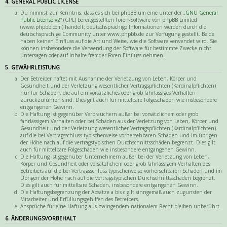
4. GENERAL PUBLIC LICENSE
Du nimmst zur Kenntnis, dass es sich bei phpBB um eine unter der „
GNU General
Public License v2
“ (GPL) bereitgestellten Foren-Software von phpBB Limited
(www.phpbb.com) handelt; deutschsprachige Informationen werden durch die
deutschsprachige Community unter www.phpbb.de zur Verfügung gestellt. Beide
haben keinen Einfluss auf die Art und Weise, wie die Software verwendet wird. Sie
können insbesondere die Verwendung der Software für bestimmte Zwecke nicht
untersagen oder auf Inhalte fremder Foren Einfluss nehmen.
5. GEWÄHRLEISTUNG
Der Betreiber haftet mit Ausnahme der Verletzung von Leben, Körper und
Gesundheit und der Verletzung wesentlicher Vertragspflichten (Kardinalpflichten)
nur für Schäden, die auf ein vorsätzliches oder grob fahrlässiges Verhalten
zurückzuführen sind. Dies gilt auch für mittelbare Folgeschäden wie insbesondere
entgangenen Gewinn.
Die Haftung ist gegenüber Verbrauchern außer bei vorsätzlichem oder grob
fahrlässigem Verhalten oder bei Schäden aus der Verletzung von Leben, Körper und
Gesundheit und der Verletzung wesentlicher Vertragspflichten (Kardinalpflichten)
auf die bei Vertragsschluss typischerweise vorhersehbaren Schäden und im übrigen
der Höhe nach auf die vertragstypischen Durchschnittsschäden begrenzt. Dies gilt
auch für mittelbare Folgeschäden wie insbesondere entgangenen Gewinn.
Die Haftung ist gegenüber Unternehmern außer bei der Verletzung von Leben,
Körper und Gesundheit oder vorsätzlichem oder grob fahrlässigem Verhalten des
Betreibers auf die bei Vertragsschluss typischerweise vorhersehbaren Schäden und im
Übrigen der Höhe nach auf die vertragstypischen Durchschnittsschäden begrenzt.
Dies gilt auch für mittelbare Schäden, insbesondere entgangenen Gewinn.
Die Haftungsbegrenzung der Absätze a bis c gilt sinngemäß auch zugunsten der
Mitarbeiter und Erfüllungsgehilfen des Betreibers.
Ansprüche für eine Haftung aus zwingendem nationalem Recht bleiben unberührt.
6. ÄNDERUNGSVORBEHALT