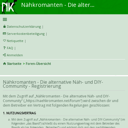
Nähkromanten - Die alternative Näh- und DIY-Community
Datenschutzerklärung
|
Serverkostenbeteiligung
|
Netiquette
|
FAQ
|
Anmelden
Startseite
Foren-Übersicht
S
uc
Nähkromanten - Die alternative Näh- und DIY-
he
Community - Registrierung
Mit dem Zugriff auf „Nähkromanten - Die alternative Näh- und DIY-
Community“ („https://naehkromanten.net/forum“) wird zwischen dir und
dem Betreiber ein Vertrag mit folgenden Regelungen geschlossen:
1. NUTZUNGSVERTRAG
Mit dem Zugriff auf „Nähkromanten - Die alternative Näh- und DIY-Community“ (im
Folgenden „das Board“) schließt du einen Nutzungsvertrag mit dem Betreiber des
Boards ab (im Folgenden „Betreiber“) und erklärst dich mit den nachfolgenden