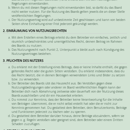
Regelungen einverstanden.
Wenn du mit diesen Regelungen nicht einverstanden bist, so darfst du das Board
nicht weiter nutzen. Für die Nutzung des Boards gelten jeweils die an dieser Stelle
veröffentlichten Regelungen.
Der Nutzungsvertrag wird auf unbestimmte Zeit geschlossen und kann von beiden
Seiten ohne Einhaltung einer Frist jederzeit gekündigt werden.
2. EINRÄUMUNG VON NUTZUNGSRECHTEN
Mit dem Erstellen eines Beitrags erteilst du dem Betreiber ein einfaches, zeitlich und
räumlich unbeschränktes und unentgeltliches Recht, deinen Beitrag im Rahmen
des Boards zu nutzen.
Das Nutzungsrecht nach Punkt 2, Unterpunkt a bleibt auch nach Kündigung des
Nutzungsvertrages bestehen.
3. PFLICHTEN DES NUTZERS
Du erklärst mit der Erstellung eines Beitrags, dass er keine Inhalte enthält, die gegen
geltendes Recht oder die guten Sitten verstoßen. Du erklärst insbesondere, dass du
das Recht besitzt, die in deinen Beiträgen verwendeten Links und Bilder zu setzen
bzw. zu verwenden.
Der Betreiber des Boards übt das Hausrecht aus. Bei Verstößen gegen diese
Nutzungsbedingungen oder anderer im Board veröffentlichten Regeln kann der
Betreiber dich nach Abmahnung zeitweise oder dauerhaft von der Nutzung dieses
Boards ausschließen und dir ein Hausverbot erteilen.
Du nimmst zur Kenntnis, dass der Betreiber keine Verantwortung für die Inhalte
von Beiträgen übernimmt, die er nicht selbst erstellt hat oder die er nicht zur
Kenntnis genommen hat. Du gestattest dem Betreiber, dein Benutzerkonto, Beiträge
und Funktionen jederzeit zu löschen oder zu sperren.
Du gestattest dem Betreiber darüber hinaus, deine Beiträge abzuändern, sofern sie
gegen o. g. Regeln verstoßen oder geeignet sind, dem Betreiber oder einem Dritten
Schaden zuzufügen.