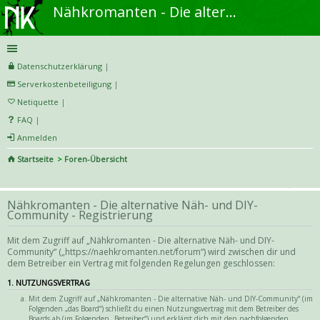
Nähkromanten - Die alternative Näh- und DIY-Community
Datenschutzerklärung
|
Serverkostenbeteiligung
|
Netiquette
|
FAQ
|
Anmelden
Startseite
Foren-Übersicht
S
uc
Nähkromanten - Die alternative Näh- und DIY-
he
Community - Registrierung
Mit dem Zugriff auf „Nähkromanten - Die alternative Näh- und DIY-
Community“ („https://naehkromanten.net/forum“) wird zwischen dir und
dem Betreiber ein Vertrag mit folgenden Regelungen geschlossen:
1. NUTZUNGSVERTRAG
Mit dem Zugriff auf „Nähkromanten - Die alternative Näh- und DIY-Community“ (im
Folgenden „das Board“) schließt du einen Nutzungsvertrag mit dem Betreiber des
Boards ab (im Folgenden „Betreiber“) und erklärst dich mit den nachfolgenden