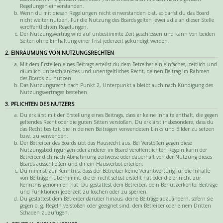
Regelungen einverstanden.
Wenn du mit diesen Regelungen nicht einverstanden bist, so darfst du das Board
nicht weiter nutzen. Für die Nutzung des Boards gelten jeweils die an dieser Stelle
veröffentlichten Regelungen.
Der Nutzungsvertrag wird auf unbestimmte Zeit geschlossen und kann von beiden
Seiten ohne Einhaltung einer Frist jederzeit gekündigt werden.
2. EINRÄUMUNG VON NUTZUNGSRECHTEN
Mit dem Erstellen eines Beitrags erteilst du dem Betreiber ein einfaches, zeitlich und
räumlich unbeschränktes und unentgeltliches Recht, deinen Beitrag im Rahmen
des Boards zu nutzen.
Das Nutzungsrecht nach Punkt 2, Unterpunkt a bleibt auch nach Kündigung des
Nutzungsvertrages bestehen.
3. PFLICHTEN DES NUTZERS
Du erklärst mit der Erstellung eines Beitrags, dass er keine Inhalte enthält, die gegen
geltendes Recht oder die guten Sitten verstoßen. Du erklärst insbesondere, dass du
das Recht besitzt, die in deinen Beiträgen verwendeten Links und Bilder zu setzen
bzw. zu verwenden.
Der Betreiber des Boards übt das Hausrecht aus. Bei Verstößen gegen diese
Nutzungsbedingungen oder anderer im Board veröffentlichten Regeln kann der
Betreiber dich nach Abmahnung zeitweise oder dauerhaft von der Nutzung dieses
Boards ausschließen und dir ein Hausverbot erteilen.
Du nimmst zur Kenntnis, dass der Betreiber keine Verantwortung für die Inhalte
von Beiträgen übernimmt, die er nicht selbst erstellt hat oder die er nicht zur
Kenntnis genommen hat. Du gestattest dem Betreiber, dein Benutzerkonto, Beiträge
und Funktionen jederzeit zu löschen oder zu sperren.
Du gestattest dem Betreiber darüber hinaus, deine Beiträge abzuändern, sofern sie
gegen o. g. Regeln verstoßen oder geeignet sind, dem Betreiber oder einem Dritten
Schaden zuzufügen.