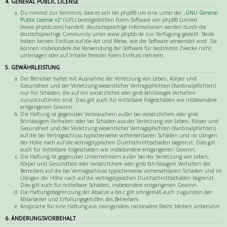
4. GENERAL PUBLIC LICENSE
Du nimmst zur Kenntnis, dass es sich bei phpBB um eine unter der „
GNU General
Public License v2
“ (GPL) bereitgestellten Foren-Software von phpBB Limited
(www.phpbb.com) handelt; deutschsprachige Informationen werden durch die
deutschsprachige Community unter www.phpbb.de zur Verfügung gestellt. Beide
haben keinen Einfluss auf die Art und Weise, wie die Software verwendet wird. Sie
können insbesondere die Verwendung der Software für bestimmte Zwecke nicht
untersagen oder auf Inhalte fremder Foren Einfluss nehmen.
5. GEWÄHRLEISTUNG
Der Betreiber haftet mit Ausnahme der Verletzung von Leben, Körper und
Gesundheit und der Verletzung wesentlicher Vertragspflichten (Kardinalpflichten)
nur für Schäden, die auf ein vorsätzliches oder grob fahrlässiges Verhalten
zurückzuführen sind. Dies gilt auch für mittelbare Folgeschäden wie insbesondere
entgangenen Gewinn.
Die Haftung ist gegenüber Verbrauchern außer bei vorsätzlichem oder grob
fahrlässigem Verhalten oder bei Schäden aus der Verletzung von Leben, Körper und
Gesundheit und der Verletzung wesentlicher Vertragspflichten (Kardinalpflichten)
auf die bei Vertragsschluss typischerweise vorhersehbaren Schäden und im übrigen
der Höhe nach auf die vertragstypischen Durchschnittsschäden begrenzt. Dies gilt
auch für mittelbare Folgeschäden wie insbesondere entgangenen Gewinn.
Die Haftung ist gegenüber Unternehmern außer bei der Verletzung von Leben,
Körper und Gesundheit oder vorsätzlichem oder grob fahrlässigem Verhalten des
Betreibers auf die bei Vertragsschluss typischerweise vorhersehbaren Schäden und im
Übrigen der Höhe nach auf die vertragstypischen Durchschnittsschäden begrenzt.
Dies gilt auch für mittelbare Schäden, insbesondere entgangenen Gewinn.
Die Haftungsbegrenzung der Absätze a bis c gilt sinngemäß auch zugunsten der
Mitarbeiter und Erfüllungsgehilfen des Betreibers.
Ansprüche für eine Haftung aus zwingendem nationalem Recht bleiben unberührt.
6. ÄNDERUNGSVORBEHALT