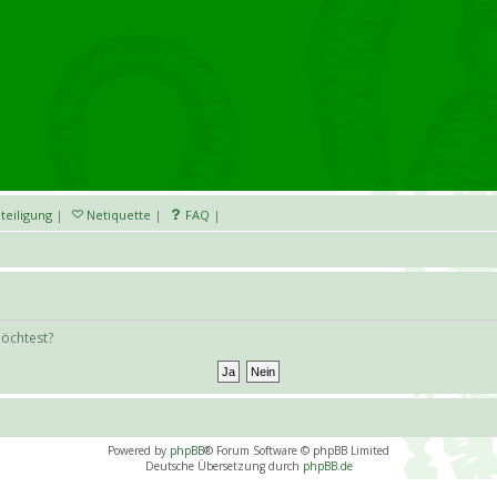
teiligung
|
Netiquette
|
FAQ
|
möchtest?
Powered by
phpBB
® Forum Software © phpBB Limited
Deutsche Übersetzung durch
phpBB.de