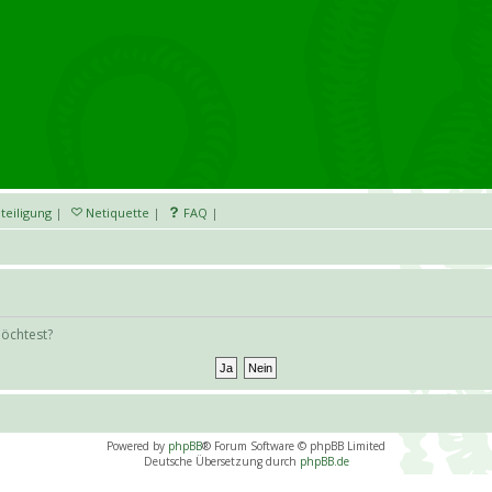
teiligung
|
Netiquette
|
FAQ
|
möchtest?
Powered by
phpBB
® Forum Software © phpBB Limited
Deutsche Übersetzung durch
phpBB.de