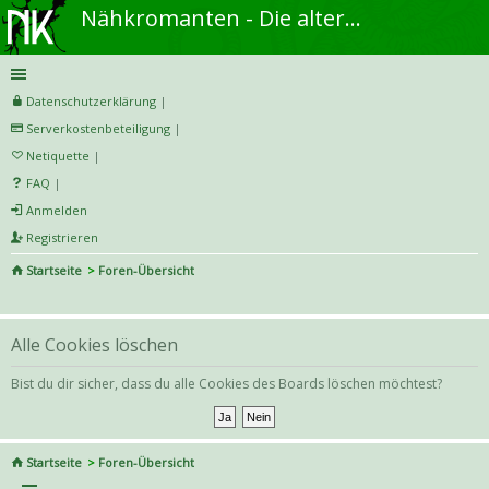
Nähkromanten - Die alternative Näh- und DIY-Community
Datenschutzerklärung
|
Serverkostenbeteiligung
|
Netiquette
|
FAQ
|
Anmelden
Registrieren
Startseite
Foren-Übersicht
S
uc
Alle Cookies löschen
he
Bist du dir sicher, dass du alle Cookies des Boards löschen möchtest?
Startseite
Foren-Übersicht