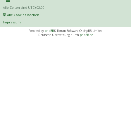
Alle Zeiten sind
UTC+02:00
Alle Cookies löschen
Impressum
Powered by
phpBB
® Forum Software © phpBB Limited
Deutsche Übersetzung durch
phpBB.de