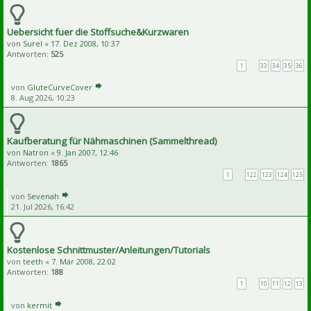
Uebersicht fuer die Stoffsuche&Kurzwaren
von
Surel
«
17. Dez 2008, 10:37
Antworten:
525
1
…
33
34
35
36
von
GluteCurveCover
8. Aug 2026, 10:23
Kaufberatung für Nähmaschinen (Sammelthread)
von
Natron
«
9. Jan 2007, 12:46
Antworten:
1865
1
…
122
123
124
125
von
Sevenah
21. Jul 2026, 16:42
Kostenlose Schnittmuster/Anleitungen/Tutorials
von
teeth
«
7. Mär 2008, 22:02
Antworten:
188
1
…
10
11
12
13
von
kermit