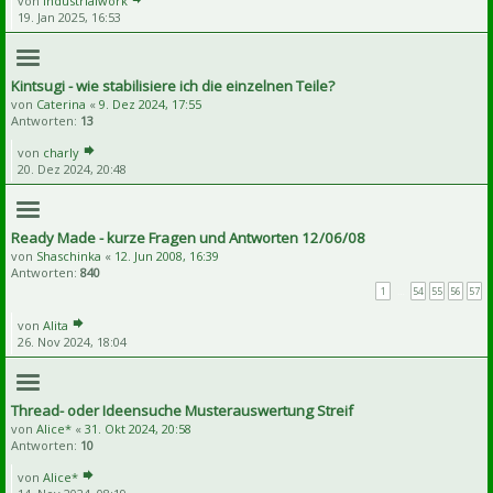
von
Industrialwork
19. Jan 2025, 16:53
Kintsugi - wie stabilisiere ich die einzelnen Teile?
von
Caterina
«
9. Dez 2024, 17:55
Antworten:
13
von
charly
20. Dez 2024, 20:48
Ready Made - kurze Fragen und Antworten 12/06/08
von
Shaschinka
«
12. Jun 2008, 16:39
Antworten:
840
1
…
54
55
56
57
von
Alita
26. Nov 2024, 18:04
Thread- oder Ideensuche Musterauswertung Streif
von
Alice*
«
31. Okt 2024, 20:58
Antworten:
10
von
Alice*