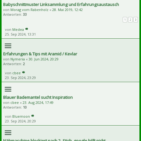
Babyschnittmuster Linksammlung und Erfahrungsaustausch
von
Morag vom Rabenholz
«
28. Mai 2019, 12:42
Antworten:
33
1
2
3
von
Medea
25. Sep 2024, 13:31
Erfahrungen & Tips mit Aramid / Kevlar
von
Nymeria
«
30. Jun 2024, 20:29
Antworten:
2
von
cbee
23. Sep 2024, 23:29
Blauer Bademantel sucht Inspiration
von
cbee
«
23. Aug 2024, 17:49
Antworten:
10
von
Bluemoon
23. Sep 2024, 20:29
Nähmaschine blockiert nach 2. Stich, google hilft nicht