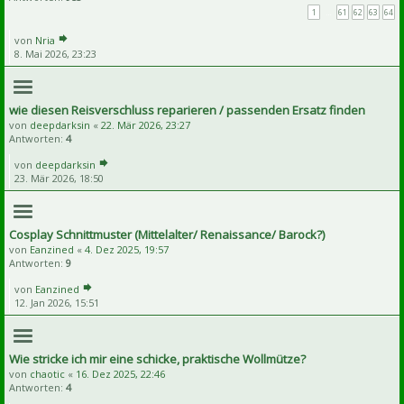
1
…
61
62
63
64
von
Nria
8. Mai 2026, 23:23
wie diesen Reisverschluss reparieren / passenden Ersatz finden
von
deepdarksin
«
22. Mär 2026, 23:27
Antworten:
4
von
deepdarksin
23. Mär 2026, 18:50
Cosplay Schnittmuster (Mittelalter/ Renaissance/ Barock?)
von
Eanzined
«
4. Dez 2025, 19:57
Antworten:
9
von
Eanzined
12. Jan 2026, 15:51
Wie stricke ich mir eine schicke, praktische Wollmütze?
von
chaotic
«
16. Dez 2025, 22:46
Antworten:
4