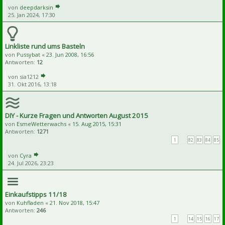
von
deepdarksin
25. Jan 2024, 17:30
Linkliste rund ums Basteln
von
Pussybat
«
23. Jun 2008, 16:56
Antworten:
12
von
sia1212
31. Okt 2016, 13:18
DIY - Kurze Fragen und Antworten August 2015
von
EsmeWetterwachs
«
15. Aug 2015, 15:31
Antworten:
1271
1
…
82
83
84
85
von
Cyra
24. Jul 2026, 23:23
Einkaufstipps 11/18
von
Kuhfladen
«
21. Nov 2018, 15:47
Antworten:
246
1
…
14
15
16
17