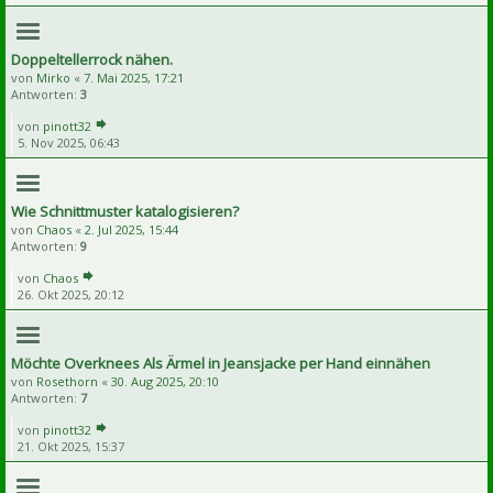
Doppeltellerrock nähen.
von
Mirko
«
7. Mai 2025, 17:21
Antworten:
3
von
pinott32
5. Nov 2025, 06:43
Wie Schnittmuster katalogisieren?
von
Chaos
«
2. Jul 2025, 15:44
Antworten:
9
von
Chaos
26. Okt 2025, 20:12
Möchte Overknees Als Ärmel in Jeansjacke per Hand einnähen
von
Rosethorn
«
30. Aug 2025, 20:10
Antworten:
7
von
pinott32
21. Okt 2025, 15:37