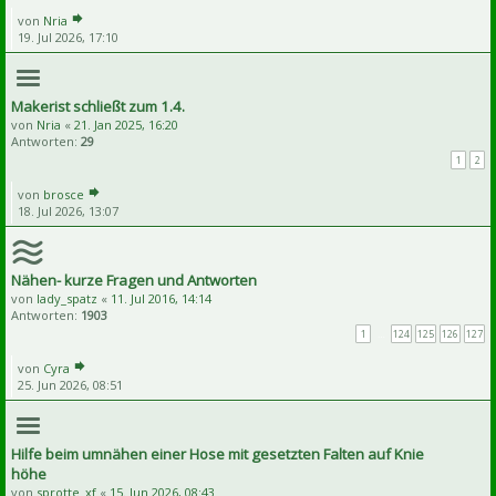
von
Nria
19. Jul 2026, 17:10
Makerist schließt zum 1.4.
von
Nria
«
21. Jan 2025, 16:20
Antworten:
29
1
2
von
brosce
18. Jul 2026, 13:07
Nähen- kurze Fragen und Antworten
von
lady_spatz
«
11. Jul 2016, 14:14
Antworten:
1903
1
…
124
125
126
127
von
Cyra
25. Jun 2026, 08:51
Hilfe beim umnähen einer Hose mit gesetzten Falten auf Knie
höhe
von
sprotte_xf
«
15. Jun 2026, 08:43