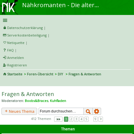
Nähkromanten - Die alternative Näh- und DIY-Community
Datenschutzerklärung
|
Serverkostenbeteiligung
|
Netiquette
|
FAQ
|
Anmelden
Registrieren
Startseite
Foren-Übersicht
DIY
Fragen & Antworten
S
uc
Fragen & Antworten
he
Moderatoren:
Boobs&Braces
,
Kuhfladen
Neues Thema
412 Themen
1
2
3
4
5
…
9
Themen