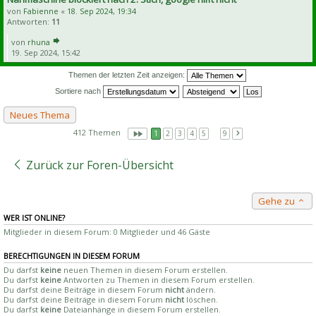
von
Fabienne
«
18. Sep 2024, 19:34
Antworten:
11
von
rhuna
19. Sep 2024, 15:42
Themen der letzten Zeit anzeigen:
Sortiere nach
Neues Thema
412 Themen
1
2
3
4
5
…
9
Zurück zur Foren-Übersicht
Gehe zu
WER IST ONLINE?
Mitglieder in diesem Forum: 0 Mitglieder und 46 Gäste
BERECHTIGUNGEN IN DIESEM FORUM
Du darfst
keine
neuen Themen in diesem Forum erstellen.
Du darfst
keine
Antworten zu Themen in diesem Forum erstellen.
Du darfst deine Beiträge in diesem Forum
nicht
ändern.
Du darfst deine Beiträge in diesem Forum
nicht
löschen.
Du darfst
keine
Dateianhänge in diesem Forum erstellen.